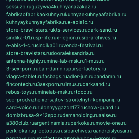
seksuzb.ru
guzywia4kuhnyanazakaz.ru
fabrikaofabrikaokuhny.ru
kuhnyaekuhnyaafabrika.ru
kuhnyaykuhnyayfabrika.ru
e-abis1c.ru
store-brawl-stars.ru
kts-services.ru
dark-sand.ru
sindika-01.ru
sp-life.ru
x-legion.ru
sib-archives.ru
e-abis-1-c.ru
sindika01.ru
venda-festival.ru
store-brawlstars.ru
dooraleksandria.ru
antenna-highly.ru
mine-lab-msk.ru
1-mus.ru
3-sex-porn.ru
ban-damn.ru
purse-factory.ru
viagra-tablet.ru
fasbags.ru
adler-jun.ru
bandamn.ru
fincontech.ru
3sexporn.ru
1mus.ru
darksand.ru
rebus-toys.ru
minelab-msk.ru
rtdco.ru
seo-prodvizhenie-sajtov-stroitelnyh-kompanij.ru
card-voice.ru
rulonnyygazon177.ru
snow-guard.ru
domizbrusa-9x12spb.ru
demaholding.ru
aalse.ru
a380club.ru
argentinamia.ru
perkoka.ru
movie-one.ru
perk-oka.ru
g-octopus.ru
sibarchives.ru
andreislyusar.ru
naruto-x.ru
pursefactory.ru
tor-lyubov-i-grom.ru