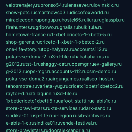
velotrenajery.ru
pronso54.ru
lenasever.ru
lovinskix.ru
show-pets.ru
smartnews03.ru
discofoxworld.ru
miraclecoon.ru
pongup.ru
hostel65.ru
liura.ru
glasspb.ru
firehunters.ru
gribowo.ru
gnalis.ru
bulkitula.ru
hometown-france.ru
1-xbeticricetc-1-xbetti-5.ru
shop-garena.ru
cricetc-1-xbetr-1-xbetcc-2.ru
one-life-story.ru
top-halyava.ru
accounts112.ru
poka-vse-doma-2.ru
3-d-file.ru
hahahaharms.ru
g2012.ru
tst-1.ru
shaggy-cat.ru
opsmgr.ru
ev-gallery.ru
g-2012.ru
ops-mgr.ru
accounts-112.ru
csm-demo.ru
poka-vse-doma2.ru
airgungames.ru
allseo-host.ru
tehosmotre.ru
varieta-yug.ru
cricetc1xbetr1xbetcc2.ru
raytor-d.ru
atillagunn.ru
3d-file.ru
1xbeticricetc1xbetti5.ru
uafoot-statti.ru
e-abis1c.ru
store-brawl-stars.ru
kts-services.ru
dark-sand.ru
sindika-01.ru
sp-life.ru
x-legion.ru
sib-archives.ru
e-abis-1-c.ru
sindika01.ru
venda-festival.ru
store-brawlstars.ru
dooraleksandria.ru