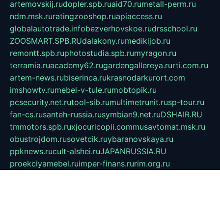
artemovskij.ru
dopler.spb.ru
aid70.ru
metall-perm.ru
ndm.msk.ru
ratingzooshop.ru
apiaccess.ru
globalautotrade.info
bezverhovskoe.ru
drsschool.ru
ZOOSMART.SPB.RU
dalakony.ru
medikijob.ru
remontt.spb.ru
photostudia.spb.ru
myragon.ru
terramia.ru
academy62.ru
gardengallereya.ru
rti.com.ru
artem-news.ru
biserinca.ru
krasnodarkurort.com
imshowtv.ru
mebel-v-tule.ru
mobtopik.ru
pcsecurity.net.ru
tool-sib.ru
multimetrunit.ru
sp-tour.ru
fan-cs.ru
santeh-russia.ru
symbian9.net.ru
DSHAIR.RU
tmmotors.spb.ru
xjocuricopii.com
musavtomat.msk.ru
obustrojdom.ru
sovetcik.ru
ybaranovskaya.ru
ppknews.ru
cult-alshei.ru
JAPANRUSSIA.RU
proekciyamebel.ru
imper-finans.ru
rim.org.ru
glamourai.ru
brassminus.ru
zabor-pro.ru
ftn.pp.ru
dorogoe58.ru
laimengpacker.ru
kuzova-zapchasti.ru
sageerp.ru
taxodrom.ru
dsrazvitie.ru
hardcity.net.ru
ratinghomegames.ru
topservice25.ru
gubernyan.ru