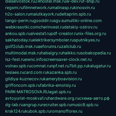
dieselvostok.ru
24hostel.msk.ru
w-dev.ru
f-ship.ru
regsmi.ru
filmnetwork.ru
malinasp.ru
kinosvin.ru
h2o-salon.ru
malutkayork.ru
deltaprim.spb.ru
tango-perm.ru
gooddir.ru
sgv.su
multiki-online.com
webkrasotki.com
cherinvest.ru
detskiy-ostrov.ru
ankou.spb.ru
alvesta1.ru
pdf-creator.ru
nix-files.org.ru
sakhatoday.ru
elektrikersymboler.ru
sputnikyes.ru
golf2club.msk.ru
aeforums.ru
zallclub.ru
multimodal.msk.ru
habaigry.ru
haikko.ru
sobakopedia.ru
isz-fest.ru
ewnc.info
screensaver-clock.net.ru
volnav.spb.ru
comnat.ru
npf.net.ru
7bit.pp.ru
kalugatur.ru
tesiaes.ru
card.com.ru
kazanka.spb.ru
gildiya-kuznecov.ru
kameryboavision.ru
griffoncom.spb.ru
fabrika-emotsiy.ru
PARK-MATROSOVA.RU
agat.spb.ru
avtoyurist-moskva1.ru
hardware.org.ru
схема-авто.рф
dg-lab.ru
angrup.ru
recruiter.spb.ru
music8.spb.ru
krsk124.ru
kubok.spb.ru
romanofforex.ru