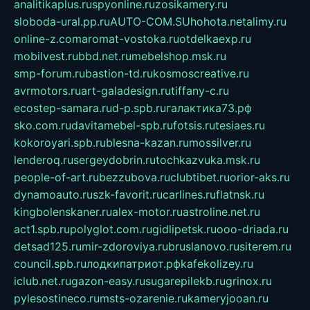
analitikaplus.ru
spyonline.ru
zosikamery.ru
sloboda-ural.pp.ru
AUTO-COM.SU
hohota.net
alimy.ru
online-z.com
aromat-vostoka.ru
otdelkaexp.ru
mobilvest.ru
bbd.net.ru
mebelshop.msk.ru
smp-forum.ru
bastion-td.ru
kosmoscreative.ru
avrmotors.ru
art-galadesign.ru
tiffany-c.ru
ecostep-samara.ru
d-p.spb.ru
галактика73.рф
sko.com.ru
davitamebel-spb.ru
fotsis.ru
tesiaes.ru
kokoroyari.spb.ru
blesna-kazan.ru
mossilver.ru
lenderoq.ru
sergeydobrin.ru
tochkazvuka.msk.ru
people-of-art.ru
bezzubova.ru
clubtibet.ru
orior-aks.ru
dynamoauto.ru
szk-favorit.ru
carlines.ru
flatnsk.ru
kingbolenskaner.ru
alex-motor.ru
astroline.net.ru
act1.spb.ru
polyglot.com.ru
gidlipetsk.ru
ooo-driada.ru
detsad125.ru
mir-zdoroviya.ru
bruslanovo.ru
siterem.ru
council.spb.ru
лодкипатриот.рф
kafekolizey.ru
iclub.net.ru
gazon-easy.ru
sugarepilekb.ru
grinox.ru
pylesostineco.ru
msts-ozarenie.ru
kameryjooan.ru