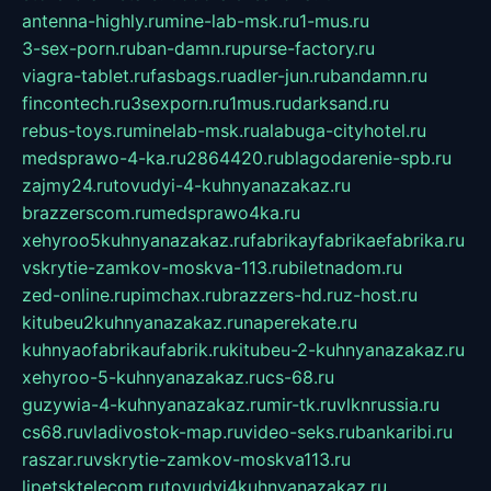
antenna-highly.ru
mine-lab-msk.ru
1-mus.ru
3-sex-porn.ru
ban-damn.ru
purse-factory.ru
viagra-tablet.ru
fasbags.ru
adler-jun.ru
bandamn.ru
fincontech.ru
3sexporn.ru
1mus.ru
darksand.ru
rebus-toys.ru
minelab-msk.ru
alabuga-cityhotel.ru
medsprawo-4-ka.ru
2864420.ru
blagodarenie-spb.ru
zajmy24.ru
tovudyi-4-kuhnyanazakaz.ru
brazzerscom.ru
medsprawo4ka.ru
xehyroo5kuhnyanazakaz.ru
fabrikayfabrikaefabrika.ru
vskrytie-zamkov-moskva-113.ru
biletnadom.ru
zed-online.ru
pimchax.ru
brazzers-hd.ru
z-host.ru
kitubeu2kuhnyanazakaz.ru
naperekate.ru
kuhnyaofabrikaufabrik.ru
kitubeu-2-kuhnyanazakaz.ru
xehyroo-5-kuhnyanazakaz.ru
cs-68.ru
guzywia-4-kuhnyanazakaz.ru
mir-tk.ru
vlknrussia.ru
cs68.ru
vladivostok-map.ru
video-seks.ru
bankaribi.ru
raszar.ru
vskrytie-zamkov-moskva113.ru
lipetsktelecom.ru
tovudyi4kuhnyanazakaz.ru