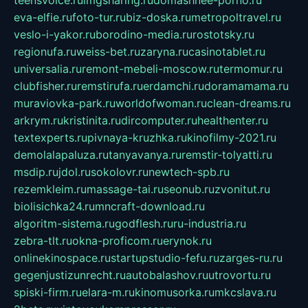
teensvoice.ru
imgsharing.ru
domashnee-porno.ru
eva-elfie.ru
foto-tur.ru
biz-doska.ru
metropoltravel.ru
veslo-i-yakor.ru
borodino-media.ru
rostotsky.ru
regionufa.ru
weiss-bet.ru
zaryna.ru
casinotablet.ru
universalia.ru
remont-mebeli-moscow.ru
termomur.ru
clubfisher.ru
remstirufa.ru
erdamchi.ru
doramamama.ru
muraviovka-park.ru
worldofwoman.ru
clean-dreams.ru
arkrym.ru
kristinita.ru
dircomputer.ru
healthenter.ru
textexperts.ru
pivnaya-kruzhka.ru
kinofilmy-2021.ru
demolalapaluza.ru
tanyavanya.ru
remstir-tolyatti.ru
msdip.ru
jdol.ru
sokolovr.ru
newtech-spb.ru
rezemkleim.ru
massage-tai.ru
seonub.ru
zvonitut.ru
biolisichka24.ru
mncraft-download.ru
algoritm-sistema.ru
godflesh.ru
ru-industria.ru
zebra-tlt.ru
okna-proficom.ru
erynok.ru
onlinekinospace.ru
startupstudio-fefu.ru
zarges-ru.ru
gegenjustizunrecht.ru
autobalashov.ru
utrovortu.ru
spiski-firm.ru
elara-m.ru
kinomusorka.ru
mkcslava.ru