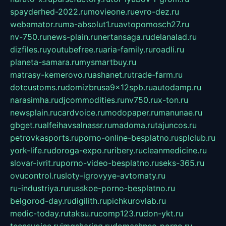
spayderhed-2022.ru
movieone.ru
evro-dez.ru
webamator.ru
ma-absolut1.ru
avtopomosch27.ru
nv-750.ru
news-plain.ru
nertansaga.ru
delanalad.ru
dizfiles.ru
youtubefree.ru
aria-family.ru
roadli.ru
planeta-samara.ru
mysmartbuy.ru
matrasy-kemerovo.ru
ashanet.ru
trade-farm.ru
dotcustoms.ru
domizbrusa9x12spb.ru
autodamp.ru
narasimha.ru
djcommodities.ru
nv750.ru
x-ton.ru
newsplain.ru
cardvoice.ru
modopaper.ru
manunae.ru
gbget.ru
alfeihavsalnassr.ru
madoma.ru
tajuncos.ru
petrovkasports.ru
porno-online-besplatno.ru
splclub.ru
york-life.ru
doroga-expo.ru
ribery.ru
cleanmedicine.ru
slovar-ivrit.ru
porno-video-besplatno.ru
seks-365.ru
ovucontrol.ru
sloty-igrovyye-avtomaty.ru
ru-industriya.ru
russkoe-porno-besplatno.ru
belgorod-day.ru
digilith.ru
pichkurovlab.ru
medic-today.ru
taksu.ru
comp123.ru
don-ykt.ru