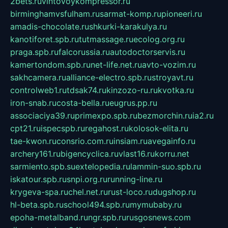
2bets.ru
vintovoykompressor.ru
birminghamvsfulham.ru
sarmat-komp.ru
pioneeri.ru
amadis-chocolate.ru
shkurki-karakulya.ru
kanotiforet.spb.ru
tutmassage.ru
ecolog.org.ru
praga.spb.ru
falcorussia.ru
autodoctorservis.ru
kamertondom.spb.ru
net-life.net.ru
avto-vozim.ru
sakhcamera.ru
alliance-electro.spb.ru
stroyavt.ru
controlweb1.ru
tdsak74.ru
kinzozo-ru.ru
kvotka.ru
iron-snab.ru
costa-bella.ru
eugrus.pp.ru
associaciya39.ru
primexpo.spb.ru
bezmorchin.ru
ia2.ru
cpt21.ru
ispecspb.ru
regahost.ru
kolosok-elita.ru
tae-kwon.ru
consrio.com.ru
insiam.ru
avegainfo.ru
archery161.ru
bigencyclica.ru
vlast16.ru
korru.net
sarmiento.spb.su
extelopedia.ru
lammin-suo.spb.ru
iskatour.spb.ru
snpi.org.ru
running-line.ru
krygeva-spa.ru
chel.net.ru
rust-loco.ru
dugshop.ru
hl-beta.spb.ru
school494.spb.ru
mymubaby.ru
epoha-metalband.ru
ngr.spb.ru
rusgosnews.com