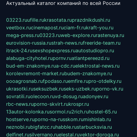
Актуальный каталог компаний по всей России
03223.ru
ufille.ru
krasotata.ru
prazdnikdushi.ru
veetbox.ru
cinemapost.ru
ciam-fr.ru
kraft-you.ru
mega-press.ru
03223.ru
web-explore.ru
rastenuya.ru
eurovision-russia.ru
strah-news.ru
freeride-team.ru
itrack-24.ru
sexshopexpress.ru
autostudiopro.ru
alabuga-cityhotel.ru
pornv.ru
atlantpereezd.ru
bud-em-znakomye.ru
a-cdc.ru
elektrostal-news.ru
korolevremont-market.ru
budem-znakomye.ru
oooagrosnab.ru
fpodaso.ru
emfire.ru
pro-otdelky.ru
ukrasotki.ru
seksuzbek.ru
seks-uzbek.ru
porno-vk.ru
sovratili.ru
olecoon.ru
vd-dosug.ru
adonyev.ru
rbc-news.ru
porno-skvirt.ru
krospr.ru
13autor-kolonka.ru
sormol.ru
2rich.ru
hostel-65.ru
hostserve.ru
porno-na-russkom.ru
mishinlab.ru
neznobi.ru
bigfatcc.ru
habble.ru
starbucksvia.ru
delfinet.ru
silvernano.ru
elestal.ru
vektor-doroga.ru