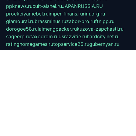
ppknews.ru
cult-alshei.ru
JAPANRUSSIA.RU
proekciyamebel.ru
imper-finans.ru
rim.org.ru
glamourai.ru
brassminus.ru
zabor-pro.ru
ftn.pp.ru
dorogoe58.ru
laimengpacker.ru
kuzova-zapchasti.ru
sageerp.ru
taxodrom.ru
dsrazvitie.ru
hardcity.net.ru
ratinghomegames.ru
topservice25.ru
gubernyan.ru
gtglasslined.ru
ii4.ru
tssport.spb.ru
andorra24.com
blackwallstreet.ru
oboimos.ru
optim-doors.com.ru
ikuch.ru
nycr.org.ru
npa21.ru
vremya-ch.spb.ru
desert000.ru
ivtorgi.ru
ifiori.ru
catalog-statei.ru
dcv.org.ru
spetsmaster174.ru
ipkameryhiseeu.ru
dum26.ru
ruspol.spb.ru
fr-opendp.ru
kam-solnyshko.ru
cheyenne-arapaho.ru
sevzapmetal.spb.ru
ted-lapidus.spb.ru
parasite-eliminator.ru
sigma-complete.ru
modernworld.ru
dama-moda.ru
eholot-group.ru
sk-nvkz.ru
DRONGOLD.RU
democratia2.ru
i-farmer.ru
mass-sport.org
jablonex.spb.ru
bookmess.ru
linkword.ru