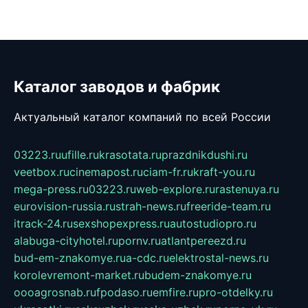
Каталог заводов и фабрик
Актуальный каталог компаний по всей России
03223.ru
ufille.ru
krasotata.ru
prazdnikdushi.ru
veetbox.ru
cinemapost.ru
ciam-fr.ru
kraft-you.ru
mega-press.ru
03223.ru
web-explore.ru
rastenuya.ru
eurovision-russia.ru
strah-news.ru
freeride-team.ru
itrack-24.ru
sexshopexpress.ru
autostudiopro.ru
alabuga-cityhotel.ru
pornv.ru
atlantpereezd.ru
bud-em-znakomye.ru
a-cdc.ru
elektrostal-news.ru
korolevremont-market.ru
budem-znakomye.ru
oooagrosnab.ru
fpodaso.ru
emfire.ru
pro-otdelky.ru