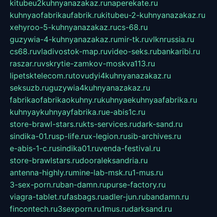
kitubeu2kuhnyanazakaz.ru
naperekate.ru
kuhnyaofabrikaufabrik.ru
kitubeu-2-kuhnyanazakaz.ru
xehyroo-5-kuhnyanazakaz.ru
cs-68.ru
guzywia-4-kuhnyanazakaz.ru
mir-tk.ru
vlknrussia.ru
cs68.ru
vladivostok-map.ru
video-seks.ru
bankaribi.ru
raszar.ru
vskrytie-zamkov-moskva113.ru
lipetsktelecom.ru
tovudyi4kuhnyanazakaz.ru
seksuzb.ru
guzywia4kuhnyanazakaz.ru
fabrikaofabrikaokuhny.ru
kuhnyaekuhnyaafabrika.ru
kuhnyaykuhnyayfabrika.ru
e-abis1c.ru
store-brawl-stars.ru
kts-services.ru
dark-sand.ru
sindika-01.ru
sp-life.ru
x-legion.ru
sib-archives.ru
e-abis-1-c.ru
sindika01.ru
venda-festival.ru
store-brawlstars.ru
dooraleksandria.ru
antenna-highly.ru
mine-lab-msk.ru
1-mus.ru
3-sex-porn.ru
ban-damn.ru
purse-factory.ru
viagra-tablet.ru
fasbags.ru
adler-jun.ru
bandamn.ru
fincontech.ru
3sexporn.ru
1mus.ru
darksand.ru