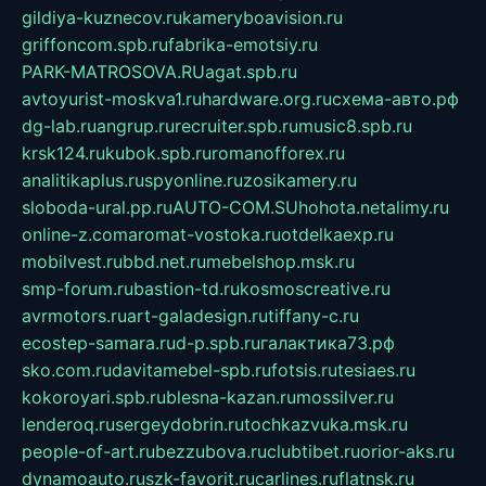
gildiya-kuznecov.ru
kameryboavision.ru
griffoncom.spb.ru
fabrika-emotsiy.ru
PARK-MATROSOVA.RU
agat.spb.ru
avtoyurist-moskva1.ru
hardware.org.ru
схема-авто.рф
dg-lab.ru
angrup.ru
recruiter.spb.ru
music8.spb.ru
krsk124.ru
kubok.spb.ru
romanofforex.ru
analitikaplus.ru
spyonline.ru
zosikamery.ru
sloboda-ural.pp.ru
AUTO-COM.SU
hohota.net
alimy.ru
online-z.com
aromat-vostoka.ru
otdelkaexp.ru
mobilvest.ru
bbd.net.ru
mebelshop.msk.ru
smp-forum.ru
bastion-td.ru
kosmoscreative.ru
avrmotors.ru
art-galadesign.ru
tiffany-c.ru
ecostep-samara.ru
d-p.spb.ru
галактика73.рф
sko.com.ru
davitamebel-spb.ru
fotsis.ru
tesiaes.ru
kokoroyari.spb.ru
blesna-kazan.ru
mossilver.ru
lenderoq.ru
sergeydobrin.ru
tochkazvuka.msk.ru
people-of-art.ru
bezzubova.ru
clubtibet.ru
orior-aks.ru
dynamoauto.ru
szk-favorit.ru
carlines.ru
flatnsk.ru