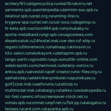
archery161.ru
bigencyclica.ru
vlast16.ru
korru.net
sarmiento.spb.su
extelopedia.ru
lammin-suo.spb.ru
iskatour.spb.ru
snpi.org.ru
running-line.ru
krygeva-spa.ru
chel.net.ru
rust-loco.ru
dugshop.ru
hl-beta.spb.ru
school494.spb.ru
mymubaby.ru
epoha-metalband.ru
ngr.spb.ru
rusgosnews.com
dieselvostok.ru
24hostel.msk.ru
w-dev.ru
f-ship.ru
regsmi.ru
filmnetwork.ru
malinasp.ru
kinosvin.ru
h2o-salon.ru
malutkayork.ru
deltaprim.spb.ru
tango-perm.ru
gooddir.ru
sgv.su
multiki-online.com
webkrasotki.com
cherinvest.ru
detskiy-ostrov.ru
ankou.spb.ru
alvesta1.ru
pdf-creator.ru
nix-files.org.ru
sakhatoday.ru
elektrikersymboler.ru
sputnikyes.ru
golf2club.msk.ru
aeforums.ru
zallclub.ru
multimodal.msk.ru
habaigry.ru
haikko.ru
sobakopedia.ru
isz-fest.ru
ewnc.info
screensaver-clock.net.ru
volnav.spb.ru
comnat.ru
npf.net.ru
7bit.pp.ru
kalugatur.ru
tesiaes.ru
card.com.ru
kazanka.spb.ru