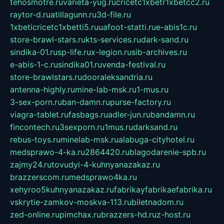
tehosmotre.ru
varieta-yug.ru
cricetc1xbetr1xbetcc2.ru
raytor-d.ru
atillagunn.ru
3d-file.ru
1xbeticricetc1xbetti5.ru
uafoot-statti.ru
e-abis1c.ru
store-brawl-stars.ru
kts-services.ru
dark-sand.ru
sindika-01.ru
sp-life.ru
x-legion.ru
sib-archives.ru
e-abis-1-c.ru
sindika01.ru
venda-festival.ru
store-brawlstars.ru
dooraleksandria.ru
antenna-highly.ru
mine-lab-msk.ru
1-mus.ru
3-sex-porn.ru
ban-damn.ru
purse-factory.ru
viagra-tablet.ru
fasbags.ru
adler-jun.ru
bandamn.ru
fincontech.ru
3sexporn.ru
1mus.ru
darksand.ru
rebus-toys.ru
minelab-msk.ru
alabuga-cityhotel.ru
medsprawo-4-ka.ru
2864420.ru
blagodarenie-spb.ru
zajmy24.ru
tovudyi-4-kuhnyanazakaz.ru
brazzerscom.ru
medsprawo4ka.ru
xehyroo5kuhnyanazakaz.ru
fabrikayfabrikaefabrika.ru
vskrytie-zamkov-moskva-113.ru
biletnadom.ru
zed-online.ru
pimchax.ru
brazzers-hd.ru
z-host.ru