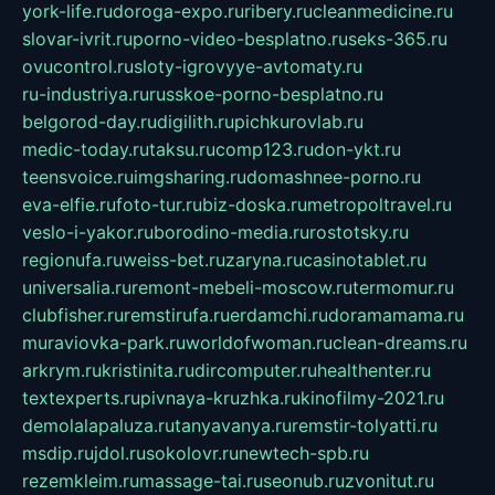
york-life.ru
doroga-expo.ru
ribery.ru
cleanmedicine.ru
slovar-ivrit.ru
porno-video-besplatno.ru
seks-365.ru
ovucontrol.ru
sloty-igrovyye-avtomaty.ru
ru-industriya.ru
russkoe-porno-besplatno.ru
belgorod-day.ru
digilith.ru
pichkurovlab.ru
medic-today.ru
taksu.ru
comp123.ru
don-ykt.ru
teensvoice.ru
imgsharing.ru
domashnee-porno.ru
eva-elfie.ru
foto-tur.ru
biz-doska.ru
metropoltravel.ru
veslo-i-yakor.ru
borodino-media.ru
rostotsky.ru
regionufa.ru
weiss-bet.ru
zaryna.ru
casinotablet.ru
universalia.ru
remont-mebeli-moscow.ru
termomur.ru
clubfisher.ru
remstirufa.ru
erdamchi.ru
doramamama.ru
muraviovka-park.ru
worldofwoman.ru
clean-dreams.ru
arkrym.ru
kristinita.ru
dircomputer.ru
healthenter.ru
textexperts.ru
pivnaya-kruzhka.ru
kinofilmy-2021.ru
demolalapaluza.ru
tanyavanya.ru
remstir-tolyatti.ru
msdip.ru
jdol.ru
sokolovr.ru
newtech-spb.ru
rezemkleim.ru
massage-tai.ru
seonub.ru
zvonitut.ru