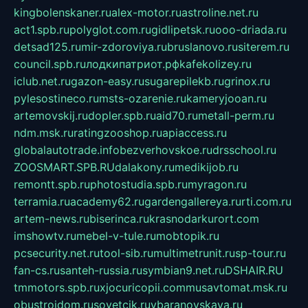
kingbolenskaner.ru
alex-motor.ru
astroline.net.ru
act1.spb.ru
polyglot.com.ru
gidlipetsk.ru
ooo-driada.ru
detsad125.ru
mir-zdoroviya.ru
bruslanovo.ru
siterem.ru
council.spb.ru
лодкипатриот.рф
kafekolizey.ru
iclub.net.ru
gazon-easy.ru
sugarepilekb.ru
grinox.ru
pylesostineco.ru
msts-ozarenie.ru
kameryjooan.ru
artemovskij.ru
dopler.spb.ru
aid70.ru
metall-perm.ru
ndm.msk.ru
ratingzooshop.ru
apiaccess.ru
globalautotrade.info
bezverhovskoe.ru
drsschool.ru
ZOOSMART.SPB.RU
dalakony.ru
medikijob.ru
remontt.spb.ru
photostudia.spb.ru
myragon.ru
terramia.ru
academy62.ru
gardengallereya.ru
rti.com.ru
artem-news.ru
biserinca.ru
krasnodarkurort.com
imshowtv.ru
mebel-v-tule.ru
mobtopik.ru
pcsecurity.net.ru
tool-sib.ru
multimetrunit.ru
sp-tour.ru
fan-cs.ru
santeh-russia.ru
symbian9.net.ru
DSHAIR.RU
tmmotors.spb.ru
xjocuricopii.com
musavtomat.msk.ru
obustrojdom.ru
sovetcik.ru
ybaranovskaya.ru