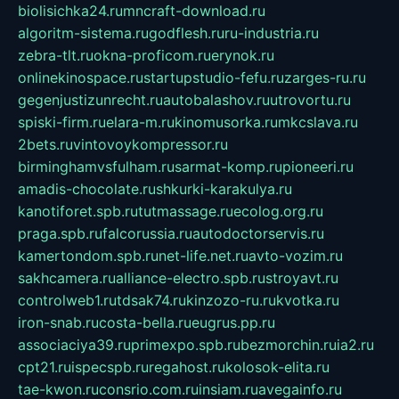
biolisichka24.ru
mncraft-download.ru
algoritm-sistema.ru
godflesh.ru
ru-industria.ru
zebra-tlt.ru
okna-proficom.ru
erynok.ru
onlinekinospace.ru
startupstudio-fefu.ru
zarges-ru.ru
gegenjustizunrecht.ru
autobalashov.ru
utrovortu.ru
spiski-firm.ru
elara-m.ru
kinomusorka.ru
mkcslava.ru
2bets.ru
vintovoykompressor.ru
birminghamvsfulham.ru
sarmat-komp.ru
pioneeri.ru
amadis-chocolate.ru
shkurki-karakulya.ru
kanotiforet.spb.ru
tutmassage.ru
ecolog.org.ru
praga.spb.ru
falcorussia.ru
autodoctorservis.ru
kamertondom.spb.ru
net-life.net.ru
avto-vozim.ru
sakhcamera.ru
alliance-electro.spb.ru
stroyavt.ru
controlweb1.ru
tdsak74.ru
kinzozo-ru.ru
kvotka.ru
iron-snab.ru
costa-bella.ru
eugrus.pp.ru
associaciya39.ru
primexpo.spb.ru
bezmorchin.ru
ia2.ru
cpt21.ru
ispecspb.ru
regahost.ru
kolosok-elita.ru
tae-kwon.ru
consrio.com.ru
insiam.ru
avegainfo.ru