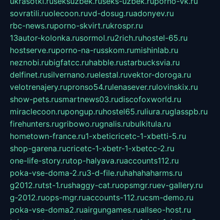
ukrasotki.ru
seksuzbek.ru
seks-uzbek.ru
porno-vk.ru
sovratili.ru
olecoon.ru
vd-dosug.ru
adonyev.ru
rbc-news.ru
porno-skvirt.ru
krospr.ru
13autor-kolonka.ru
sormol.ru
2rich.ru
hostel-65.ru
hostserve.ru
porno-na-russkom.ru
mishinlab.ru
neznobi.ru
bigfatcc.ru
habble.ru
starbucksvia.ru
delfinet.ru
silvernano.ru
elestal.ru
vektor-doroga.ru
velotrenajery.ru
pronso54.ru
lenasever.ru
lovinskix.ru
show-pets.ru
smartnews03.ru
discofoxworld.ru
miraclecoon.ru
pongup.ru
hostel65.ru
liura.ru
glasspb.ru
firehunters.ru
gribowo.ru
gnalis.ru
bulkitula.ru
hometown-france.ru
1-xbeticricetc-1-xbetti-5.ru
shop-garena.ru
cricetc-1-xbetr-1-xbetcc-2.ru
one-life-story.ru
top-halyava.ru
accounts112.ru
poka-vse-doma-2.ru
3-d-file.ru
hahahaharms.ru
g2012.ru
tst-1.ru
shaggy-cat.ru
opsmgr.ru
ev-gallery.ru
g-2012.ru
ops-mgr.ru
accounts-112.ru
csm-demo.ru
poka-vse-doma2.ru
airgungames.ru
allseo-host.ru