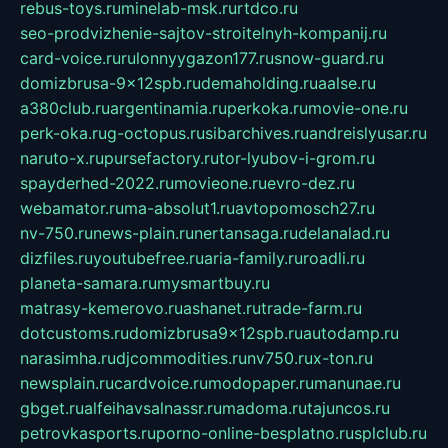
rebus-toys.ru
minelab-msk.ru
rtdco.ru
seo-prodvizhenie-sajtov-stroitelnyh-kompanij.ru
card-voice.ru
rulonnyygazon177.ru
snow-guard.ru
domizbrusa-9x12spb.ru
demaholding.ru
aalse.ru
a380club.ru
argentinamia.ru
perkoka.ru
movie-one.ru
perk-oka.ru
g-octopus.ru
sibarchives.ru
andreislyusar.ru
naruto-x.ru
pursefactory.ru
tor-lyubov-i-grom.ru
spayderhed-2022.ru
movieone.ru
evro-dez.ru
webamator.ru
ma-absolut1.ru
avtopomosch27.ru
nv-750.ru
news-plain.ru
nertansaga.ru
delanalad.ru
dizfiles.ru
youtubefree.ru
aria-family.ru
roadli.ru
planeta-samara.ru
mysmartbuy.ru
matrasy-kemerovo.ru
ashanet.ru
trade-farm.ru
dotcustoms.ru
domizbrusa9x12spb.ru
autodamp.ru
narasimha.ru
djcommodities.ru
nv750.ru
x-ton.ru
newsplain.ru
cardvoice.ru
modopaper.ru
manunae.ru
gbget.ru
alfeihavsalnassr.ru
madoma.ru
tajuncos.ru
petrovkasports.ru
porno-online-besplatno.ru
splclub.ru