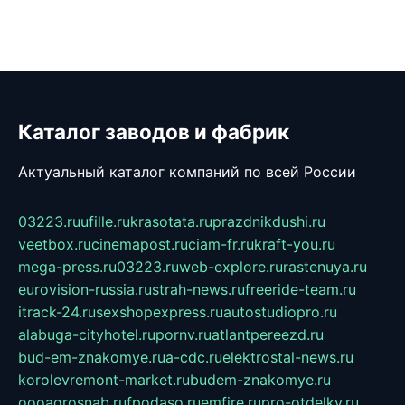
Каталог заводов и фабрик
Актуальный каталог компаний по всей России
03223.ru
ufille.ru
krasotata.ru
prazdnikdushi.ru
veetbox.ru
cinemapost.ru
ciam-fr.ru
kraft-you.ru
mega-press.ru
03223.ru
web-explore.ru
rastenuya.ru
eurovision-russia.ru
strah-news.ru
freeride-team.ru
itrack-24.ru
sexshopexpress.ru
autostudiopro.ru
alabuga-cityhotel.ru
pornv.ru
atlantpereezd.ru
bud-em-znakomye.ru
a-cdc.ru
elektrostal-news.ru
korolevremont-market.ru
budem-znakomye.ru
oooagrosnab.ru
fpodaso.ru
emfire.ru
pro-otdelky.ru