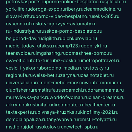
petrovkasports.ru
porno-online-besplatno.ru
splclub.ru
york-life.ru
doroga-expo.ru
ribery.ru
cleanmedicine.ru
slovar-ivrit.ru
porno-video-besplatno.ru
seks-365.ru
ovucontrol.ru
sloty-igrovyye-avtomaty.ru
ru-industriya.ru
russkoe-porno-besplatno.ru
belgorod-day.ru
digilith.ru
pichkurovlab.ru
medic-today.ru
taksu.ru
comp123.ru
don-ykt.ru
teensvoice.ru
imgsharing.ru
domashnee-porno.ru
eva-elfie.ru
foto-tur.ru
biz-doska.ru
metropoltravel.ru
veslo-i-yakor.ru
borodino-media.ru
rostotsky.ru
regionufa.ru
weiss-bet.ru
zaryna.ru
casinotablet.ru
universalia.ru
remont-mebeli-moscow.ru
termomur.ru
clubfisher.ru
remstirufa.ru
erdamchi.ru
doramamama.ru
muraviovka-park.ru
worldofwoman.ru
clean-dreams.ru
arkrym.ru
kristinita.ru
dircomputer.ru
healthenter.ru
textexperts.ru
pivnaya-kruzhka.ru
kinofilmy-2021.ru
demolalapaluza.ru
tanyavanya.ru
remstir-tolyatti.ru
msdip.ru
jdol.ru
sokolovr.ru
newtech-spb.ru