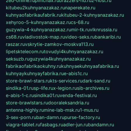
zed-online.ru
pimchax.ru
brazzers-hd.ru
z-host.ru
kitubeu2kuhnyanazakaz.ru
naperekate.ru
kuhnyaofabrikaufabrik.ru
kitubeu-2-kuhnyanazakaz.ru
xehyroo-5-kuhnyanazakaz.ru
cs-68.ru
guzywia-4-kuhnyanazakaz.ru
mir-tk.ru
vlknrussia.ru
cs68.ru
vladivostok-map.ru
video-seks.ru
bankaribi.ru
raszar.ru
vskrytie-zamkov-moskva113.ru
lipetsktelecom.ru
tovudyi4kuhnyanazakaz.ru
seksuzb.ru
guzywia4kuhnyanazakaz.ru
fabrikaofabrikaokuhny.ru
kuhnyaekuhnyaafabrika.ru
kuhnyaykuhnyayfabrika.ru
e-abis1c.ru
store-brawl-stars.ru
kts-services.ru
dark-sand.ru
sindika-01.ru
sp-life.ru
x-legion.ru
sib-archives.ru
e-abis-1-c.ru
sindika01.ru
venda-festival.ru
store-brawlstars.ru
dooraleksandria.ru
antenna-highly.ru
mine-lab-msk.ru
1-mus.ru
3-sex-porn.ru
ban-damn.ru
purse-factory.ru
viagra-tablet.ru
fasbags.ru
adler-jun.ru
bandamn.ru