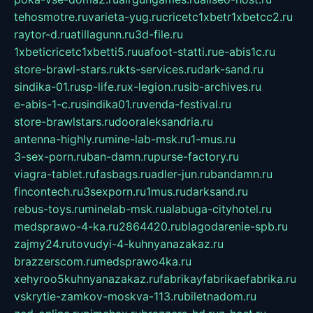
tehosmotre.ru
varieta-yug.ru
cricetc1xbetr1xbetcc2.ru
raytor-d.ru
atillagunn.ru
3d-file.ru
1xbeticricetc1xbetti5.ru
uafoot-statti.ru
e-abis1c.ru
store-brawl-stars.ru
kts-services.ru
dark-sand.ru
sindika-01.ru
sp-life.ru
x-legion.ru
sib-archives.ru
e-abis-1-c.ru
sindika01.ru
venda-festival.ru
store-brawlstars.ru
dooraleksandria.ru
antenna-highly.ru
mine-lab-msk.ru
1-mus.ru
3-sex-porn.ru
ban-damn.ru
purse-factory.ru
viagra-tablet.ru
fasbags.ru
adler-jun.ru
bandamn.ru
fincontech.ru
3sexporn.ru
1mus.ru
darksand.ru
rebus-toys.ru
minelab-msk.ru
alabuga-cityhotel.ru
medsprawo-4-ka.ru
2864420.ru
blagodarenie-spb.ru
zajmy24.ru
tovudyi-4-kuhnyanazakaz.ru
brazzerscom.ru
medsprawo4ka.ru
xehyroo5kuhnyanazakaz.ru
fabrikayfabrikaefabrika.ru
vskrytie-zamkov-moskva-113.ru
biletnadom.ru