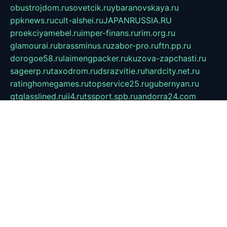
obustrojdom.ru
sovetcik.ru
ybaranovskaya.ru
ppknews.ru
cult-alshei.ru
JAPANRUSSIA.RU
proekciyamebel.ru
imper-finans.ru
rim.org.ru
glamourai.ru
brassminus.ru
zabor-pro.ru
ftn.pp.ru
dorogoe58.ru
laimengpacker.ru
kuzova-zapchasti.ru
sageerp.ru
taxodrom.ru
dsrazvitie.ru
hardcity.net.ru
ratinghomegames.ru
topservice25.ru
gubernyan.ru
gtglasslined.ru
ii4.ru
tssport.spb.ru
andorra24.com
blackwallstreet.ru
oboimos.ru
optim-doors.com.ru
ikuch.ru
nycr.org.ru
npa21.ru
vremya-ch.spb.ru
desert000.ru
ivtorgi.ru
ifiori.ru
catalog-statei.ru
dcv.org.ru
spetsmaster174.ru
ipkameryhiseeu.ru
dum26.ru
ruspol.spb.ru
fr-opendp.ru
kam-solnyshko.ru
cheyenne-arapaho.ru
sevzapmetal.spb.ru
ted-lapidus.spb.ru
parasite-eliminator.ru
sigma-complete.ru
modernworld.ru
dama-moda.ru
eholot-group.ru
sk-nvkz.ru
DRONGOLD.RU
democratia2.ru
i-farmer.ru
mass-sport.org