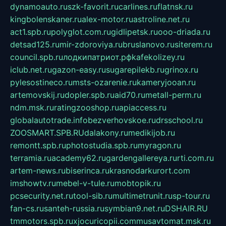
dynamoauto.ru
szk-favorit.ru
carlines.ru
flatnsk.ru
kingbolenskaner.ru
alex-motor.ru
astroline.net.ru
act1.spb.ru
polyglot.com.ru
gidlipetsk.ru
ooo-driada.ru
detsad125.ru
mir-zdoroviya.ru
bruslanovo.ru
siterem.ru
council.spb.ru
лодкипатриот.рф
kafekolizey.ru
iclub.net.ru
gazon-easy.ru
sugarepilekb.ru
grinox.ru
pylesostineco.ru
msts-ozarenie.ru
kameryjooan.ru
artemovskij.ru
dopler.spb.ru
aid70.ru
metall-perm.ru
ndm.msk.ru
ratingzooshop.ru
apiaccess.ru
globalautotrade.info
bezverhovskoe.ru
drsschool.ru
ZOOSMART.SPB.RU
dalakony.ru
medikijob.ru
remontt.spb.ru
photostudia.spb.ru
myragon.ru
terramia.ru
academy62.ru
gardengallereya.ru
rti.com.ru
artem-news.ru
biserinca.ru
krasnodarkurort.com
imshowtv.ru
mebel-v-tule.ru
mobtopik.ru
pcsecurity.net.ru
tool-sib.ru
multimetrunit.ru
sp-tour.ru
fan-cs.ru
santeh-russia.ru
symbian9.net.ru
DSHAIR.RU
tmmotors.spb.ru
xjocuricopii.com
musavtomat.msk.ru