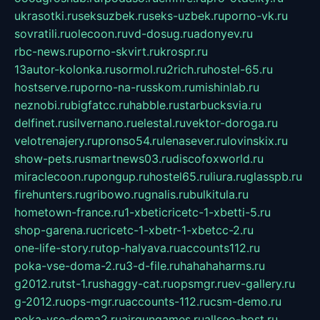
ukrasotki.ru
seksuzbek.ru
seks-uzbek.ru
porno-vk.ru
sovratili.ru
olecoon.ru
vd-dosug.ru
adonyev.ru
rbc-news.ru
porno-skvirt.ru
krospr.ru
13autor-kolonka.ru
sormol.ru
2rich.ru
hostel-65.ru
hostserve.ru
porno-na-russkom.ru
mishinlab.ru
neznobi.ru
bigfatcc.ru
habble.ru
starbucksvia.ru
delfinet.ru
silvernano.ru
elestal.ru
vektor-doroga.ru
velotrenajery.ru
pronso54.ru
lenasever.ru
lovinskix.ru
show-pets.ru
smartnews03.ru
discofoxworld.ru
miraclecoon.ru
pongup.ru
hostel65.ru
liura.ru
glasspb.ru
firehunters.ru
gribowo.ru
gnalis.ru
bulkitula.ru
hometown-france.ru
1-xbeticricetc-1-xbetti-5.ru
shop-garena.ru
cricetc-1-xbetr-1-xbetcc-2.ru
one-life-story.ru
top-halyava.ru
accounts112.ru
poka-vse-doma-2.ru
3-d-file.ru
hahahaharms.ru
g2012.ru
tst-1.ru
shaggy-cat.ru
opsmgr.ru
ev-gallery.ru
g-2012.ru
ops-mgr.ru
accounts-112.ru
csm-demo.ru
poka-vse-doma2.ru
airgungames.ru
allseo-host.ru