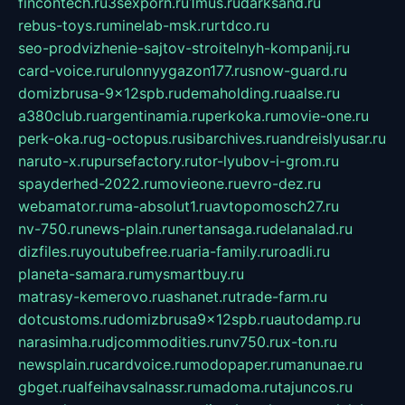
fincontech.ru
3sexporn.ru
1mus.ru
darksand.ru
rebus-toys.ru
minelab-msk.ru
rtdco.ru
seo-prodvizhenie-sajtov-stroitelnyh-kompanij.ru
card-voice.ru
rulonnyygazon177.ru
snow-guard.ru
domizbrusa-9x12spb.ru
demaholding.ru
aalse.ru
a380club.ru
argentinamia.ru
perkoka.ru
movie-one.ru
perk-oka.ru
g-octopus.ru
sibarchives.ru
andreislyusar.ru
naruto-x.ru
pursefactory.ru
tor-lyubov-i-grom.ru
spayderhed-2022.ru
movieone.ru
evro-dez.ru
webamator.ru
ma-absolut1.ru
avtopomosch27.ru
nv-750.ru
news-plain.ru
nertansaga.ru
delanalad.ru
dizfiles.ru
youtubefree.ru
aria-family.ru
roadli.ru
planeta-samara.ru
mysmartbuy.ru
matrasy-kemerovo.ru
ashanet.ru
trade-farm.ru
dotcustoms.ru
domizbrusa9x12spb.ru
autodamp.ru
narasimha.ru
djcommodities.ru
nv750.ru
x-ton.ru
newsplain.ru
cardvoice.ru
modopaper.ru
manunae.ru
gbget.ru
alfeihavsalnassr.ru
madoma.ru
tajuncos.ru