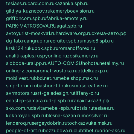
tesiaes.ru
card.com.ru
kazanka.spb.ru
gildiya-kuznecov.ru
kameryboavision.ru
griffoncom.spb.ru
fabrika-emotsiy.ru
PARK-MATROSOVA.RU
agat.spb.ru
avtoyurist-moskva1.ru
hardware.org.ru
схема-авто.рф
dg-lab.ru
angrup.ru
recruiter.spb.ru
music8.spb.ru
krsk124.ru
kubok.spb.ru
romanofforex.ru
analitikaplus.ru
spyonline.ru
zosikamery.ru
sloboda-ural.pp.ru
AUTO-COM.SU
hohota.net
alimy.ru
online-z.com
aromat-vostoka.ru
otdelkaexp.ru
mobilvest.ru
bbd.net.ru
mebelshop.msk.ru
smp-forum.ru
bastion-td.ru
kosmoscreative.ru
avrmotors.ru
art-galadesign.ru
tiffany-c.ru
ecostep-samara.ru
d-p.spb.ru
галактика73.рф
sko.com.ru
davitamebel-spb.ru
fotsis.ru
tesiaes.ru
kokoroyari.spb.ru
blesna-kazan.ru
mossilver.ru
lenderoq.ru
sergeydobrin.ru
tochkazvuka.msk.ru
people-of-art.ru
bezzubova.ru
clubtibet.ru
orior-aks.ru