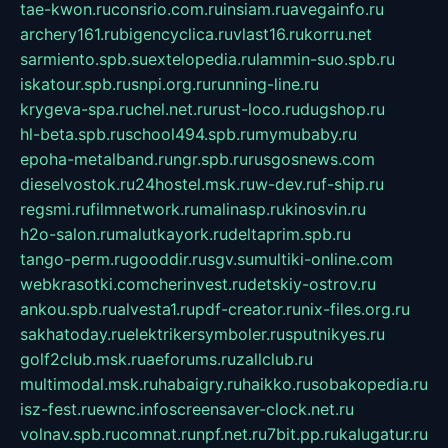
tae-kwon.ru
consrio.com.ru
insiam.ru
avegainfo.ru
archery161.ru
bigencyclica.ru
vlast16.ru
korru.net
sarmiento.spb.su
extelopedia.ru
lammin-suo.spb.ru
iskatour.spb.ru
snpi.org.ru
running-line.ru
krygeva-spa.ru
chel.net.ru
rust-loco.ru
dugshop.ru
hl-beta.spb.ru
school494.spb.ru
mymubaby.ru
epoha-metalband.ru
ngr.spb.ru
rusgosnews.com
dieselvostok.ru
24hostel.msk.ru
w-dev.ru
f-ship.ru
regsmi.ru
filmnetwork.ru
malinasp.ru
kinosvin.ru
h2o-salon.ru
malutkayork.ru
deltaprim.spb.ru
tango-perm.ru
gooddir.ru
sgv.su
multiki-online.com
webkrasotki.com
cherinvest.ru
detskiy-ostrov.ru
ankou.spb.ru
alvesta1.ru
pdf-creator.ru
nix-files.org.ru
sakhatoday.ru
elektrikersymboler.ru
sputnikyes.ru
golf2club.msk.ru
aeforums.ru
zallclub.ru
multimodal.msk.ru
habaigry.ru
haikko.ru
sobakopedia.ru
isz-fest.ru
ewnc.info
screensaver-clock.net.ru
volnav.spb.ru
comnat.ru
npf.net.ru
7bit.pp.ru
kalugatur.ru