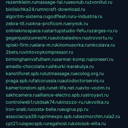
rezemkleim.ru
massage-tai.ru
seonub.ru
zvonitut.ru
biolisichka24.ru
mncraft-download.ru
algoritm-sistema.ru
godflesh.ru
ru-industria.ru
zebra-tlt.ru
okna-proficom.ru
erynok.ru
onlinekinospace.ru
startupstudio-fefu.ru
zarges-ru.ru
gegenjustizunrecht.ru
autobalashov.ru
utrovortu.ru
spiski-firm.ru
elara-m.ru
kinomusorka.ru
mkcslava.ru
2bets.ru
vintovoykompressor.ru
birminghamvsfulham.ru
sarmat-komp.ru
pioneeri.ru
amadis-chocolate.ru
shkurki-karakulya.ru
kanotiforet.spb.ru
tutmassage.ru
ecolog.org.ru
praga.spb.ru
falcorussia.ru
autodoctorservis.ru
kamertondom.spb.ru
net-life.net.ru
avto-vozim.ru
sakhcamera.ru
alliance-electro.spb.ru
stroyavt.ru
controlweb1.ru
tdsak74.ru
kinzozo-ru.ru
kvotka.ru
iron-snab.ru
costa-bella.ru
eugrus.pp.ru
associaciya39.ru
primexpo.spb.ru
bezmorchin.ru
ia2.ru
cpt21.ru
ispecspb.ru
regahost.ru
kolosok-elita.ru