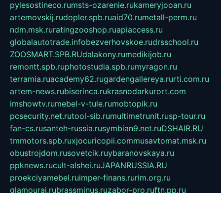
pylesostineco.ru
msts-ozarenie.ru
kameryjooan.ru
artemovskij.ru
dopler.spb.ru
aid70.ru
metall-perm.ru
ndm.msk.ru
ratingzooshop.ru
apiaccess.ru
globalautotrade.info
bezverhovskoe.ru
drsschool.ru
ZOOSMART.SPB.RU
dalakony.ru
medikijob.ru
remontt.spb.ru
photostudia.spb.ru
myragon.ru
terramia.ru
academy62.ru
gardengallereya.ru
rti.com.ru
artem-news.ru
biserinca.ru
krasnodarkurort.com
imshowtv.ru
mebel-v-tule.ru
mobtopik.ru
pcsecurity.net.ru
tool-sib.ru
multimetrunit.ru
sp-tour.ru
fan-cs.ru
santeh-russia.ru
symbian9.net.ru
DSHAIR.RU
tmmotors.spb.ru
xjocuricopii.com
musavtomat.msk.ru
obustrojdom.ru
sovetcik.ru
ybaranovskaya.ru
ppknews.ru
cult-alshei.ru
JAPANRUSSIA.RU
proekciyamebel.ru
imper-finans.ru
rim.org.ru
glamourai.ru
brassminus.ru
zabor-pro.ru
ftn.pp.ru
dorogoe58.ru
laimengpacker.ru
kuzova-zapchasti.ru
sageerp.ru
taxodrom.ru
dsrazvitie.ru
hardcity.net.ru