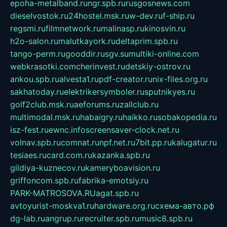
epoha-metalband.ru
ngr.spb.ru
rusgosnews.com
dieselvostok.ru
24hostel.msk.ru
w-dev.ru
f-ship.ru
regsmi.ru
filmnetwork.ru
malinasp.ru
kinosvin.ru
h2o-salon.ru
malutkayork.ru
deltaprim.spb.ru
tango-perm.ru
gooddir.ru
sgv.su
multiki-online.com
webkrasotki.com
cherinvest.ru
detskiy-ostrov.ru
ankou.spb.ru
alvesta1.ru
pdf-creator.ru
nix-files.org.ru
sakhatoday.ru
elektrikersymboler.ru
sputnikyes.ru
golf2club.msk.ru
aeforums.ru
zallclub.ru
multimodal.msk.ru
habaigry.ru
haikko.ru
sobakopedia.ru
isz-fest.ru
ewnc.info
screensaver-clock.net.ru
volnav.spb.ru
comnat.ru
npf.net.ru
7bit.pp.ru
kalugatur.ru
tesiaes.ru
card.com.ru
kazanka.spb.ru
gildiya-kuznecov.ru
kameryboavision.ru
griffoncom.spb.ru
fabrika-emotsiy.ru
PARK-MATROSOVA.RU
agat.spb.ru
avtoyurist-moskva1.ru
hardware.org.ru
схема-авто.рф
dg-lab.ru
angrup.ru
recruiter.spb.ru
music8.spb.ru