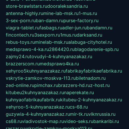
store-brawlstars.ru
dooraleksandria.ru
antenna-highly.ru
mine-lab-msk.ru
1-mus.ru
3-sex-porn.ru
ban-damn.ru
purse-factory.ru
viagra-tablet.ru
fasbags.ru
adler-jun.ru
bandamn.ru
fincontech.ru
3sexporn.ru
1mus.ru
darksand.ru
rebus-toys.ru
minelab-msk.ru
alabuga-cityhotel.ru
medsprawo-4-ka.ru
2864420.ru
blagodarenie-spb.ru
zajmy24.ru
tovudyi-4-kuhnyanazakaz.ru
brazzerscom.ru
medsprawo4ka.ru
xehyroo5kuhnyanazakaz.ru
fabrikayfabrikaefabrika.ru
vskrytie-zamkov-moskva-113.ru
biletnadom.ru
zed-online.ru
pimchax.ru
brazzers-hd.ru
z-host.ru
kitubeu2kuhnyanazakaz.ru
naperekate.ru
kuhnyaofabrikaufabrik.ru
kitubeu-2-kuhnyanazakaz.ru
xehyroo-5-kuhnyanazakaz.ru
cs-68.ru
guzywia-4-kuhnyanazakaz.ru
mir-tk.ru
vlknrussia.ru
cs68.ru
vladivostok-map.ru
video-seks.ru
bankaribi.ru
raszar.ru
vskrytie-zamkov-moskva113.ru