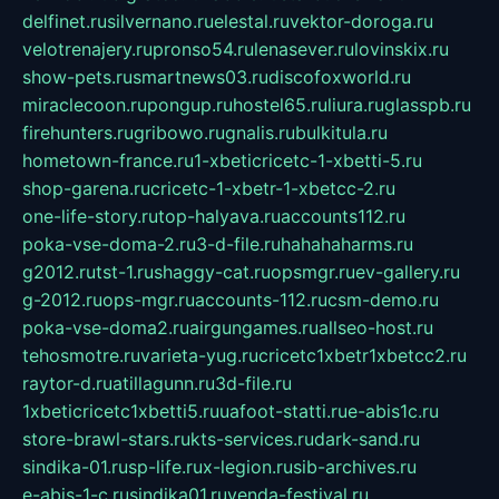
delfinet.ru
silvernano.ru
elestal.ru
vektor-doroga.ru
velotrenajery.ru
pronso54.ru
lenasever.ru
lovinskix.ru
show-pets.ru
smartnews03.ru
discofoxworld.ru
miraclecoon.ru
pongup.ru
hostel65.ru
liura.ru
glasspb.ru
firehunters.ru
gribowo.ru
gnalis.ru
bulkitula.ru
hometown-france.ru
1-xbeticricetc-1-xbetti-5.ru
shop-garena.ru
cricetc-1-xbetr-1-xbetcc-2.ru
one-life-story.ru
top-halyava.ru
accounts112.ru
poka-vse-doma-2.ru
3-d-file.ru
hahahaharms.ru
g2012.ru
tst-1.ru
shaggy-cat.ru
opsmgr.ru
ev-gallery.ru
g-2012.ru
ops-mgr.ru
accounts-112.ru
csm-demo.ru
poka-vse-doma2.ru
airgungames.ru
allseo-host.ru
tehosmotre.ru
varieta-yug.ru
cricetc1xbetr1xbetcc2.ru
raytor-d.ru
atillagunn.ru
3d-file.ru
1xbeticricetc1xbetti5.ru
uafoot-statti.ru
e-abis1c.ru
store-brawl-stars.ru
kts-services.ru
dark-sand.ru
sindika-01.ru
sp-life.ru
x-legion.ru
sib-archives.ru
e-abis-1-c.ru
sindika01.ru
venda-festival.ru