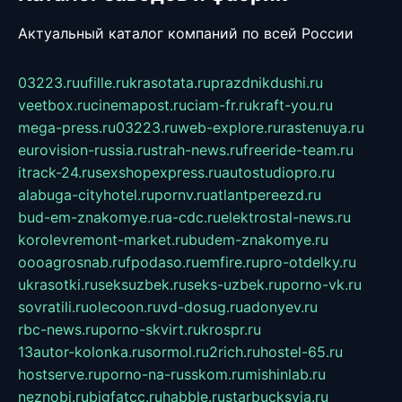
Актуальный каталог компаний по всей России
03223.ru
ufille.ru
krasotata.ru
prazdnikdushi.ru
veetbox.ru
cinemapost.ru
ciam-fr.ru
kraft-you.ru
mega-press.ru
03223.ru
web-explore.ru
rastenuya.ru
eurovision-russia.ru
strah-news.ru
freeride-team.ru
itrack-24.ru
sexshopexpress.ru
autostudiopro.ru
alabuga-cityhotel.ru
pornv.ru
atlantpereezd.ru
bud-em-znakomye.ru
a-cdc.ru
elektrostal-news.ru
korolevremont-market.ru
budem-znakomye.ru
oooagrosnab.ru
fpodaso.ru
emfire.ru
pro-otdelky.ru
ukrasotki.ru
seksuzbek.ru
seks-uzbek.ru
porno-vk.ru
sovratili.ru
olecoon.ru
vd-dosug.ru
adonyev.ru
rbc-news.ru
porno-skvirt.ru
krospr.ru
13autor-kolonka.ru
sormol.ru
2rich.ru
hostel-65.ru
hostserve.ru
porno-na-russkom.ru
mishinlab.ru
neznobi.ru
bigfatcc.ru
habble.ru
starbucksvia.ru