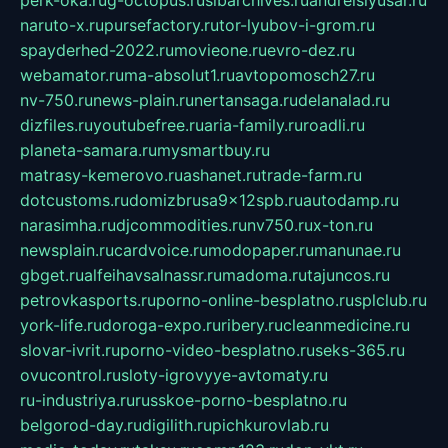
perk-oka.ru
g-octopus.ru
sibarchives.ru
andreislyusar.ru
naruto-x.ru
pursefactory.ru
tor-lyubov-i-grom.ru
spayderhed-2022.ru
movieone.ru
evro-dez.ru
webamator.ru
ma-absolut1.ru
avtopomosch27.ru
nv-750.ru
news-plain.ru
nertansaga.ru
delanalad.ru
dizfiles.ru
youtubefree.ru
aria-family.ru
roadli.ru
planeta-samara.ru
mysmartbuy.ru
matrasy-kemerovo.ru
ashanet.ru
trade-farm.ru
dotcustoms.ru
domizbrusa9x12spb.ru
autodamp.ru
narasimha.ru
djcommodities.ru
nv750.ru
x-ton.ru
newsplain.ru
cardvoice.ru
modopaper.ru
manunae.ru
gbget.ru
alfeihavsalnassr.ru
madoma.ru
tajuncos.ru
petrovkasports.ru
porno-online-besplatno.ru
splclub.ru
york-life.ru
doroga-expo.ru
ribery.ru
cleanmedicine.ru
slovar-ivrit.ru
porno-video-besplatno.ru
seks-365.ru
ovucontrol.ru
sloty-igrovyye-avtomaty.ru
ru-industriya.ru
russkoe-porno-besplatno.ru
belgorod-day.ru
digilith.ru
pichkurovlab.ru