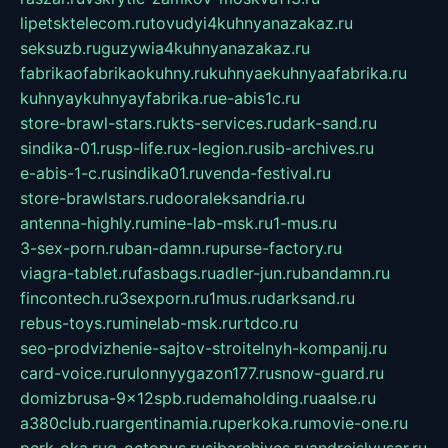
lipetsktelecom.ru
tovudyi4kuhnyanazakaz.ru
seksuzb.ru
guzywia4kuhnyanazakaz.ru
fabrikaofabrikaokuhny.ru
kuhnyaekuhnyaafabrika.ru
kuhnyaykuhnyayfabrika.ru
e-abis1c.ru
store-brawl-stars.ru
kts-services.ru
dark-sand.ru
sindika-01.ru
sp-life.ru
x-legion.ru
sib-archives.ru
e-abis-1-c.ru
sindika01.ru
venda-festival.ru
store-brawlstars.ru
dooraleksandria.ru
antenna-highly.ru
mine-lab-msk.ru
1-mus.ru
3-sex-porn.ru
ban-damn.ru
purse-factory.ru
viagra-tablet.ru
fasbags.ru
adler-jun.ru
bandamn.ru
fincontech.ru
3sexporn.ru
1mus.ru
darksand.ru
rebus-toys.ru
minelab-msk.ru
rtdco.ru
seo-prodvizhenie-sajtov-stroitelnyh-kompanij.ru
card-voice.ru
rulonnyygazon177.ru
snow-guard.ru
domizbrusa-9x12spb.ru
demaholding.ru
aalse.ru
a380club.ru
argentinamia.ru
perkoka.ru
movie-one.ru