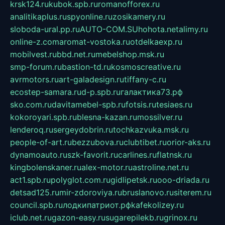
krsk124.ru
kubok.spb.ru
romanofforex.ru
analitikaplus.ru
spyonline.ru
zosikamery.ru
sloboda-ural.pp.ru
AUTO-COM.SU
hohota.net
alimy.ru
online-z.com
aromat-vostoka.ru
otdelkaexp.ru
mobilvest.ru
bbd.net.ru
mebelshop.msk.ru
smp-forum.ru
bastion-td.ru
kosmoscreative.ru
avrmotors.ru
art-galadesign.ru
tiffany-c.ru
ecostep-samara.ru
d-p.spb.ru
галактика73.рф
sko.com.ru
davitamebel-spb.ru
fotsis.ru
tesiaes.ru
kokoroyari.spb.ru
blesna-kazan.ru
mossilver.ru
lenderoq.ru
sergeydobrin.ru
tochkazvuka.msk.ru
people-of-art.ru
bezzubova.ru
clubtibet.ru
orior-aks.ru
dynamoauto.ru
szk-favorit.ru
carlines.ru
flatnsk.ru
kingbolenskaner.ru
alex-motor.ru
astroline.net.ru
act1.spb.ru
polyglot.com.ru
gidlipetsk.ru
ooo-driada.ru
detsad125.ru
mir-zdoroviya.ru
bruslanovo.ru
siterem.ru
council.spb.ru
лодкипатриот.рф
kafekolizey.ru
iclub.net.ru
gazon-easy.ru
sugarepilekb.ru
grinox.ru