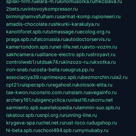
spiski-firm.ru
elara-m.ru
kinomusorka.ru
mkcslava.ru
2bets.ru
vintovoykompressor.ru
birminghamvsfulham.ru
sarmat-komp.ru
pioneeri.ru
amadis-chocolate.ru
shkurki-karakulya.ru
kanotiforet.spb.ru
tutmassage.ru
ecolog.org.ru
praga.spb.ru
falcorussia.ru
autodoctorservis.ru
kamertondom.spb.ru
net-life.net.ru
avto-vozim.ru
sakhcamera.ru
alliance-electro.spb.ru
stroyavt.ru
controlweb1.ru
tdsak74.ru
kinzozo-ru.ru
kvotka.ru
iron-snab.ru
costa-bella.ru
eugrus.pp.ru
associaciya39.ru
primexpo.spb.ru
bezmorchin.ru
ia2.ru
cpt21.ru
ispecspb.ru
regahost.ru
kolosok-elita.ru
tae-kwon.ru
consrio.com.ru
insiam.ru
avegainfo.ru
archery161.ru
bigencyclica.ru
vlast16.ru
korru.net
sarmiento.spb.su
extelopedia.ru
lammin-suo.spb.ru
iskatour.spb.ru
snpi.org.ru
running-line.ru
krygeva-spa.ru
chel.net.ru
rust-loco.ru
dugshop.ru
hl-beta.spb.ru
school494.spb.ru
mymubaby.ru