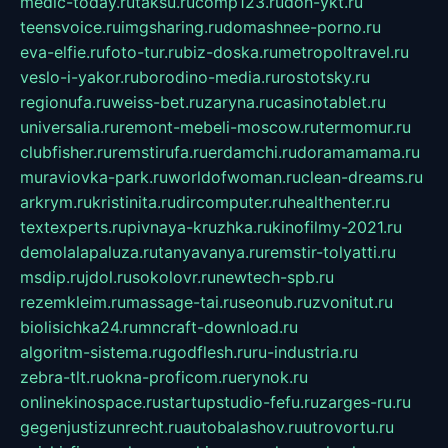
medic-today.ru
taksu.ru
comp123.ru
don-ykt.ru
teensvoice.ru
imgsharing.ru
domashnee-porno.ru
eva-elfie.ru
foto-tur.ru
biz-doska.ru
metropoltravel.ru
veslo-i-yakor.ru
borodino-media.ru
rostotsky.ru
regionufa.ru
weiss-bet.ru
zaryna.ru
casinotablet.ru
universalia.ru
remont-mebeli-moscow.ru
termomur.ru
clubfisher.ru
remstirufa.ru
erdamchi.ru
doramamama.ru
muraviovka-park.ru
worldofwoman.ru
clean-dreams.ru
arkrym.ru
kristinita.ru
dircomputer.ru
healthenter.ru
textexperts.ru
pivnaya-kruzhka.ru
kinofilmy-2021.ru
demolalapaluza.ru
tanyavanya.ru
remstir-tolyatti.ru
msdip.ru
jdol.ru
sokolovr.ru
newtech-spb.ru
rezemkleim.ru
massage-tai.ru
seonub.ru
zvonitut.ru
biolisichka24.ru
mncraft-download.ru
algoritm-sistema.ru
godflesh.ru
ru-industria.ru
zebra-tlt.ru
okna-proficom.ru
erynok.ru
onlinekinospace.ru
startupstudio-fefu.ru
zarges-ru.ru
gegenjustizunrecht.ru
autobalashov.ru
utrovortu.ru