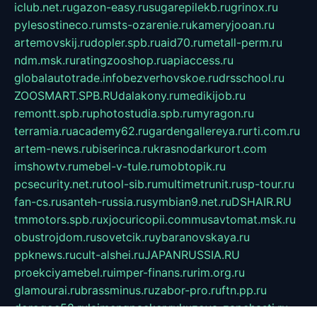
iclub.net.ru
gazon-easy.ru
sugarepilekb.ru
grinox.ru
pylesostineco.ru
msts-ozarenie.ru
kameryjooan.ru
artemovskij.ru
dopler.spb.ru
aid70.ru
metall-perm.ru
ndm.msk.ru
ratingzooshop.ru
apiaccess.ru
globalautotrade.info
bezverhovskoe.ru
drsschool.ru
ZOOSMART.SPB.RU
dalakony.ru
medikijob.ru
remontt.spb.ru
photostudia.spb.ru
myragon.ru
terramia.ru
academy62.ru
gardengallereya.ru
rti.com.ru
artem-news.ru
biserinca.ru
krasnodarkurort.com
imshowtv.ru
mebel-v-tule.ru
mobtopik.ru
pcsecurity.net.ru
tool-sib.ru
multimetrunit.ru
sp-tour.ru
fan-cs.ru
santeh-russia.ru
symbian9.net.ru
DSHAIR.RU
tmmotors.spb.ru
xjocuricopii.com
musavtomat.msk.ru
obustrojdom.ru
sovetcik.ru
ybaranovskaya.ru
ppknews.ru
cult-alshei.ru
JAPANRUSSIA.RU
proekciyamebel.ru
imper-finans.ru
rim.org.ru
glamourai.ru
brassminus.ru
zabor-pro.ru
ftn.pp.ru
dorogoe58.ru
laimengpacker.ru
kuzova-zapchasti.ru