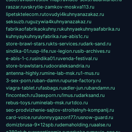
raszar.ru
vskrytie-zamkov-moskva113.ru
lipetsktelecom.ru
tovudyi4kuhnyanazakaz.ru
seksuzb.ru
guzywia4kuhnyanazakaz.ru
fabrikaofabrikaokuhny.ru
kuhnyaekuhnyaafabrika.ru
kuhnyaykuhnyayfabrika.ru
e-abis1c.ru
store-brawl-stars.ru
kts-services.ru
dark-sand.ru
sindika-01.ru
sp-life.ru
x-legion.ru
sib-archives.ru
e-abis-1-c.ru
sindika01.ru
venda-festival.ru
store-brawlstars.ru
dooraleksandria.ru
antenna-highly.ru
mine-lab-msk.ru
1-mus.ru
3-sex-porn.ru
ban-damn.ru
purse-factory.ru
viagra-tablet.ru
fasbags.ru
adler-jun.ru
bandamn.ru
fincontech.ru
3sexporn.ru
1mus.ru
darksand.ru
rebus-toys.ru
minelab-msk.ru
rtdco.ru
seo-prodvizhenie-sajtov-stroitelnyh-kompanij.ru
card-voice.ru
rulonnyygazon177.ru
snow-guard.ru
domizbrusa-9x12spb.ru
demaholding.ru
aalse.ru