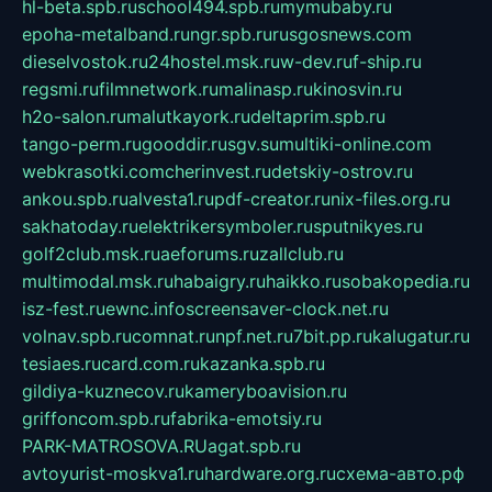
hl-beta.spb.ru
school494.spb.ru
mymubaby.ru
epoha-metalband.ru
ngr.spb.ru
rusgosnews.com
dieselvostok.ru
24hostel.msk.ru
w-dev.ru
f-ship.ru
regsmi.ru
filmnetwork.ru
malinasp.ru
kinosvin.ru
h2o-salon.ru
malutkayork.ru
deltaprim.spb.ru
tango-perm.ru
gooddir.ru
sgv.su
multiki-online.com
webkrasotki.com
cherinvest.ru
detskiy-ostrov.ru
ankou.spb.ru
alvesta1.ru
pdf-creator.ru
nix-files.org.ru
sakhatoday.ru
elektrikersymboler.ru
sputnikyes.ru
golf2club.msk.ru
aeforums.ru
zallclub.ru
multimodal.msk.ru
habaigry.ru
haikko.ru
sobakopedia.ru
isz-fest.ru
ewnc.info
screensaver-clock.net.ru
volnav.spb.ru
comnat.ru
npf.net.ru
7bit.pp.ru
kalugatur.ru
tesiaes.ru
card.com.ru
kazanka.spb.ru
gildiya-kuznecov.ru
kameryboavision.ru
griffoncom.spb.ru
fabrika-emotsiy.ru
PARK-MATROSOVA.RU
agat.spb.ru
avtoyurist-moskva1.ru
hardware.org.ru
схема-авто.рф