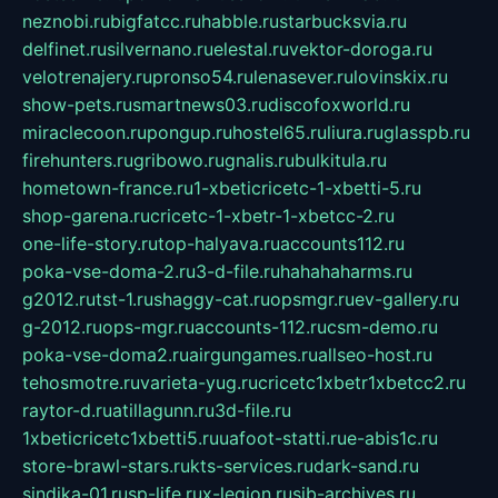
neznobi.ru
bigfatcc.ru
habble.ru
starbucksvia.ru
delfinet.ru
silvernano.ru
elestal.ru
vektor-doroga.ru
velotrenajery.ru
pronso54.ru
lenasever.ru
lovinskix.ru
show-pets.ru
smartnews03.ru
discofoxworld.ru
miraclecoon.ru
pongup.ru
hostel65.ru
liura.ru
glasspb.ru
firehunters.ru
gribowo.ru
gnalis.ru
bulkitula.ru
hometown-france.ru
1-xbeticricetc-1-xbetti-5.ru
shop-garena.ru
cricetc-1-xbetr-1-xbetcc-2.ru
one-life-story.ru
top-halyava.ru
accounts112.ru
poka-vse-doma-2.ru
3-d-file.ru
hahahaharms.ru
g2012.ru
tst-1.ru
shaggy-cat.ru
opsmgr.ru
ev-gallery.ru
g-2012.ru
ops-mgr.ru
accounts-112.ru
csm-demo.ru
poka-vse-doma2.ru
airgungames.ru
allseo-host.ru
tehosmotre.ru
varieta-yug.ru
cricetc1xbetr1xbetcc2.ru
raytor-d.ru
atillagunn.ru
3d-file.ru
1xbeticricetc1xbetti5.ru
uafoot-statti.ru
e-abis1c.ru
store-brawl-stars.ru
kts-services.ru
dark-sand.ru
sindika-01.ru
sp-life.ru
x-legion.ru
sib-archives.ru