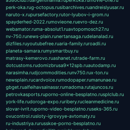
a380club.ru
argentinamia.ru
perkoka.ru
movie-one.ru
perk-oka.ru
g-octopus.ru
sibarchives.ru
andreislyusar.ru
naruto-x.ru
pursefactory.ru
tor-lyubov-i-grom.ru
spayderhed-2022.ru
movieone.ru
evro-dez.ru
webamator.ru
ma-absolut1.ru
avtopomosch27.ru
nv-750.ru
news-plain.ru
nertansaga.ru
delanalad.ru
dizfiles.ru
youtubefree.ru
aria-family.ru
roadli.ru
planeta-samara.ru
mysmartbuy.ru
matrasy-kemerovo.ru
ashanet.ru
trade-farm.ru
dotcustoms.ru
domizbrusa9x12spb.ru
autodamp.ru
narasimha.ru
djcommodities.ru
nv750.ru
x-ton.ru
newsplain.ru
cardvoice.ru
modopaper.ru
manunae.ru
gbget.ru
alfeihavsalnassr.ru
madoma.ru
tajuncos.ru
petrovkasports.ru
porno-online-besplatno.ru
splclub.ru
york-life.ru
doroga-expo.ru
ribery.ru
cleanmedicine.ru
slovar-ivrit.ru
porno-video-besplatno.ru
seks-365.ru
ovucontrol.ru
sloty-igrovyye-avtomaty.ru
ru-industriya.ru
russkoe-porno-besplatno.ru