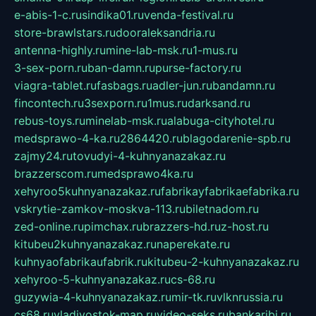
e-abis-1-c.ru
sindika01.ru
venda-festival.ru
store-brawlstars.ru
dooraleksandria.ru
antenna-highly.ru
mine-lab-msk.ru
1-mus.ru
3-sex-porn.ru
ban-damn.ru
purse-factory.ru
viagra-tablet.ru
fasbags.ru
adler-jun.ru
bandamn.ru
fincontech.ru
3sexporn.ru
1mus.ru
darksand.ru
rebus-toys.ru
minelab-msk.ru
alabuga-cityhotel.ru
medsprawo-4-ka.ru
2864420.ru
blagodarenie-spb.ru
zajmy24.ru
tovudyi-4-kuhnyanazakaz.ru
brazzerscom.ru
medsprawo4ka.ru
xehyroo5kuhnyanazakaz.ru
fabrikayfabrikaefabrika.ru
vskrytie-zamkov-moskva-113.ru
biletnadom.ru
zed-online.ru
pimchax.ru
brazzers-hd.ru
z-host.ru
kitubeu2kuhnyanazakaz.ru
naperekate.ru
kuhnyaofabrikaufabrik.ru
kitubeu-2-kuhnyanazakaz.ru
xehyroo-5-kuhnyanazakaz.ru
cs-68.ru
guzywia-4-kuhnyanazakaz.ru
mir-tk.ru
vlknrussia.ru
cs68.ru
vladivostok-map.ru
video-seks.ru
bankaribi.ru