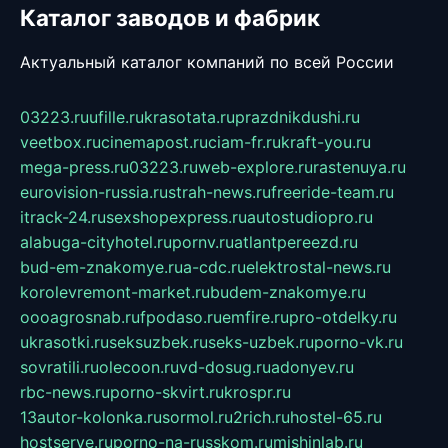
Каталог заводов и фабрик
Актуальный каталог компаний по всей России
03223.ru
ufille.ru
krasotata.ru
prazdnikdushi.ru
veetbox.ru
cinemapost.ru
ciam-fr.ru
kraft-you.ru
mega-press.ru
03223.ru
web-explore.ru
rastenuya.ru
eurovision-russia.ru
strah-news.ru
freeride-team.ru
itrack-24.ru
sexshopexpress.ru
autostudiopro.ru
alabuga-cityhotel.ru
pornv.ru
atlantpereezd.ru
bud-em-znakomye.ru
a-cdc.ru
elektrostal-news.ru
korolevremont-market.ru
budem-znakomye.ru
oooagrosnab.ru
fpodaso.ru
emfire.ru
pro-otdelky.ru
ukrasotki.ru
seksuzbek.ru
seks-uzbek.ru
porno-vk.ru
sovratili.ru
olecoon.ru
vd-dosug.ru
adonyev.ru
rbc-news.ru
porno-skvirt.ru
krospr.ru
13autor-kolonka.ru
sormol.ru
2rich.ru
hostel-65.ru
hostserve.ru
porno-na-russkom.ru
mishinlab.ru