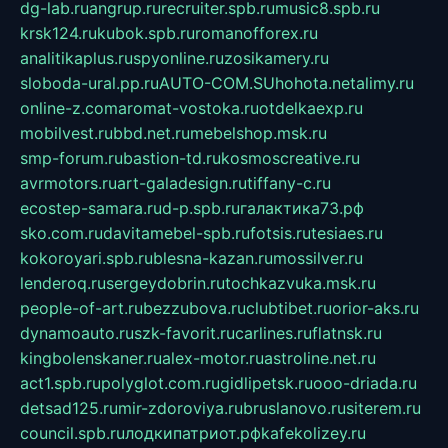
dg-lab.ru
angrup.ru
recruiter.spb.ru
music8.spb.ru
krsk124.ru
kubok.spb.ru
romanofforex.ru
analitikaplus.ru
spyonline.ru
zosikamery.ru
sloboda-ural.pp.ru
AUTO-COM.SU
hohota.net
alimy.ru
online-z.com
aromat-vostoka.ru
otdelkaexp.ru
mobilvest.ru
bbd.net.ru
mebelshop.msk.ru
smp-forum.ru
bastion-td.ru
kosmoscreative.ru
avrmotors.ru
art-galadesign.ru
tiffany-c.ru
ecostep-samara.ru
d-p.spb.ru
галактика73.рф
sko.com.ru
davitamebel-spb.ru
fotsis.ru
tesiaes.ru
kokoroyari.spb.ru
blesna-kazan.ru
mossilver.ru
lenderoq.ru
sergeydobrin.ru
tochkazvuka.msk.ru
people-of-art.ru
bezzubova.ru
clubtibet.ru
orior-aks.ru
dynamoauto.ru
szk-favorit.ru
carlines.ru
flatnsk.ru
kingbolenskaner.ru
alex-motor.ru
astroline.net.ru
act1.spb.ru
polyglot.com.ru
gidlipetsk.ru
ooo-driada.ru
detsad125.ru
mir-zdoroviya.ru
bruslanovo.ru
siterem.ru
council.spb.ru
лодкипатриот.рф
kafekolizey.ru