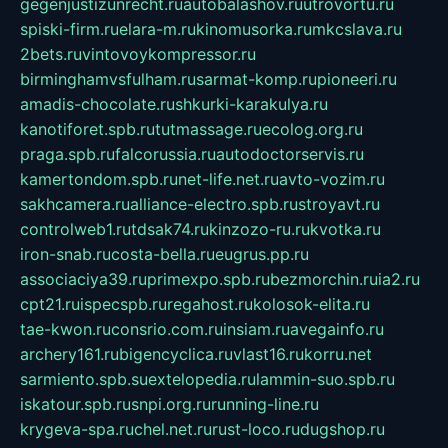
gegenjustizunrecht.ru
autobalashov.ru
utrovortu.ru
spiski-firm.ru
elara-m.ru
kinomusorka.ru
mkcslava.ru
2bets.ru
vintovoykompressor.ru
birminghamvsfulham.ru
sarmat-komp.ru
pioneeri.ru
amadis-chocolate.ru
shkurki-karakulya.ru
kanotiforet.spb.ru
tutmassage.ru
ecolog.org.ru
praga.spb.ru
falcorussia.ru
autodoctorservis.ru
kamertondom.spb.ru
net-life.net.ru
avto-vozim.ru
sakhcamera.ru
alliance-electro.spb.ru
stroyavt.ru
controlweb1.ru
tdsak74.ru
kinzozo-ru.ru
kvotka.ru
iron-snab.ru
costa-bella.ru
eugrus.pp.ru
associaciya39.ru
primexpo.spb.ru
bezmorchin.ru
ia2.ru
cpt21.ru
ispecspb.ru
regahost.ru
kolosok-elita.ru
tae-kwon.ru
consrio.com.ru
insiam.ru
avegainfo.ru
archery161.ru
bigencyclica.ru
vlast16.ru
korru.net
sarmiento.spb.su
extelopedia.ru
lammin-suo.spb.ru
iskatour.spb.ru
snpi.org.ru
running-line.ru
krygeva-spa.ru
chel.net.ru
rust-loco.ru
dugshop.ru