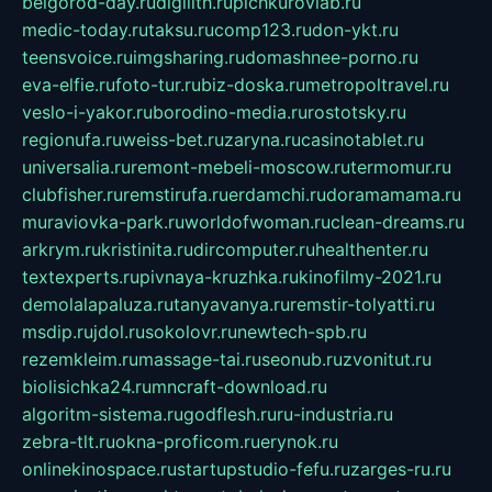
belgorod-day.ru
digilith.ru
pichkurovlab.ru
medic-today.ru
taksu.ru
comp123.ru
don-ykt.ru
teensvoice.ru
imgsharing.ru
domashnee-porno.ru
eva-elfie.ru
foto-tur.ru
biz-doska.ru
metropoltravel.ru
veslo-i-yakor.ru
borodino-media.ru
rostotsky.ru
regionufa.ru
weiss-bet.ru
zaryna.ru
casinotablet.ru
universalia.ru
remont-mebeli-moscow.ru
termomur.ru
clubfisher.ru
remstirufa.ru
erdamchi.ru
doramamama.ru
muraviovka-park.ru
worldofwoman.ru
clean-dreams.ru
arkrym.ru
kristinita.ru
dircomputer.ru
healthenter.ru
textexperts.ru
pivnaya-kruzhka.ru
kinofilmy-2021.ru
demolalapaluza.ru
tanyavanya.ru
remstir-tolyatti.ru
msdip.ru
jdol.ru
sokolovr.ru
newtech-spb.ru
rezemkleim.ru
massage-tai.ru
seonub.ru
zvonitut.ru
biolisichka24.ru
mncraft-download.ru
algoritm-sistema.ru
godflesh.ru
ru-industria.ru
zebra-tlt.ru
okna-proficom.ru
erynok.ru
onlinekinospace.ru
startupstudio-fefu.ru
zarges-ru.ru