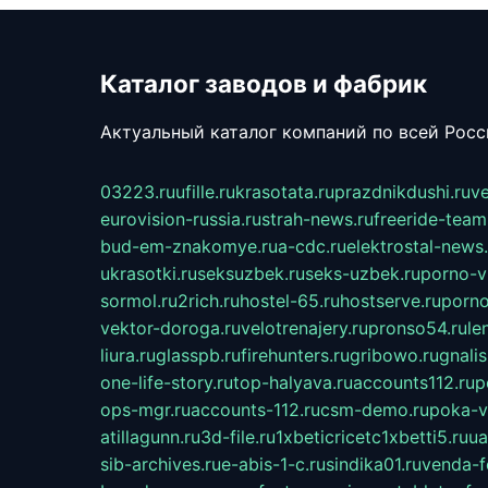
Каталог заводов и фабрик
Актуальный каталог компаний по всей Рос
03223.ru
ufille.ru
krasotata.ru
prazdnikdushi.ru
v
eurovision-russia.ru
strah-news.ru
freeride-team
bud-em-znakomye.ru
a-cdc.ru
elektrostal-news.
ukrasotki.ru
seksuzbek.ru
seks-uzbek.ru
porno-v
sormol.ru
2rich.ru
hostel-65.ru
hostserve.ru
porno
vektor-doroga.ru
velotrenajery.ru
pronso54.ru
le
liura.ru
glasspb.ru
firehunters.ru
gribowo.ru
gnalis
one-life-story.ru
top-halyava.ru
accounts112.ru
p
ops-mgr.ru
accounts-112.ru
csm-demo.ru
poka-v
atillagunn.ru
3d-file.ru
1xbeticricetc1xbetti5.ru
ua
sib-archives.ru
e-abis-1-c.ru
sindika01.ru
venda-fe