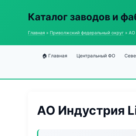
Каталог заводов и ф
Главная
»
Приволжский федеральный округ
» АО 
🏠 Главная
Центральный ФО
Севе
АО Индустрия L