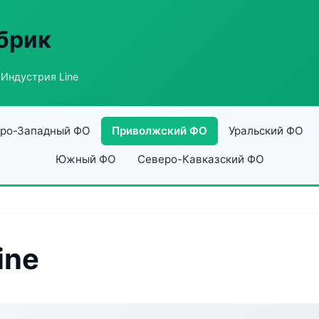
абрик
Индустрия Line
ро-Западный ФО
Приволжский ФО
Уральский ФО
Южный ФО
Северо-Кавказский ФО
ine