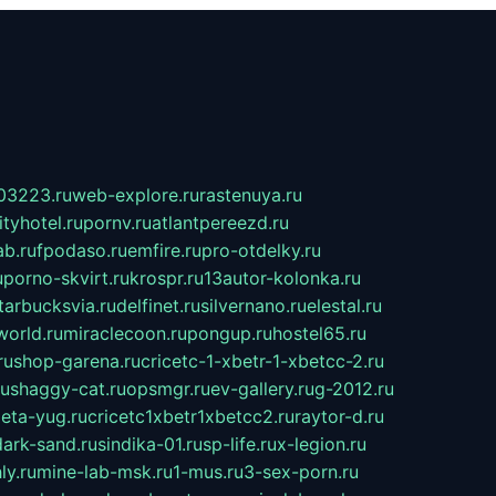
03223.ru
web-explore.ru
rastenuya.ru
tyhotel.ru
pornv.ru
atlantpereezd.ru
b.ru
fpodaso.ru
emfire.ru
pro-otdelky.ru
u
porno-skvirt.ru
krospr.ru
13autor-kolonka.ru
tarbucksvia.ru
delfinet.ru
silvernano.ru
elestal.ru
world.ru
miraclecoon.ru
pongup.ru
hostel65.ru
ru
shop-garena.ru
cricetc-1-xbetr-1-xbetcc-2.ru
ru
shaggy-cat.ru
opsmgr.ru
ev-gallery.ru
g-2012.ru
ieta-yug.ru
cricetc1xbetr1xbetcc2.ru
raytor-d.ru
dark-sand.ru
sindika-01.ru
sp-life.ru
x-legion.ru
ly.ru
mine-lab-msk.ru
1-mus.ru
3-sex-porn.ru