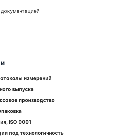
е документацией
ми
ротоколы измерений
ного выпуска
ассовое производство
упаковка
ия, ISO 9001
ции под технологичность