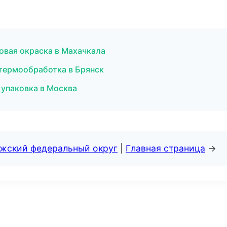
вая окраска в Махачкала
 термообработка в Брянск
упаковка в Москва
лжский федеральный округ
|
Главная страница
→