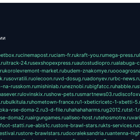
сии
eetbox.ru
cinemapost.ru
ciam-fr.ru
kraft-you.ru
mega-press.ru
.ru
itrack-24.ru
sexshopexpress.ru
autostudiopro.ru
alabuga-ci
ru
korolevremont-market.ru
budem-znakomye.ru
oooagrosna
k.ru
sovratili.ru
olecoon.ru
vd-dosug.ru
adonyev.ru
rbc-news.r
-na-russkom.ru
mishinlab.ru
neznobi.ru
bigfatcc.ru
habble.ru
s
nasever.ru
lovinskix.ru
show-pets.ru
smartnews03.ru
discofox
.ru
bulkitula.ru
hometown-france.ru
1-xbeticricetc-1-xbetti-5.
oka-vse-doma-2.ru
3-d-file.ru
hahahaharms.ru
g2012.ru
tst-1.
se-doma2.ru
airgungames.ru
allseo-host.ru
tehosmotre.ru
var
foot-statti.ru
e-abis1c.ru
store-brawl-stars.ru
kts-services.ru
stival.ru
store-brawlstars.ru
dooraleksandria.ru
antenna-high