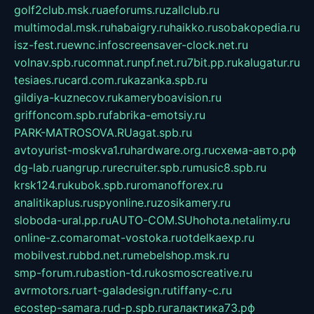
golf2club.msk.ru
aeforums.ru
zallclub.ru
multimodal.msk.ru
habaigry.ru
haikko.ru
sobakopedia.ru
isz-fest.ru
ewnc.info
screensaver-clock.net.ru
volnav.spb.ru
comnat.ru
npf.net.ru
7bit.pp.ru
kalugatur.ru
tesiaes.ru
card.com.ru
kazanka.spb.ru
gildiya-kuznecov.ru
kameryboavision.ru
griffoncom.spb.ru
fabrika-emotsiy.ru
PARK-MATROSOVA.RU
agat.spb.ru
avtoyurist-moskva1.ru
hardware.org.ru
схема-авто.рф
dg-lab.ru
angrup.ru
recruiter.spb.ru
music8.spb.ru
krsk124.ru
kubok.spb.ru
romanofforex.ru
analitikaplus.ru
spyonline.ru
zosikamery.ru
sloboda-ural.pp.ru
AUTO-COM.SU
hohota.net
alimy.ru
online-z.com
aromat-vostoka.ru
otdelkaexp.ru
mobilvest.ru
bbd.net.ru
mebelshop.msk.ru
smp-forum.ru
bastion-td.ru
kosmoscreative.ru
avrmotors.ru
art-galadesign.ru
tiffany-c.ru
ecostep-samara.ru
d-p.spb.ru
галактика73.рф