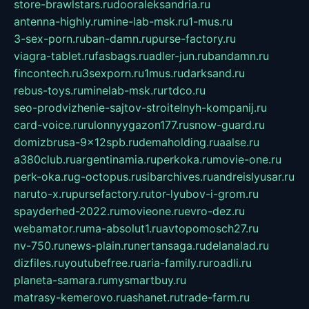
store-brawlstars.ru
dooraleksandria.ru
antenna-highly.ru
mine-lab-msk.ru
1-mus.ru
3-sex-porn.ru
ban-damn.ru
purse-factory.ru
viagra-tablet.ru
fasbags.ru
adler-jun.ru
bandamn.ru
fincontech.ru
3sexporn.ru
1mus.ru
darksand.ru
rebus-toys.ru
minelab-msk.ru
rtdco.ru
seo-prodvizhenie-sajtov-stroitelnyh-kompanij.ru
card-voice.ru
rulonnyygazon177.ru
snow-guard.ru
domizbrusa-9x12spb.ru
demaholding.ru
aalse.ru
a380club.ru
argentinamia.ru
perkoka.ru
movie-one.ru
perk-oka.ru
g-octopus.ru
sibarchives.ru
andreislyusar.ru
naruto-x.ru
pursefactory.ru
tor-lyubov-i-grom.ru
spayderhed-2022.ru
movieone.ru
evro-dez.ru
webamator.ru
ma-absolut1.ru
avtopomosch27.ru
nv-750.ru
news-plain.ru
nertansaga.ru
delanalad.ru
dizfiles.ru
youtubefree.ru
aria-family.ru
roadli.ru
planeta-samara.ru
mysmartbuy.ru
matrasy-kemerovo.ru
ashanet.ru
trade-farm.ru