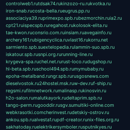
controlweb1.ru
tdsak74.ru
kinzozo-ru.ru
kvotka.ru
iron-snab.ru
costa-bella.ru
eugrus.pp.ru
associaciya39.ru
primexpo.spb.ru
bezmorchin.ru
ia2.ru
cpt21.ru
ispecspb.ru
regahost.ru
kolosok-elita.ru
tae-kwon.ru
consrio.com.ru
insiam.ru
avegainfo.ru
archery161.ru
bigencyclica.ru
vlast16.ru
korru.net
sarmiento.spb.su
extelopedia.ru
lammin-suo.spb.ru
iskatour.spb.ru
snpi.org.ru
running-line.ru
krygeva-spa.ru
chel.net.ru
rust-loco.ru
dugshop.ru
hl-beta.spb.ru
school494.spb.ru
mymubaby.ru
epoha-metalband.ru
ngr.spb.ru
rusgosnews.com
dieselvostok.ru
24hostel.msk.ru
w-dev.ru
f-ship.ru
regsmi.ru
filmnetwork.ru
malinasp.ru
kinosvin.ru
h2o-salon.ru
malutkayork.ru
deltaprim.spb.ru
tango-perm.ru
gooddir.ru
sgv.su
multiki-online.com
webkrasotki.com
cherinvest.ru
detskiy-ostrov.ru
ankou.spb.ru
alvesta1.ru
pdf-creator.ru
nix-files.org.ru
sakhatoday.ru
elektrikersymboler.ru
sputnikyes.ru