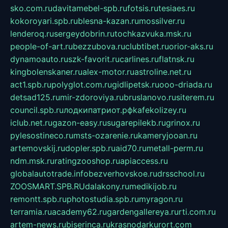
sko.com.ru
davitamebel-spb.ru
fotsis.ru
tesiaes.ru
kokoroyari.spb.ru
blesna-kazan.ru
mossilver.ru
lenderoq.ru
sergeydobrin.ru
tochkazvuka.msk.ru
people-of-art.ru
bezzubova.ru
clubtibet.ru
orior-aks.ru
dynamoauto.ru
szk-favorit.ru
carlines.ru
flatnsk.ru
kingbolenskaner.ru
alex-motor.ru
astroline.net.ru
act1.spb.ru
polyglot.com.ru
gidlipetsk.ru
ooo-driada.ru
detsad125.ru
mir-zdoroviya.ru
bruslanovo.ru
siterem.ru
council.spb.ru
лодкипатриот.рф
kafekolizey.ru
iclub.net.ru
gazon-easy.ru
sugarepilekb.ru
grinox.ru
pylesostineco.ru
msts-ozarenie.ru
kameryjooan.ru
artemovskij.ru
dopler.spb.ru
aid70.ru
metall-perm.ru
ndm.msk.ru
ratingzooshop.ru
apiaccess.ru
globalautotrade.info
bezverhovskoe.ru
drsschool.ru
ZOOSMART.SPB.RU
dalakony.ru
medikijob.ru
remontt.spb.ru
photostudia.spb.ru
myragon.ru
terramia.ru
academy62.ru
gardengallereya.ru
rti.com.ru
artem-news.ru
biserinca.ru
krasnodarkurort.com