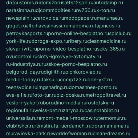
dotcustoms.ru
domizbrusa9x12spb.ru
autodamp.ru
narasimha.ru
djcommodities.ru
nv750.ru
x-ton.ru
newsplain.ru
cardvoice.ru
modopaper.ru
manunae.ru
gbget.ru
alfeihavsalnassr.ru
madoma.ru
tajuncos.ru
petrovkasports.ru
porno-online-besplatno.ru
splclub.ru
york-life.ru
doroga-expo.ru
ribery.ru
cleanmedicine.ru
slovar-ivrit.ru
porno-video-besplatno.ru
seks-365.ru
ovucontrol.ru
sloty-igrovyye-avtomaty.ru
ru-industriya.ru
russkoe-porno-besplatno.ru
belgorod-day.ru
digilith.ru
pichkurovlab.ru
medic-today.ru
taksu.ru
comp123.ru
don-ykt.ru
teensvoice.ru
imgsharing.ru
domashnee-porno.ru
eva-elfie.ru
foto-tur.ru
biz-doska.ru
metropoltravel.ru
veslo-i-yakor.ru
borodino-media.ru
rostotsky.ru
regionufa.ru
weiss-bet.ru
zaryna.ru
casinotablet.ru
universalia.ru
remont-mebeli-moscow.ru
termomur.ru
clubfisher.ru
remstirufa.ru
erdamchi.ru
doramamama.ru
muraviovka-park.ru
worldofwoman.ru
clean-dreams.ru