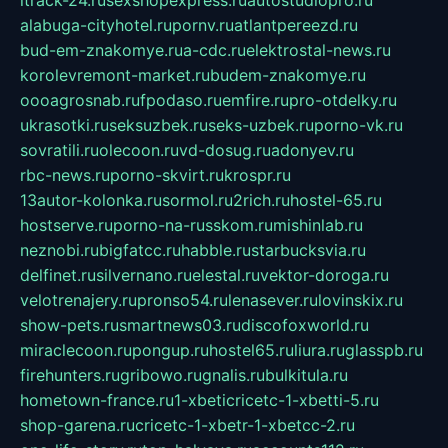
alabuga-cityhotel.ru
pornv.ru
atlantpereezd.ru
bud-em-znakomye.ru
a-cdc.ru
elektrostal-news.ru
korolevremont-market.ru
budem-znakomye.ru
oooagrosnab.ru
fpodaso.ru
emfire.ru
pro-otdelky.ru
ukrasotki.ru
seksuzbek.ru
seks-uzbek.ru
porno-vk.ru
sovratili.ru
olecoon.ru
vd-dosug.ru
adonyev.ru
rbc-news.ru
porno-skvirt.ru
krospr.ru
13autor-kolonka.ru
sormol.ru
2rich.ru
hostel-65.ru
hostserve.ru
porno-na-russkom.ru
mishinlab.ru
neznobi.ru
bigfatcc.ru
habble.ru
starbucksvia.ru
delfinet.ru
silvernano.ru
elestal.ru
vektor-doroga.ru
velotrenajery.ru
pronso54.ru
lenasever.ru
lovinskix.ru
show-pets.ru
smartnews03.ru
discofoxworld.ru
miraclecoon.ru
pongup.ru
hostel65.ru
liura.ru
glasspb.ru
firehunters.ru
gribowo.ru
gnalis.ru
bulkitula.ru
hometown-france.ru
1-xbeticricetc-1-xbetti-5.ru
shop-garena.ru
cricetc-1-xbetr-1-xbetcc-2.ru