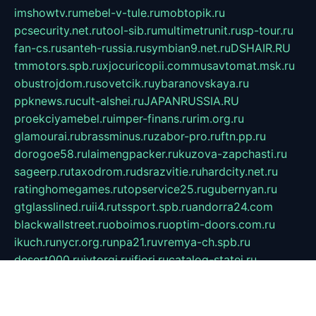
imshowtv.ru
mebel-v-tule.ru
mobtopik.ru
pcsecurity.net.ru
tool-sib.ru
multimetrunit.ru
sp-tour.ru
fan-cs.ru
santeh-russia.ru
symbian9.net.ru
DSHAIR.RU
tmmotors.spb.ru
xjocuricopii.com
musavtomat.msk.ru
obustrojdom.ru
sovetcik.ru
ybaranovskaya.ru
ppknews.ru
cult-alshei.ru
JAPANRUSSIA.RU
proekciyamebel.ru
imper-finans.ru
rim.org.ru
glamourai.ru
brassminus.ru
zabor-pro.ru
ftn.pp.ru
dorogoe58.ru
laimengpacker.ru
kuzova-zapchasti.ru
sageerp.ru
taxodrom.ru
dsrazvitie.ru
hardcity.net.ru
ratinghomegames.ru
topservice25.ru
gubernyan.ru
gtglasslined.ru
ii4.ru
tssport.spb.ru
andorra24.com
blackwallstreet.ru
oboimos.ru
optim-doors.com.ru
ikuch.ru
nycr.org.ru
npa21.ru
vremya-ch.spb.ru
desert000.ru
ivtorgi.ru
ifiori.ru
catalog-statei.ru
dcv.org.ru
spetsmaster174.ru
ipkameryhiseeu.ru
dum26.ru
ruspol.spb.ru
fr-opendp.ru
kam-solnyshko.ru
cheyenne-arapaho.ru
sevzapmetal.spb.ru