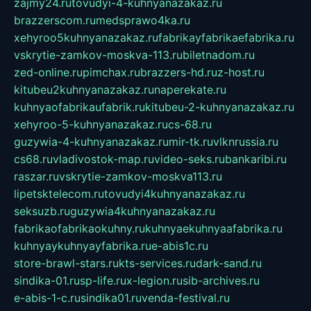
zajmy24.ru
tovudyi-4-kuhnyanazakaz.ru
brazzerscom.ru
medsprawo4ka.ru
xehyroo5kuhnyanazakaz.ru
fabrikayfabrikaefabrika.ru
vskrytie-zamkov-moskva-113.ru
biletnadom.ru
zed-online.ru
pimchax.ru
brazzers-hd.ru
z-host.ru
kitubeu2kuhnyanazakaz.ru
naperekate.ru
kuhnyaofabrikaufabrik.ru
kitubeu-2-kuhnyanazakaz.ru
xehyroo-5-kuhnyanazakaz.ru
cs-68.ru
guzywia-4-kuhnyanazakaz.ru
mir-tk.ru
vlknrussia.ru
cs68.ru
vladivostok-map.ru
video-seks.ru
bankaribi.ru
raszar.ru
vskrytie-zamkov-moskva113.ru
lipetsktelecom.ru
tovudyi4kuhnyanazakaz.ru
seksuzb.ru
guzywia4kuhnyanazakaz.ru
fabrikaofabrikaokuhny.ru
kuhnyaekuhnyaafabrika.ru
kuhnyaykuhnyayfabrika.ru
e-abis1c.ru
store-brawl-stars.ru
kts-services.ru
dark-sand.ru
sindika-01.ru
sp-life.ru
x-legion.ru
sib-archives.ru
e-abis-1-c.ru
sindika01.ru
venda-festival.ru