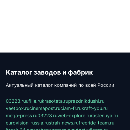
Каталог заводов и фабрик
Актуальный каталог компаний по всей России
03223.ru
ufille.ru
krasotata.ru
prazdnikdushi.ru
veetbox.ru
cinemapost.ru
ciam-fr.ru
kraft-you.ru
mega-press.ru
03223.ru
web-explore.ru
rastenuya.ru
eurovision-russia.ru
strah-news.ru
freeride-team.ru
itrack-24.ru
sexshopexpress.ru
autostudiopro.ru