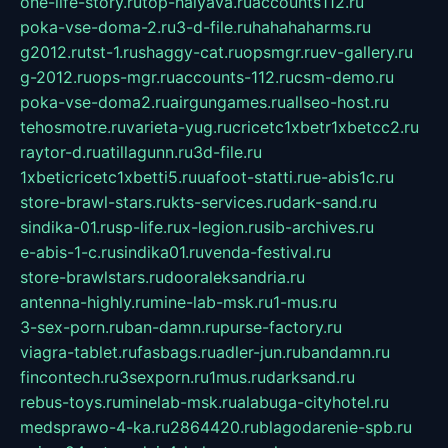
one-life-story.ru
top-halyava.ru
accounts112.ru
poka-vse-doma-2.ru
3-d-file.ru
hahahaharms.ru
g2012.ru
tst-1.ru
shaggy-cat.ru
opsmgr.ru
ev-gallery.ru
g-2012.ru
ops-mgr.ru
accounts-112.ru
csm-demo.ru
poka-vse-doma2.ru
airgungames.ru
allseo-host.ru
tehosmotre.ru
varieta-yug.ru
cricetc1xbetr1xbetcc2.ru
raytor-d.ru
atillagunn.ru
3d-file.ru
1xbeticricetc1xbetti5.ru
uafoot-statti.ru
e-abis1c.ru
store-brawl-stars.ru
kts-services.ru
dark-sand.ru
sindika-01.ru
sp-life.ru
x-legion.ru
sib-archives.ru
e-abis-1-c.ru
sindika01.ru
venda-festival.ru
store-brawlstars.ru
dooraleksandria.ru
antenna-highly.ru
mine-lab-msk.ru
1-mus.ru
3-sex-porn.ru
ban-damn.ru
purse-factory.ru
viagra-tablet.ru
fasbags.ru
adler-jun.ru
bandamn.ru
fincontech.ru
3sexporn.ru
1mus.ru
darksand.ru
rebus-toys.ru
minelab-msk.ru
alabuga-cityhotel.ru
medsprawo-4-ka.ru
2864420.ru
blagodarenie-spb.ru