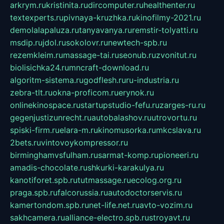
arkrym.ru
kristinita.ru
dircomputer.ru
healthenter.ru
textexperts.ru
pivnaya-kruzhka.ru
kinofilmy-2021.ru
demolalapaluza.ru
tanyavanya.ru
remstir-tolyatti.ru
msdip.ru
jdol.ru
sokolovr.ru
newtech-spb.ru
rezemkleim.ru
massage-tai.ru
seonub.ru
zvonitut.ru
biolisichka24.ru
mncraft-download.ru
algoritm-sistema.ru
godflesh.ru
ru-industria.ru
zebra-tlt.ru
okna-proficom.ru
erynok.ru
onlinekinospace.ru
startupstudio-fefu.ru
zarges-ru.ru
gegenjustizunrecht.ru
autobalashov.ru
utrovortu.ru
spiski-firm.ru
elara-m.ru
kinomusorka.ru
mkcslava.ru
2bets.ru
vintovoykompressor.ru
birminghamvsfulham.ru
sarmat-komp.ru
pioneeri.ru
amadis-chocolate.ru
shkurki-karakulya.ru
kanotiforet.spb.ru
tutmassage.ru
ecolog.org.ru
praga.spb.ru
falcorussia.ru
autodoctorservis.ru
kamertondom.spb.ru
net-life.net.ru
avto-vozim.ru
sakhcamera.ru
alliance-electro.spb.ru
stroyavt.ru