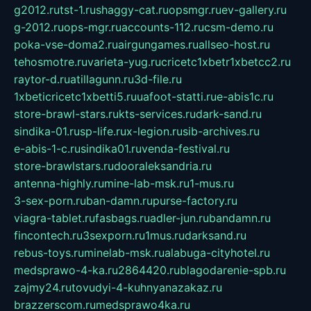
g2012.ru
tst-1.ru
shaggy-cat.ru
opsmgr.ru
ev-gallery.ru
g-2012.ru
ops-mgr.ru
accounts-112.ru
csm-demo.ru
poka-vse-doma2.ru
airgungames.ru
allseo-host.ru
tehosmotre.ru
varieta-yug.ru
cricetc1xbetr1xbetcc2.ru
raytor-d.ru
atillagunn.ru
3d-file.ru
1xbeticricetc1xbetti5.ru
uafoot-statti.ru
e-abis1c.ru
store-brawl-stars.ru
kts-services.ru
dark-sand.ru
sindika-01.ru
sp-life.ru
x-legion.ru
sib-archives.ru
e-abis-1-c.ru
sindika01.ru
venda-festival.ru
store-brawlstars.ru
dooraleksandria.ru
antenna-highly.ru
mine-lab-msk.ru
1-mus.ru
3-sex-porn.ru
ban-damn.ru
purse-factory.ru
viagra-tablet.ru
fasbags.ru
adler-jun.ru
bandamn.ru
fincontech.ru
3sexporn.ru
1mus.ru
darksand.ru
rebus-toys.ru
minelab-msk.ru
alabuga-cityhotel.ru
medsprawo-4-ka.ru
2864420.ru
blagodarenie-spb.ru
zajmy24.ru
tovudyi-4-kuhnyanazakaz.ru
brazzerscom.ru
medsprawo4ka.ru