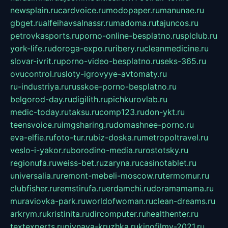
newsplain.ru
cardvoice.ru
modopaper.ru
manunae.ru
gbget.ru
alfeihavsalnassr.ru
madoma.ru
tajuncos.ru
petrovkasports.ru
porno-online-besplatno.ru
splclub.ru
york-life.ru
doroga-expo.ru
ribery.ru
cleanmedicine.ru
slovar-ivrit.ru
porno-video-besplatno.ru
seks-365.ru
ovucontrol.ru
sloty-igrovyye-avtomaty.ru
ru-industriya.ru
russkoe-porno-besplatno.ru
belgorod-day.ru
digilith.ru
pichkurovlab.ru
medic-today.ru
taksu.ru
comp123.ru
don-ykt.ru
teensvoice.ru
imgsharing.ru
domashnee-porno.ru
eva-elfie.ru
foto-tur.ru
biz-doska.ru
metropoltravel.ru
veslo-i-yakor.ru
borodino-media.ru
rostotsky.ru
regionufa.ru
weiss-bet.ru
zaryna.ru
casinotablet.ru
universalia.ru
remont-mebeli-moscow.ru
termomur.ru
clubfisher.ru
remstirufa.ru
erdamchi.ru
doramamama.ru
muraviovka-park.ru
worldofwoman.ru
clean-dreams.ru
arkrym.ru
kristinita.ru
dircomputer.ru
healthenter.ru
textexperts.ru
pivnaya-kruzhka.ru
kinofilmy-2021.ru