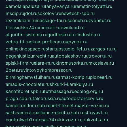
demolalapaluza.ru
tanyavanya.ru
remstir-tolyatti.ru
msdip.ru
jdol.ru
sokolovr.ru
newtech-spb.ru
rezemkleim.ru
massage-tai.ru
seonub.ru
zvonitut.ru
biolisichka24.ru
mncraft-download.ru
algoritm-sistema.ru
godflesh.ru
ru-industria.ru
zebra-tlt.ru
okna-proficom.ru
erynok.ru
onlinekinospace.ru
startupstudio-fefu.ru
zarges-ru.ru
gegenjustizunrecht.ru
autobalashov.ru
utrovortu.ru
spiski-firm.ru
elara-m.ru
kinomusorka.ru
mkcslava.ru
2bets.ru
vintovoykompressor.ru
birminghamvsfulham.ru
sarmat-komp.ru
pioneeri.ru
amadis-chocolate.ru
shkurki-karakulya.ru
kanotiforet.spb.ru
tutmassage.ru
ecolog.org.ru
praga.spb.ru
falcorussia.ru
autodoctorservis.ru
kamertondom.spb.ru
net-life.net.ru
avto-vozim.ru
sakhcamera.ru
alliance-electro.spb.ru
stroyavt.ru
controlweb1.ru
tdsak74.ru
kinzozo-ru.ru
kvotka.ru
iron-snab.ru
costa-bella.ru
eugrus.pp.ru