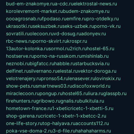
bud-em-znakomye.ru
a-cdc.ru
elektrostal-news.ru
korolevremont-market.ru
budem-znakomye.ru
oooagrosnab.ru
fpodaso.ru
emfire.ru
pro-otdelky.ru
ukrasotki.ru
seksuzbek.ru
seks-uzbek.ru
porno-vk.ru
sovratili.ru
olecoon.ru
vd-dosug.ru
adonyev.ru
rbc-news.ru
porno-skvirt.ru
krospr.ru
13autor-kolonka.ru
sormol.ru
2rich.ru
hostel-65.ru
hostserve.ru
porno-na-russkom.ru
mishinlab.ru
neznobi.ru
bigfatcc.ru
habble.ru
starbucksvia.ru
delfinet.ru
silvernano.ru
elestal.ru
vektor-doroga.ru
velotrenajery.ru
pronso54.ru
lenasever.ru
lovinskix.ru
show-pets.ru
smartnews03.ru
discofoxworld.ru
miraclecoon.ru
pongup.ru
hostel65.ru
liura.ru
glasspb.ru
firehunters.ru
gribowo.ru
gnalis.ru
bulkitula.ru
hometown-france.ru
1-xbeticricetc-1-xbetti-5.ru
shop-garena.ru
cricetc-1-xbetr-1-xbetcc-2.ru
one-life-story.ru
top-halyava.ru
accounts112.ru
poka-vse-doma-2.ru
3-d-file.ru
hahahaharms.ru