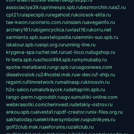
associaciya39.ru
primexpo.spb.ru
bezmorchin.ru
ia2.ru
cpt21.ru
ispecspb.ru
regahost.ru
kolosok-elita.ru
tae-kwon.ru
consrio.com.ru
insiam.ru
avegainfo.ru
archery161.ru
bigencyclica.ru
vlast16.ru
korru.net
sarmiento.spb.su
extelopedia.ru
lammin-suo.spb.ru
iskatour.spb.ru
snpi.org.ru
running-line.ru
krygeva-spa.ru
chel.net.ru
rust-loco.ru
dugshop.ru
hl-beta.spb.ru
school494.spb.ru
mymubaby.ru
epoha-metalband.ru
ngr.spb.ru
rusgosnews.com
dieselvostok.ru
24hostel.msk.ru
w-dev.ru
f-ship.ru
regsmi.ru
filmnetwork.ru
malinasp.ru
kinosvin.ru
h2o-salon.ru
malutkayork.ru
deltaprim.spb.ru
tango-perm.ru
gooddir.ru
sgv.su
multiki-online.com
webkrasotki.com
cherinvest.ru
detskiy-ostrov.ru
ankou.spb.ru
alvesta1.ru
pdf-creator.ru
nix-files.org.ru
sakhatoday.ru
elektrikersymboler.ru
sputnikyes.ru
golf2club.msk.ru
aeforums.ru
zallclub.ru