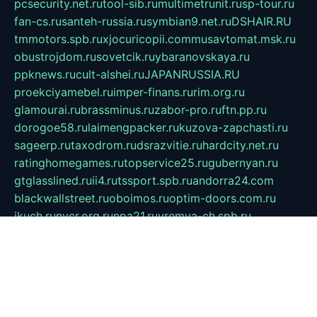
pcsecurity.net.ru
tool-sib.ru
multimetrunit.ru
sp-tour.ru
fan-cs.ru
santeh-russia.ru
symbian9.net.ru
DSHAIR.RU
tmmotors.spb.ru
xjocuricopii.com
musavtomat.msk.ru
obustrojdom.ru
sovetcik.ru
ybaranovskaya.ru
ppknews.ru
cult-alshei.ru
JAPANRUSSIA.RU
proekciyamebel.ru
imper-finans.ru
rim.org.ru
glamourai.ru
brassminus.ru
zabor-pro.ru
ftn.pp.ru
dorogoe58.ru
laimengpacker.ru
kuzova-zapchasti.ru
sageerp.ru
taxodrom.ru
dsrazvitie.ru
hardcity.net.ru
ratinghomegames.ru
topservice25.ru
gubernyan.ru
gtglasslined.ru
ii4.ru
tssport.spb.ru
andorra24.com
blackwallstreet.ru
oboimos.ru
optim-doors.com.ru
ikuch.ru
nycr.org.ru
npa21.ru
vremya-ch.spb.ru
desert000.ru
ivtorgi.ru
ifiori.ru
catalog-statei.ru
dcv.org.ru
spetsmaster174.ru
ipkameryhiseeu.ru
dum26.ru
ruspol.spb.ru
fr-opendp.ru
kam-solnyshko.ru
cheyenne-arapaho.ru
sevzapmetal.spb.ru
ted-lapidus.spb.ru
parasite-eliminator.ru