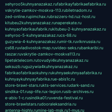
xehyroo5kuhnyanazakaz.ru
fabrikayfabrikaefabrika.ru
vskrytie-zamkov-moskva-113.ru
biletnadom.ru
zed-online.ru
pimchax.ru
brazzers-hd.ru
z-host.ru
kitubeu2kuhnyanazakaz.ru
naperekate.ru
kuhnyaofabrikaufabrik.ru
kitubeu-2-kuhnyanazakaz.ru
xehyroo-5-kuhnyanazakaz.ru
cs-68.ru
guzywia-4-kuhnyanazakaz.ru
mir-tk.ru
vlknrussia.ru
cs68.ru
vladivostok-map.ru
video-seks.ru
bankaribi.ru
raszar.ru
vskrytie-zamkov-moskva113.ru
lipetsktelecom.ru
tovudyi4kuhnyanazakaz.ru
seksuzb.ru
guzywia4kuhnyanazakaz.ru
fabrikaofabrikaokuhny.ru
kuhnyaekuhnyaafabrika.ru
kuhnyaykuhnyayfabrika.ru
e-abis1c.ru
store-brawl-stars.ru
kts-services.ru
dark-sand.ru
sindika-01.ru
sp-life.ru
x-legion.ru
sib-archives.ru
e-abis-1-c.ru
sindika01.ru
venda-festival.ru
store-brawlstars.ru
dooraleksandria.ru
antenna-highly.ru
mine-lab-msk.ru
1-mus.ru