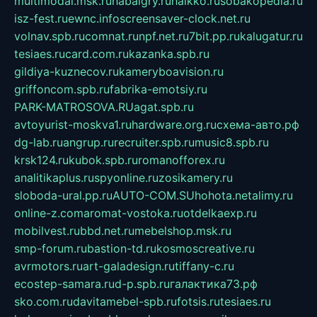
multimodal.msk.ru
habaigry.ru
haikko.ru
sobakopedia.ru
isz-fest.ru
ewnc.info
screensaver-clock.net.ru
volnav.spb.ru
comnat.ru
npf.net.ru
7bit.pp.ru
kalugatur.ru
tesiaes.ru
card.com.ru
kazanka.spb.ru
gildiya-kuznecov.ru
kameryboavision.ru
griffoncom.spb.ru
fabrika-emotsiy.ru
PARK-MATROSOVA.RU
agat.spb.ru
avtoyurist-moskva1.ru
hardware.org.ru
схема-авто.рф
dg-lab.ru
angrup.ru
recruiter.spb.ru
music8.spb.ru
krsk124.ru
kubok.spb.ru
romanofforex.ru
analitikaplus.ru
spyonline.ru
zosikamery.ru
sloboda-ural.pp.ru
AUTO-COM.SU
hohota.net
alimy.ru
online-z.com
aromat-vostoka.ru
otdelkaexp.ru
mobilvest.ru
bbd.net.ru
mebelshop.msk.ru
smp-forum.ru
bastion-td.ru
kosmoscreative.ru
avrmotors.ru
art-galadesign.ru
tiffany-c.ru
ecostep-samara.ru
d-p.spb.ru
галактика73.рф
sko.com.ru
davitamebel-spb.ru
fotsis.ru
tesiaes.ru