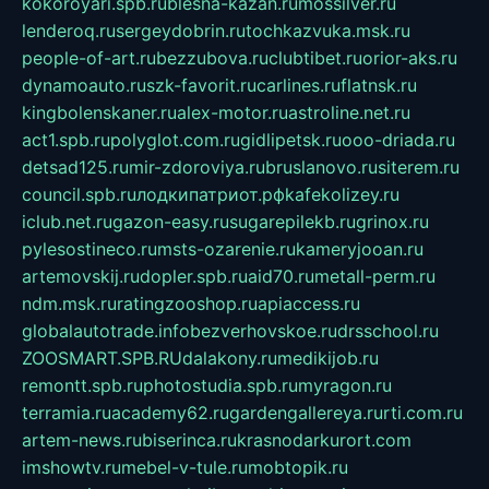
kokoroyari.spb.ru
blesna-kazan.ru
mossilver.ru
lenderoq.ru
sergeydobrin.ru
tochkazvuka.msk.ru
people-of-art.ru
bezzubova.ru
clubtibet.ru
orior-aks.ru
dynamoauto.ru
szk-favorit.ru
carlines.ru
flatnsk.ru
kingbolenskaner.ru
alex-motor.ru
astroline.net.ru
act1.spb.ru
polyglot.com.ru
gidlipetsk.ru
ooo-driada.ru
detsad125.ru
mir-zdoroviya.ru
bruslanovo.ru
siterem.ru
council.spb.ru
лодкипатриот.рф
kafekolizey.ru
iclub.net.ru
gazon-easy.ru
sugarepilekb.ru
grinox.ru
pylesostineco.ru
msts-ozarenie.ru
kameryjooan.ru
artemovskij.ru
dopler.spb.ru
aid70.ru
metall-perm.ru
ndm.msk.ru
ratingzooshop.ru
apiaccess.ru
globalautotrade.info
bezverhovskoe.ru
drsschool.ru
ZOOSMART.SPB.RU
dalakony.ru
medikijob.ru
remontt.spb.ru
photostudia.spb.ru
myragon.ru
terramia.ru
academy62.ru
gardengallereya.ru
rti.com.ru
artem-news.ru
biserinca.ru
krasnodarkurort.com
imshowtv.ru
mebel-v-tule.ru
mobtopik.ru