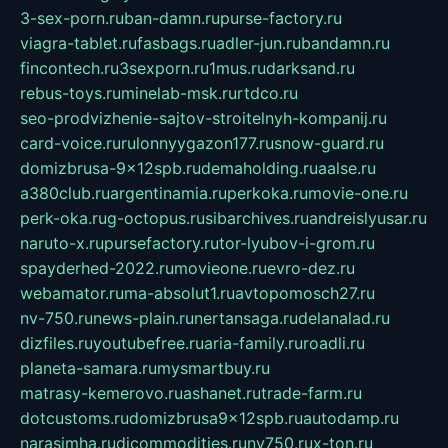
3-sex-porn.ru
ban-damn.ru
purse-factory.ru
viagra-tablet.ru
fasbags.ru
adler-jun.ru
bandamn.ru
fincontech.ru
3sexporn.ru
1mus.ru
darksand.ru
rebus-toys.ru
minelab-msk.ru
rtdco.ru
seo-prodvizhenie-sajtov-stroitelnyh-kompanij.ru
card-voice.ru
rulonnyygazon177.ru
snow-guard.ru
domizbrusa-9x12spb.ru
demaholding.ru
aalse.ru
a380club.ru
argentinamia.ru
perkoka.ru
movie-one.ru
perk-oka.ru
g-octopus.ru
sibarchives.ru
andreislyusar.ru
naruto-x.ru
pursefactory.ru
tor-lyubov-i-grom.ru
spayderhed-2022.ru
movieone.ru
evro-dez.ru
webamator.ru
ma-absolut1.ru
avtopomosch27.ru
nv-750.ru
news-plain.ru
nertansaga.ru
delanalad.ru
dizfiles.ru
youtubefree.ru
aria-family.ru
roadli.ru
planeta-samara.ru
mysmartbuy.ru
matrasy-kemerovo.ru
ashanet.ru
trade-farm.ru
dotcustoms.ru
domizbrusa9x12spb.ru
autodamp.ru
narasimha.ru
djcommodities.ru
nv750.ru
x-ton.ru