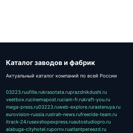
Каталог заводов и фабрик
Актуальный каталог компаний по всей России
03223.ru
ufille.ru
krasotata.ru
prazdnikdushi.ru
veetbox.ru
cinemapost.ru
ciam-fr.ru
kraft-you.ru
mega-press.ru
03223.ru
web-explore.ru
rastenuya.ru
eurovision-russia.ru
strah-news.ru
freeride-team.ru
itrack-24.ru
sexshopexpress.ru
autostudiopro.ru
alabuga-cityhotel.ru
pornv.ru
atlantpereezd.ru