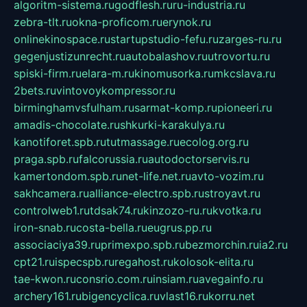
algoritm-sistema.ru
godflesh.ru
ru-industria.ru
zebra-tlt.ru
okna-proficom.ru
erynok.ru
onlinekinospace.ru
startupstudio-fefu.ru
zarges-ru.ru
gegenjustizunrecht.ru
autobalashov.ru
utrovortu.ru
spiski-firm.ru
elara-m.ru
kinomusorka.ru
mkcslava.ru
2bets.ru
vintovoykompressor.ru
birminghamvsfulham.ru
sarmat-komp.ru
pioneeri.ru
amadis-chocolate.ru
shkurki-karakulya.ru
kanotiforet.spb.ru
tutmassage.ru
ecolog.org.ru
praga.spb.ru
falcorussia.ru
autodoctorservis.ru
kamertondom.spb.ru
net-life.net.ru
avto-vozim.ru
sakhcamera.ru
alliance-electro.spb.ru
stroyavt.ru
controlweb1.ru
tdsak74.ru
kinzozo-ru.ru
kvotka.ru
iron-snab.ru
costa-bella.ru
eugrus.pp.ru
associaciya39.ru
primexpo.spb.ru
bezmorchin.ru
ia2.ru
cpt21.ru
ispecspb.ru
regahost.ru
kolosok-elita.ru
tae-kwon.ru
consrio.com.ru
insiam.ru
avegainfo.ru
archery161.ru
bigencyclica.ru
vlast16.ru
korru.net