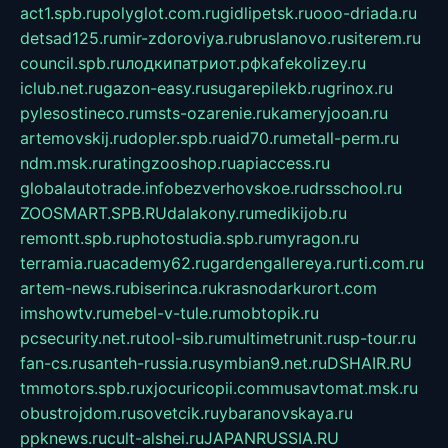
act1.spb.ru
polyglot.com.ru
gidlipetsk.ru
ooo-driada.ru
detsad125.ru
mir-zdoroviya.ru
bruslanovo.ru
siterem.ru
council.spb.ru
лодкипатриот.рф
kafekolizey.ru
iclub.net.ru
gazon-easy.ru
sugarepilekb.ru
grinox.ru
pylesostineco.ru
msts-ozarenie.ru
kameryjooan.ru
artemovskij.ru
dopler.spb.ru
aid70.ru
metall-perm.ru
ndm.msk.ru
ratingzooshop.ru
apiaccess.ru
globalautotrade.info
bezverhovskoe.ru
drsschool.ru
ZOOSMART.SPB.RU
dalakony.ru
medikijob.ru
remontt.spb.ru
photostudia.spb.ru
myragon.ru
terramia.ru
academy62.ru
gardengallereya.ru
rti.com.ru
artem-news.ru
biserinca.ru
krasnodarkurort.com
imshowtv.ru
mebel-v-tule.ru
mobtopik.ru
pcsecurity.net.ru
tool-sib.ru
multimetrunit.ru
sp-tour.ru
fan-cs.ru
santeh-russia.ru
symbian9.net.ru
DSHAIR.RU
tmmotors.spb.ru
xjocuricopii.com
musavtomat.msk.ru
obustrojdom.ru
sovetcik.ru
ybaranovskaya.ru
ppknews.ru
cult-alshei.ru
JAPANRUSSIA.RU