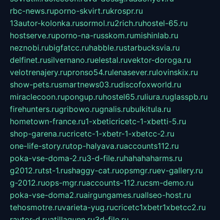
rbc-news.ru
porno-skvirt.ru
krospr.ru
13autor-kolonka.ru
sormol.ru
2rich.ru
hostel-65.ru
hostserve.ru
porno-na-russkom.ru
mishinlab.ru
neznobi.ru
bigfatcc.ru
habble.ru
starbucksvia.ru
delfinet.ru
silvernano.ru
elestal.ru
vektor-doroga.ru
velotrenajery.ru
pronso54.ru
lenasever.ru
lovinskix.ru
show-pets.ru
smartnews03.ru
discofoxworld.ru
miraclecoon.ru
pongup.ru
hostel65.ru
liura.ru
glasspb.ru
firehunters.ru
gribowo.ru
gnalis.ru
bulkitula.ru
hometown-france.ru
1-xbeticricetc-1-xbetti-5.ru
shop-garena.ru
cricetc-1-xbetr-1-xbetcc-2.ru
one-life-story.ru
top-halyava.ru
accounts112.ru
poka-vse-doma-2.ru
3-d-file.ru
hahahaharms.ru
g2012.ru
tst-1.ru
shaggy-cat.ru
opsmgr.ru
ev-gallery.ru
g-2012.ru
ops-mgr.ru
accounts-112.ru
csm-demo.ru
poka-vse-doma2.ru
airgungames.ru
allseo-host.ru
tehosmotre.ru
varieta-yug.ru
cricetc1xbetr1xbetcc2.ru
raytor-d.ru
atillagunn.ru
3d-file.ru