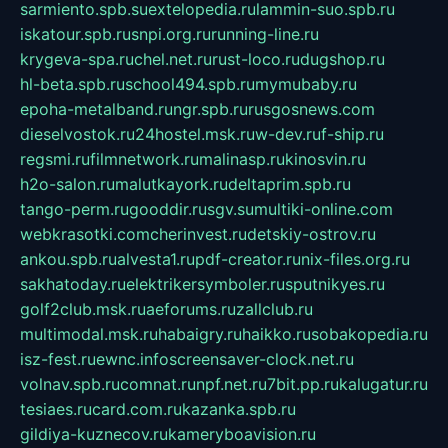
sarmiento.spb.su
extelopedia.ru
lammin-suo.spb.ru
iskatour.spb.ru
snpi.org.ru
running-line.ru
krygeva-spa.ru
chel.net.ru
rust-loco.ru
dugshop.ru
hl-beta.spb.ru
school494.spb.ru
mymubaby.ru
epoha-metalband.ru
ngr.spb.ru
rusgosnews.com
dieselvostok.ru
24hostel.msk.ru
w-dev.ru
f-ship.ru
regsmi.ru
filmnetwork.ru
malinasp.ru
kinosvin.ru
h2o-salon.ru
malutkayork.ru
deltaprim.spb.ru
tango-perm.ru
gooddir.ru
sgv.su
multiki-online.com
webkrasotki.com
cherinvest.ru
detskiy-ostrov.ru
ankou.spb.ru
alvesta1.ru
pdf-creator.ru
nix-files.org.ru
sakhatoday.ru
elektrikersymboler.ru
sputnikyes.ru
golf2club.msk.ru
aeforums.ru
zallclub.ru
multimodal.msk.ru
habaigry.ru
haikko.ru
sobakopedia.ru
isz-fest.ru
ewnc.info
screensaver-clock.net.ru
volnav.spb.ru
comnat.ru
npf.net.ru
7bit.pp.ru
kalugatur.ru
tesiaes.ru
card.com.ru
kazanka.spb.ru
gildiya-kuznecov.ru
kameryboavision.ru