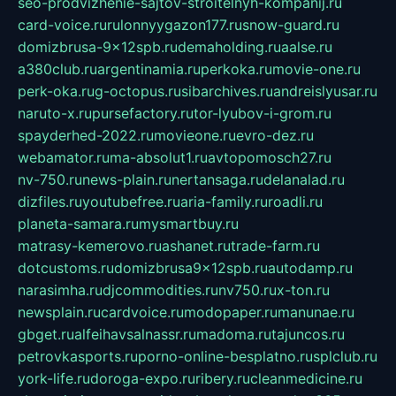
seo-prodvizhenie-sajtov-stroitelnyh-kompanij.ru
card-voice.ru
rulonnyygazon177.ru
snow-guard.ru
domizbrusa-9x12spb.ru
demaholding.ru
aalse.ru
a380club.ru
argentinamia.ru
perkoka.ru
movie-one.ru
perk-oka.ru
g-octopus.ru
sibarchives.ru
andreislyusar.ru
naruto-x.ru
pursefactory.ru
tor-lyubov-i-grom.ru
spayderhed-2022.ru
movieone.ru
evro-dez.ru
webamator.ru
ma-absolut1.ru
avtopomosch27.ru
nv-750.ru
news-plain.ru
nertansaga.ru
delanalad.ru
dizfiles.ru
youtubefree.ru
aria-family.ru
roadli.ru
planeta-samara.ru
mysmartbuy.ru
matrasy-kemerovo.ru
ashanet.ru
trade-farm.ru
dotcustoms.ru
domizbrusa9x12spb.ru
autodamp.ru
narasimha.ru
djcommodities.ru
nv750.ru
x-ton.ru
newsplain.ru
cardvoice.ru
modopaper.ru
manunae.ru
gbget.ru
alfeihavsalnassr.ru
madoma.ru
tajuncos.ru
petrovkasports.ru
porno-online-besplatno.ru
splclub.ru
york-life.ru
doroga-expo.ru
ribery.ru
cleanmedicine.ru