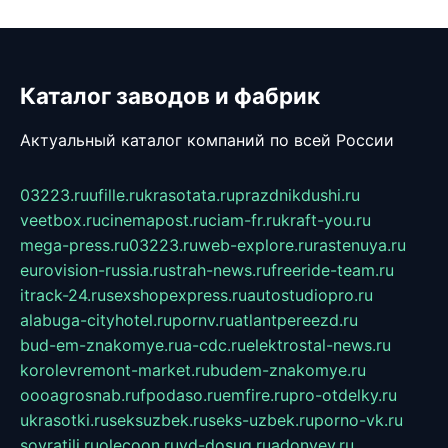
Каталог заводов и фабрик
Актуальный каталог компаний по всей России
03223.ru
ufille.ru
krasotata.ru
prazdnikdushi.ru
veetbox.ru
cinemapost.ru
ciam-fr.ru
kraft-you.ru
mega-press.ru
03223.ru
web-explore.ru
rastenuya.ru
eurovision-russia.ru
strah-news.ru
freeride-team.ru
itrack-24.ru
sexshopexpress.ru
autostudiopro.ru
alabuga-cityhotel.ru
pornv.ru
atlantpereezd.ru
bud-em-znakomye.ru
a-cdc.ru
elektrostal-news.ru
korolevremont-market.ru
budem-znakomye.ru
oooagrosnab.ru
fpodaso.ru
emfire.ru
pro-otdelky.ru
ukrasotki.ru
seksuzbek.ru
seks-uzbek.ru
porno-vk.ru
sovratili.ru
olecoon.ru
vd-dosug.ru
adonyev.ru