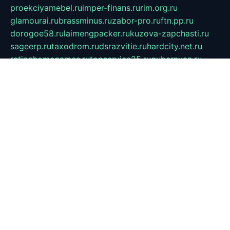
proekciyamebel.ru
imper-finans.ru
rim.org.ru
glamourai.ru
brassminus.ru
zabor-pro.ru
ftn.pp.ru
dorogoe58.ru
laimengpacker.ru
kuzova-zapchasti.ru
sageerp.ru
taxodrom.ru
dsrazvitie.ru
hardcity.net.ru
ratinghomegames.ru
topservice25.ru
gubernyan.ru
gtglasslined.ru
ii4.ru
tssport.spb.ru
andorra24.com
blackwallstreet.ru
oboimos.ru
optim-doors.com.ru
ikuch.ru
nycr.org.ru
npa21.ru
vremya-ch.spb.ru
desert000.ru
ivtorgi.ru
ifiori.ru
catalog-statei.ru
dcv.org.ru
spetsmaster174.ru
ipkameryhiseeu.ru
dum26.ru
ruspol.spb.ru
fr-opendp.ru
kam-solnyshko.ru
cheyenne-arapaho.ru
sevzapmetal.spb.ru
ted-lapidus.spb.ru
parasite-eliminator.ru
sigma-complete.ru
modernworld.ru
dama-moda.ru
eholot-group.ru
sk-nvkz.ru
DRONGOLD.RU
democratia2.ru
i-farmer.ru
mass-sport.org
jablonex.spb.ru
bookmess.ru
linkword.ru
refineua.com.ru
cs-spec.net.ru
altay-mebel.ru