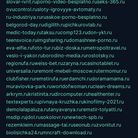
slovar-ivrit.ru
porno-video-besplatno.ru
seks-365.ru
ovucontrol.ru
sloty-igrovyye-avtomaty.ru
ru-industriya.ru
russkoe-porno-besplatno.ru
belgorod-day.ru
digilith.ru
pichkurovlab.ru
medic-today.ru
taksu.ru
comp123.ru
don-ykt.ru
teensvoice.ru
imgsharing.ru
domashnee-porno.ru
eva-elfie.ru
foto-tur.ru
biz-doska.ru
metropoltravel.ru
veslo-i-yakor.ru
borodino-media.ru
rostotsky.ru
regionufa.ru
weiss-bet.ru
zaryna.ru
casinotablet.ru
universalia.ru
remont-mebeli-moscow.ru
termomur.ru
clubfisher.ru
remstirufa.ru
erdamchi.ru
doramamama.ru
muraviovka-park.ru
worldofwoman.ru
clean-dreams.ru
arkrym.ru
kristinita.ru
dircomputer.ru
healthenter.ru
textexperts.ru
pivnaya-kruzhka.ru
kinofilmy-2021.ru
demolalapaluza.ru
tanyavanya.ru
remstir-tolyatti.ru
msdip.ru
jdol.ru
sokolovr.ru
newtech-spb.ru
rezemkleim.ru
massage-tai.ru
seonub.ru
zvonitut.ru
biolisichka24.ru
mncraft-download.ru