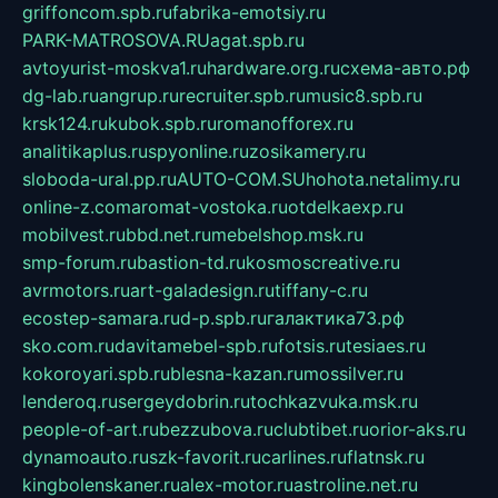
griffoncom.spb.ru
fabrika-emotsiy.ru
PARK-MATROSOVA.RU
agat.spb.ru
avtoyurist-moskva1.ru
hardware.org.ru
схема-авто.рф
dg-lab.ru
angrup.ru
recruiter.spb.ru
music8.spb.ru
krsk124.ru
kubok.spb.ru
romanofforex.ru
analitikaplus.ru
spyonline.ru
zosikamery.ru
sloboda-ural.pp.ru
AUTO-COM.SU
hohota.net
alimy.ru
online-z.com
aromat-vostoka.ru
otdelkaexp.ru
mobilvest.ru
bbd.net.ru
mebelshop.msk.ru
smp-forum.ru
bastion-td.ru
kosmoscreative.ru
avrmotors.ru
art-galadesign.ru
tiffany-c.ru
ecostep-samara.ru
d-p.spb.ru
галактика73.рф
sko.com.ru
davitamebel-spb.ru
fotsis.ru
tesiaes.ru
kokoroyari.spb.ru
blesna-kazan.ru
mossilver.ru
lenderoq.ru
sergeydobrin.ru
tochkazvuka.msk.ru
people-of-art.ru
bezzubova.ru
clubtibet.ru
orior-aks.ru
dynamoauto.ru
szk-favorit.ru
carlines.ru
flatnsk.ru
kingbolenskaner.ru
alex-motor.ru
astroline.net.ru