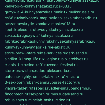
kuhnyaofabrikaufabrik.ru
kitubeu-2-kuhnyanazakaz.ru
xehyroo-5-kuhnyanazakaz.ru
cs-68.ru
guzywia-4-kuhnyanazakaz.ru
mir-tk.ru
vlknrussia.ru
cs68.ru
vladivostok-map.ru
video-seks.ru
bankaribi.ru
raszar.ru
vskrytie-zamkov-moskva113.ru
lipetsktelecom.ru
tovudyi4kuhnyanazakaz.ru
seksuzb.ru
guzywia4kuhnyanazakaz.ru
fabrikaofabrikaokuhny.ru
kuhnyaekuhnyaafabrika.ru
kuhnyaykuhnyayfabrika.ru
e-abis1c.ru
store-brawl-stars.ru
kts-services.ru
dark-sand.ru
sindika-01.ru
sp-life.ru
x-legion.ru
sib-archives.ru
e-abis-1-c.ru
sindika01.ru
venda-festival.ru
store-brawlstars.ru
dooraleksandria.ru
antenna-highly.ru
mine-lab-msk.ru
1-mus.ru
3-sex-porn.ru
ban-damn.ru
purse-factory.ru
viagra-tablet.ru
fasbags.ru
adler-jun.ru
bandamn.ru
fincontech.ru
3sexporn.ru
1mus.ru
darksand.ru
rebus-toys.ru
minelab-msk.ru
rtdco.ru