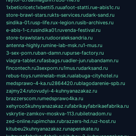
1xbeticricetc1xbetti5.ru
uafoot-statti.ru
e-abis1c.ru
store-brawl-stars.ru
kts-services.ru
dark-sand.ru
sindika-01.ru
sp-life.ru
x-legion.ru
sib-archives.ru
e-abis-1-c.ru
sindika01.ru
venda-festival.ru
store-brawlstars.ru
dooraleksandria.ru
antenna-highly.ru
mine-lab-msk.ru
1-mus.ru
3-sex-porn.ru
ban-damn.ru
purse-factory.ru
viagra-tablet.ru
fasbags.ru
adler-jun.ru
bandamn.ru
fincontech.ru
3sexporn.ru
1mus.ru
darksand.ru
rebus-toys.ru
minelab-msk.ru
alabuga-cityhotel.ru
medsprawo-4-ka.ru
2864420.ru
blagodarenie-spb.ru
zajmy24.ru
tovudyi-4-kuhnyanazakaz.ru
brazzerscom.ru
medsprawo4ka.ru
xehyroo5kuhnyanazakaz.ru
fabrikayfabrikaefabrika.ru
vskrytie-zamkov-moskva-113.ru
biletnadom.ru
zed-online.ru
pimchax.ru
brazzers-hd.ru
z-host.ru
kitubeu2kuhnyanazakaz.ru
naperekate.ru