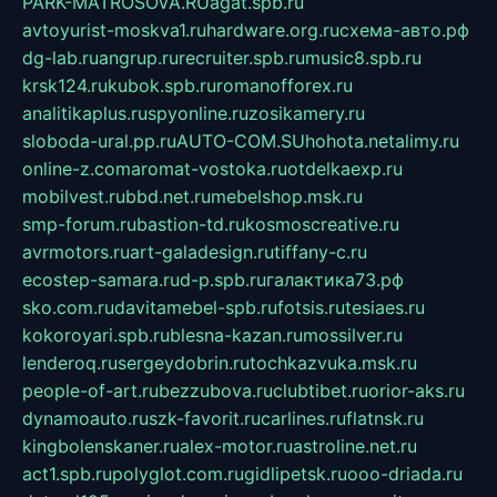
PARK-MATROSOVA.RU
agat.spb.ru
avtoyurist-moskva1.ru
hardware.org.ru
схема-авто.рф
dg-lab.ru
angrup.ru
recruiter.spb.ru
music8.spb.ru
krsk124.ru
kubok.spb.ru
romanofforex.ru
analitikaplus.ru
spyonline.ru
zosikamery.ru
sloboda-ural.pp.ru
AUTO-COM.SU
hohota.net
alimy.ru
online-z.com
aromat-vostoka.ru
otdelkaexp.ru
mobilvest.ru
bbd.net.ru
mebelshop.msk.ru
smp-forum.ru
bastion-td.ru
kosmoscreative.ru
avrmotors.ru
art-galadesign.ru
tiffany-c.ru
ecostep-samara.ru
d-p.spb.ru
галактика73.рф
sko.com.ru
davitamebel-spb.ru
fotsis.ru
tesiaes.ru
kokoroyari.spb.ru
blesna-kazan.ru
mossilver.ru
lenderoq.ru
sergeydobrin.ru
tochkazvuka.msk.ru
people-of-art.ru
bezzubova.ru
clubtibet.ru
orior-aks.ru
dynamoauto.ru
szk-favorit.ru
carlines.ru
flatnsk.ru
kingbolenskaner.ru
alex-motor.ru
astroline.net.ru
act1.spb.ru
polyglot.com.ru
gidlipetsk.ru
ooo-driada.ru