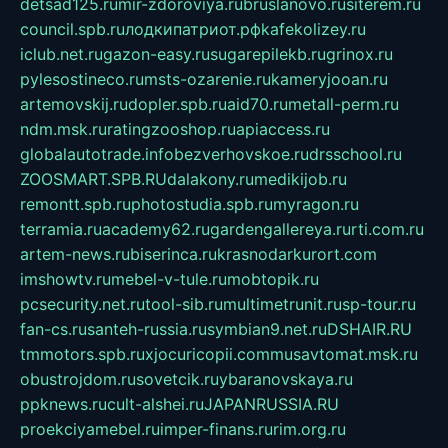
detsad125.ru
mir-zdoroviya.ru
bruslanovo.ru
siterem.ru
council.spb.ru
лодкипатриот.рф
kafekolizey.ru
iclub.net.ru
gazon-easy.ru
sugarepilekb.ru
grinox.ru
pylesostineco.ru
msts-ozarenie.ru
kameryjooan.ru
artemovskij.ru
dopler.spb.ru
aid70.ru
metall-perm.ru
ndm.msk.ru
ratingzooshop.ru
apiaccess.ru
globalautotrade.info
bezverhovskoe.ru
drsschool.ru
ZOOSMART.SPB.RU
dalakony.ru
medikijob.ru
remontt.spb.ru
photostudia.spb.ru
myragon.ru
terramia.ru
academy62.ru
gardengallereya.ru
rti.com.ru
artem-news.ru
biserinca.ru
krasnodarkurort.com
imshowtv.ru
mebel-v-tule.ru
mobtopik.ru
pcsecurity.net.ru
tool-sib.ru
multimetrunit.ru
sp-tour.ru
fan-cs.ru
santeh-russia.ru
symbian9.net.ru
DSHAIR.RU
tmmotors.spb.ru
xjocuricopii.com
musavtomat.msk.ru
obustrojdom.ru
sovetcik.ru
ybaranovskaya.ru
ppknews.ru
cult-alshei.ru
JAPANRUSSIA.RU
proekciyamebel.ru
imper-finans.ru
rim.org.ru