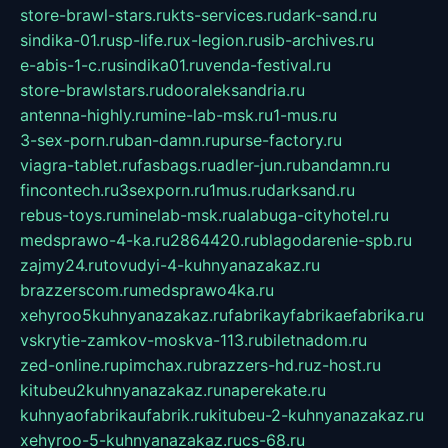
store-brawl-stars.ru
kts-services.ru
dark-sand.ru
sindika-01.ru
sp-life.ru
x-legion.ru
sib-archives.ru
e-abis-1-c.ru
sindika01.ru
venda-festival.ru
store-brawlstars.ru
dooraleksandria.ru
antenna-highly.ru
mine-lab-msk.ru
1-mus.ru
3-sex-porn.ru
ban-damn.ru
purse-factory.ru
viagra-tablet.ru
fasbags.ru
adler-jun.ru
bandamn.ru
fincontech.ru
3sexporn.ru
1mus.ru
darksand.ru
rebus-toys.ru
minelab-msk.ru
alabuga-cityhotel.ru
medsprawo-4-ka.ru
2864420.ru
blagodarenie-spb.ru
zajmy24.ru
tovudyi-4-kuhnyanazakaz.ru
brazzerscom.ru
medsprawo4ka.ru
xehyroo5kuhnyanazakaz.ru
fabrikayfabrikaefabrika.ru
vskrytie-zamkov-moskva-113.ru
biletnadom.ru
zed-online.ru
pimchax.ru
brazzers-hd.ru
z-host.ru
kitubeu2kuhnyanazakaz.ru
naperekate.ru
kuhnyaofabrikaufabrik.ru
kitubeu-2-kuhnyanazakaz.ru
xehyroo-5-kuhnyanazakaz.ru
cs-68.ru