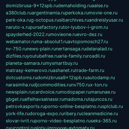
domizbrusa-9x12spb.ru
demaholding.ru
aalse.ru
a380club.ru
argentinamia.ru
perkoka.ru
movie-one.ru
perk-oka.ru
g-octopus.ru
sibarchives.ru
andreislyusar.ru
naruto-x.ru
pursefactory.ru
tor-lyubov-i-grom.ru
spayderhed-2022.ru
movieone.ru
evro-dez.ru
webamator.ru
ma-absolut1.ru
avtopomosch27.ru
nv-750.ru
news-plain.ru
nertansaga.ru
delanalad.ru
dizfiles.ru
youtubefree.ru
aria-family.ru
roadli.ru
planeta-samara.ru
mysmartbuy.ru
matrasy-kemerovo.ru
ashanet.ru
trade-farm.ru
dotcustoms.ru
domizbrusa9x12spb.ru
autodamp.ru
narasimha.ru
djcommodities.ru
nv750.ru
x-ton.ru
newsplain.ru
cardvoice.ru
modopaper.ru
manunae.ru
gbget.ru
alfeihavsalnassr.ru
madoma.ru
tajuncos.ru
petrovkasports.ru
porno-online-besplatno.ru
splclub.ru
york-life.ru
doroga-expo.ru
ribery.ru
cleanmedicine.ru
slovar-ivrit.ru
porno-video-besplatno.ru
seks-365.ru
ovucontrol.ru
sloty-igrovyye-avtomaty.ru