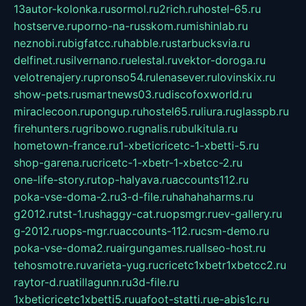
13autor-kolonka.ru
sormol.ru
2rich.ru
hostel-65.ru
hostserve.ru
porno-na-russkom.ru
mishinlab.ru
neznobi.ru
bigfatcc.ru
habble.ru
starbucksvia.ru
delfinet.ru
silvernano.ru
elestal.ru
vektor-doroga.ru
velotrenajery.ru
pronso54.ru
lenasever.ru
lovinskix.ru
show-pets.ru
smartnews03.ru
discofoxworld.ru
miraclecoon.ru
pongup.ru
hostel65.ru
liura.ru
glasspb.ru
firehunters.ru
gribowo.ru
gnalis.ru
bulkitula.ru
hometown-france.ru
1-xbeticricetc-1-xbetti-5.ru
shop-garena.ru
cricetc-1-xbetr-1-xbetcc-2.ru
one-life-story.ru
top-halyava.ru
accounts112.ru
poka-vse-doma-2.ru
3-d-file.ru
hahahaharms.ru
g2012.ru
tst-1.ru
shaggy-cat.ru
opsmgr.ru
ev-gallery.ru
g-2012.ru
ops-mgr.ru
accounts-112.ru
csm-demo.ru
poka-vse-doma2.ru
airgungames.ru
allseo-host.ru
tehosmotre.ru
varieta-yug.ru
cricetc1xbetr1xbetcc2.ru
raytor-d.ru
atillagunn.ru
3d-file.ru
1xbeticricetc1xbetti5.ru
uafoot-statti.ru
e-abis1c.ru