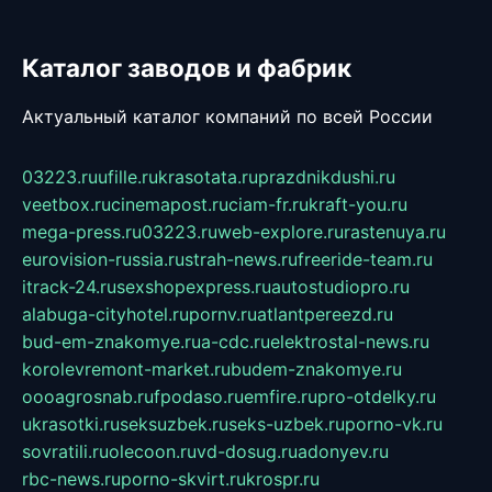
Каталог заводов и фабрик
Актуальный каталог компаний по всей России
03223.ru
ufille.ru
krasotata.ru
prazdnikdushi.ru
veetbox.ru
cinemapost.ru
ciam-fr.ru
kraft-you.ru
mega-press.ru
03223.ru
web-explore.ru
rastenuya.ru
eurovision-russia.ru
strah-news.ru
freeride-team.ru
itrack-24.ru
sexshopexpress.ru
autostudiopro.ru
alabuga-cityhotel.ru
pornv.ru
atlantpereezd.ru
bud-em-znakomye.ru
a-cdc.ru
elektrostal-news.ru
korolevremont-market.ru
budem-znakomye.ru
oooagrosnab.ru
fpodaso.ru
emfire.ru
pro-otdelky.ru
ukrasotki.ru
seksuzbek.ru
seks-uzbek.ru
porno-vk.ru
sovratili.ru
olecoon.ru
vd-dosug.ru
adonyev.ru
rbc-news.ru
porno-skvirt.ru
krospr.ru