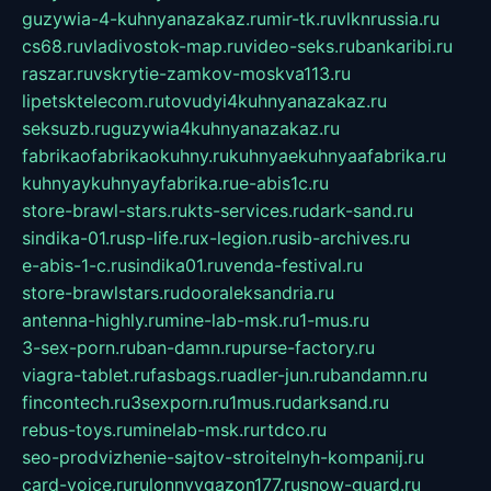
guzywia-4-kuhnyanazakaz.ru
mir-tk.ru
vlknrussia.ru
cs68.ru
vladivostok-map.ru
video-seks.ru
bankaribi.ru
raszar.ru
vskrytie-zamkov-moskva113.ru
lipetsktelecom.ru
tovudyi4kuhnyanazakaz.ru
seksuzb.ru
guzywia4kuhnyanazakaz.ru
fabrikaofabrikaokuhny.ru
kuhnyaekuhnyaafabrika.ru
kuhnyaykuhnyayfabrika.ru
e-abis1c.ru
store-brawl-stars.ru
kts-services.ru
dark-sand.ru
sindika-01.ru
sp-life.ru
x-legion.ru
sib-archives.ru
e-abis-1-c.ru
sindika01.ru
venda-festival.ru
store-brawlstars.ru
dooraleksandria.ru
antenna-highly.ru
mine-lab-msk.ru
1-mus.ru
3-sex-porn.ru
ban-damn.ru
purse-factory.ru
viagra-tablet.ru
fasbags.ru
adler-jun.ru
bandamn.ru
fincontech.ru
3sexporn.ru
1mus.ru
darksand.ru
rebus-toys.ru
minelab-msk.ru
rtdco.ru
seo-prodvizhenie-sajtov-stroitelnyh-kompanij.ru
card-voice.ru
rulonnyygazon177.ru
snow-guard.ru