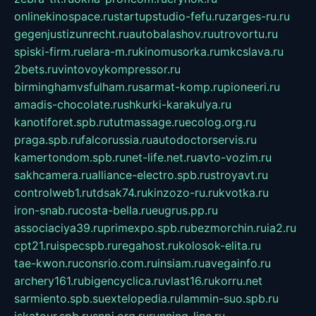
onlinekinospace.ru
startupstudio-fefu.ru
zarges-ru.ru
gegenjustizunrecht.ru
autobalashov.ru
utrovortu.ru
spiski-firm.ru
elara-m.ru
kinomusorka.ru
mkcslava.ru
2bets.ru
vintovoykompressor.ru
birminghamvsfulham.ru
sarmat-komp.ru
pioneeri.ru
amadis-chocolate.ru
shkurki-karakulya.ru
kanotiforet.spb.ru
tutmassage.ru
ecolog.org.ru
praga.spb.ru
falcorussia.ru
autodoctorservis.ru
kamertondom.spb.ru
net-life.net.ru
avto-vozim.ru
sakhcamera.ru
alliance-electro.spb.ru
stroyavt.ru
controlweb1.ru
tdsak74.ru
kinzozo-ru.ru
kvotka.ru
iron-snab.ru
costa-bella.ru
eugrus.pp.ru
associaciya39.ru
primexpo.spb.ru
bezmorchin.ru
ia2.ru
cpt21.ru
ispecspb.ru
regahost.ru
kolosok-elita.ru
tae-kwon.ru
consrio.com.ru
insiam.ru
avegainfo.ru
archery161.ru
bigencyclica.ru
vlast16.ru
korru.net
sarmiento.spb.su
extelopedia.ru
lammin-suo.spb.ru