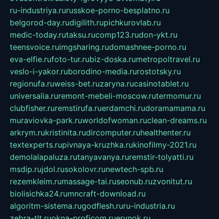
ru-industriya.ru
russkoe-porno-besplatno.ru
belgorod-day.ru
digilith.ru
pichkurovlab.ru
medic-today.ru
taksu.ru
comp123.ru
don-ykt.ru
teensvoice.ru
imgsharing.ru
domashnee-porno.ru
eva-elfie.ru
foto-tur.ru
biz-doska.ru
metropoltravel.ru
veslo-i-yakor.ru
borodino-media.ru
rostotsky.ru
regionufa.ru
weiss-bet.ru
zaryna.ru
casinotablet.ru
universalia.ru
remont-mebeli-moscow.ru
termomur.ru
clubfisher.ru
remstirufa.ru
erdamchi.ru
doramamama.ru
muraviovka-park.ru
worldofwoman.ru
clean-dreams.ru
arkrym.ru
kristinita.ru
dircomputer.ru
healthenter.ru
textexperts.ru
pivnaya-kruzhka.ru
kinofilmy-2021.ru
demolalapaluza.ru
tanyavanya.ru
remstir-tolyatti.ru
msdip.ru
jdol.ru
sokolovr.ru
newtech-spb.ru
rezemkleim.ru
massage-tai.ru
seonub.ru
zvonitut.ru
biolisichka24.ru
mncraft-download.ru
algoritm-sistema.ru
godflesh.ru
ru-industria.ru
zebra-tlt.ru
okna-proficom.ru
erynok.ru