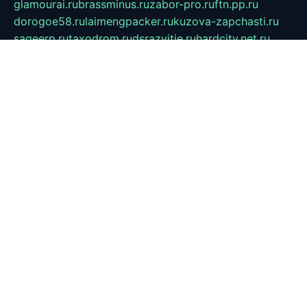
glamourai.ru
brassminus.ru
zabor-pro.ru
ftn.pp.ru
dorogoe58.ru
laimengpacker.ru
kuzova-zapchasti.ru
sageerp.ru
taxodrom.ru
dsrazvitie.ru
hardcity.net.ru
ratinghomegames.ru
topservice25.ru
gubernyan.ru
gtglasslined.ru
ii4.ru
tssport.spb.ru
andorra24.com
blackwallstreet.ru
oboimos.ru
optim-doors.com.ru
ikuch.ru
nycr.org.ru
npa21.ru
vremya-ch.spb.ru
desert000.ru
ivtorgi.ru
ifiori.ru
catalog-statei.ru
dcv.org.ru
spetsmaster174.ru
ipkameryhiseeu.ru
dum26.ru
ruspol.spb.ru
fr-opendp.ru
kam-solnyshko.ru
cheyenne-arapaho.ru
sevzapmetal.spb.ru
ted-lapidus.spb.ru
parasite-eliminator.ru
sigma-complete.ru
modernworld.ru
dama-moda.ru
eholot-group.ru
sk-nvkz.ru
DRONGOLD.RU
democratia2.ru
i-farmer.ru
mass-sport.org
jablonex.spb.ru
bookmess.ru
linkword.ru
refineua.com.ru
cs-spec.net.ru
altay-mebel.ru
DNK-THEATRE.RU
mechaniks.spb.ru
ipcamtechage.ru