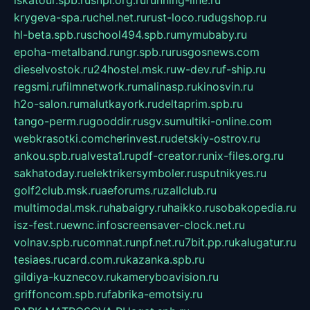
iskatour.spb.ru
snpi.org.ru
running-line.ru
krygeva-spa.ru
chel.net.ru
rust-loco.ru
dugshop.ru
hl-beta.spb.ru
school494.spb.ru
mymubaby.ru
epoha-metalband.ru
ngr.spb.ru
rusgosnews.com
dieselvostok.ru
24hostel.msk.ru
w-dev.ru
f-ship.ru
regsmi.ru
filmnetwork.ru
malinasp.ru
kinosvin.ru
h2o-salon.ru
malutkayork.ru
deltaprim.spb.ru
tango-perm.ru
gooddir.ru
sgv.su
multiki-online.com
webkrasotki.com
cherinvest.ru
detskiy-ostrov.ru
ankou.spb.ru
alvesta1.ru
pdf-creator.ru
nix-files.org.ru
sakhatoday.ru
elektrikersymboler.ru
sputnikyes.ru
golf2club.msk.ru
aeforums.ru
zallclub.ru
multimodal.msk.ru
habaigry.ru
haikko.ru
sobakopedia.ru
isz-fest.ru
ewnc.info
screensaver-clock.net.ru
volnav.spb.ru
comnat.ru
npf.net.ru
7bit.pp.ru
kalugatur.ru
tesiaes.ru
card.com.ru
kazanka.spb.ru
gildiya-kuznecov.ru
kameryboavision.ru
griffoncom.spb.ru
fabrika-emotsiy.ru