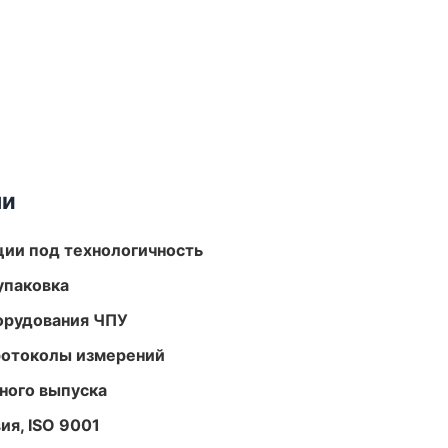
ми
ции под технологичность
упаковка
орудования ЧПУ
ротоколы измерений
ного выпуска
ия, ISO 9001