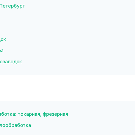
Петербург
дск
ра
розаводск
отка: токарная, фрезерная
ллообработка