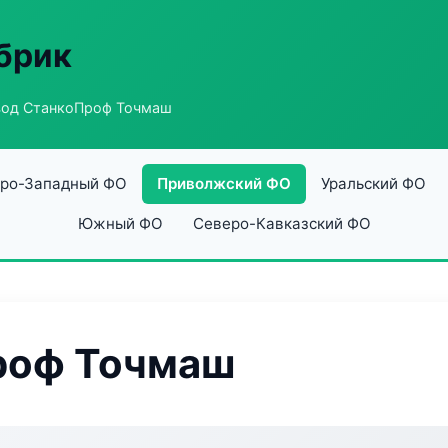
абрик
вод СтанкоПроф Точмаш
ро-Западный ФО
Приволжский ФО
Уральский ФО
Южный ФО
Северо-Кавказский ФО
роф Точмаш