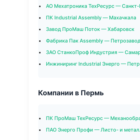
АО Мехатроника ТехРесурс — Санкт-
ПК Industrial Assembly — Махачкала
Завод ПроМаш Поток — Хабаровск
Фабрика Пак Assembly — Петрозаво
ЗАО СтанкоПроф Индустрия — Сама
Инжиниринг Industrial Энерго — Пет
Компании в Пермь
ПК ПроМаш ТехРесурс — Механообраб
ПАО Энерго Профи — Листо- и мета