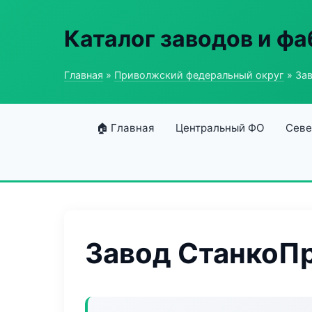
Каталог заводов и ф
Главная
»
Приволжский федеральный округ
» За
🏠 Главная
Центральный ФО
Севе
Завод СтанкоП