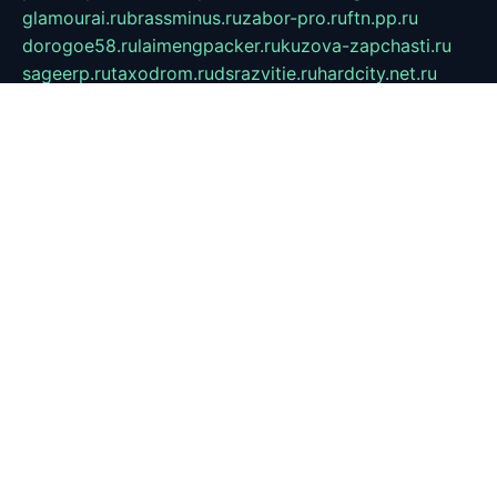
glamourai.ru
brassminus.ru
zabor-pro.ru
ftn.pp.ru
dorogoe58.ru
laimengpacker.ru
kuzova-zapchasti.ru
sageerp.ru
taxodrom.ru
dsrazvitie.ru
hardcity.net.ru
ratinghomegames.ru
topservice25.ru
gubernyan.ru
gtglasslined.ru
ii4.ru
tssport.spb.ru
andorra24.com
blackwallstreet.ru
oboimos.ru
optim-doors.com.ru
ikuch.ru
nycr.org.ru
npa21.ru
vremya-ch.spb.ru
desert000.ru
ivtorgi.ru
ifiori.ru
catalog-statei.ru
dcv.org.ru
spetsmaster174.ru
ipkameryhiseeu.ru
dum26.ru
ruspol.spb.ru
fr-opendp.ru
kam-solnyshko.ru
cheyenne-arapaho.ru
sevzapmetal.spb.ru
ted-lapidus.spb.ru
parasite-eliminator.ru
sigma-complete.ru
modernworld.ru
dama-moda.ru
eholot-group.ru
sk-nvkz.ru
DRONGOLD.RU
democratia2.ru
i-farmer.ru
mass-sport.org
jablonex.spb.ru
bookmess.ru
linkword.ru
refineua.com.ru
cs-spec.net.ru
altay-mebel.ru
DNK-THEATRE.RU
mechaniks.spb.ru
ipcamtechage.ru