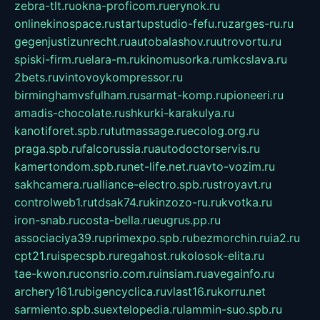
zebra-tlt.ru
okna-proficom.ru
erynok.ru
onlinekinospace.ru
startupstudio-fefu.ru
zarges-ru.ru
gegenjustizunrecht.ru
autobalashov.ru
utrovortu.ru
spiski-firm.ru
elara-m.ru
kinomusorka.ru
mkcslava.ru
2bets.ru
vintovoykompressor.ru
birminghamvsfulham.ru
sarmat-komp.ru
pioneeri.ru
amadis-chocolate.ru
shkurki-karakulya.ru
kanotiforet.spb.ru
tutmassage.ru
ecolog.org.ru
praga.spb.ru
falcorussia.ru
autodoctorservis.ru
kamertondom.spb.ru
net-life.net.ru
avto-vozim.ru
sakhcamera.ru
alliance-electro.spb.ru
stroyavt.ru
controlweb1.ru
tdsak74.ru
kinzozo-ru.ru
kvotka.ru
iron-snab.ru
costa-bella.ru
eugrus.pp.ru
associaciya39.ru
primexpo.spb.ru
bezmorchin.ru
ia2.ru
cpt21.ru
ispecspb.ru
regahost.ru
kolosok-elita.ru
tae-kwon.ru
consrio.com.ru
insiam.ru
avegainfo.ru
archery161.ru
bigencyclica.ru
vlast16.ru
korru.net
sarmiento.spb.su
extelopedia.ru
lammin-suo.spb.ru