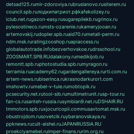
detsad125.ru
mir-zdoroviya.ru
bruslanovo.ru
siterem.ru
council.spb.ru
лодкипатриот.рф
kafekolizey.ru
iclub.net.ru
gazon-easy.ru
sugarepilekb.ru
grinox.ru
pylesostineco.ru
msts-ozarenie.ru
kameryjooan.ru
artemovskij.ru
dopler.spb.ru
aid70.ru
metall-perm.ru
ndm.msk.ru
ratingzooshop.ru
apiaccess.ru
globalautotrade.info
bezverhovskoe.ru
drsschool.ru
ZOOSMART.SPB.RU
dalakony.ru
medikijob.ru
remontt.spb.ru
photostudia.spb.ru
myragon.ru
terramia.ru
academy62.ru
gardengallereya.ru
rti.com.ru
artem-news.ru
biserinca.ru
krasnodarkurort.com
imshowtv.ru
mebel-v-tule.ru
mobtopik.ru
pcsecurity.net.ru
tool-sib.ru
multimetrunit.ru
sp-tour.ru
fan-cs.ru
santeh-russia.ru
symbian9.net.ru
DSHAIR.RU
tmmotors.spb.ru
xjocuricopii.com
musavtomat.msk.ru
obustrojdom.ru
sovetcik.ru
ybaranovskaya.ru
ppknews.ru
cult-alshei.ru
JAPANRUSSIA.RU
proekciyamebel.ru
imper-finans.ru
rim.org.ru