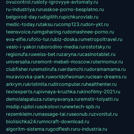
ovucontrol.ru
sloty-igrovyye-avtomaty.ru
ru-industriya.ru
russkoe-porno-besplatno.ru
belgorod-day.ru
digilith.ru
pichkurovlab.ru
medic-today.ru
taksu.ru
comp123.ru
don-ykt.ru
teensvoice.ru
imgsharing.ru
domashnee-porno.ru
eva-elfie.ru
foto-tur.ru
biz-doska.ru
metropoltravel.ru
veslo-i-yakor.ru
borodino-media.ru
rostotsky.ru
regionufa.ru
weiss-bet.ru
zaryna.ru
casinotablet.ru
universalia.ru
remont-mebeli-moscow.ru
termomur.ru
clubfisher.ru
remstirufa.ru
erdamchi.ru
doramamama.ru
muraviovka-park.ru
worldofwoman.ru
clean-dreams.ru
arkrym.ru
kristinita.ru
dircomputer.ru
healthenter.ru
textexperts.ru
pivnaya-kruzhka.ru
kinofilmy-2021.ru
demolalapaluza.ru
tanyavanya.ru
remstir-tolyatti.ru
msdip.ru
jdol.ru
sokolovr.ru
newtech-spb.ru
rezemkleim.ru
massage-tai.ru
seonub.ru
zvonitut.ru
biolisichka24.ru
mncraft-download.ru
algoritm-sistema.ru
godflesh.ru
ru-industria.ru