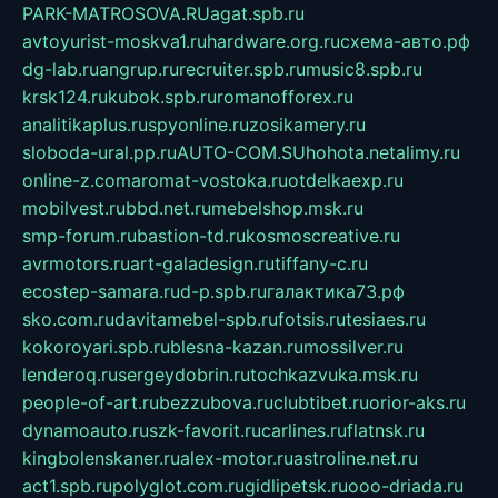
PARK-MATROSOVA.RU
agat.spb.ru
avtoyurist-moskva1.ru
hardware.org.ru
схема-авто.рф
dg-lab.ru
angrup.ru
recruiter.spb.ru
music8.spb.ru
krsk124.ru
kubok.spb.ru
romanofforex.ru
analitikaplus.ru
spyonline.ru
zosikamery.ru
sloboda-ural.pp.ru
AUTO-COM.SU
hohota.net
alimy.ru
online-z.com
aromat-vostoka.ru
otdelkaexp.ru
mobilvest.ru
bbd.net.ru
mebelshop.msk.ru
smp-forum.ru
bastion-td.ru
kosmoscreative.ru
avrmotors.ru
art-galadesign.ru
tiffany-c.ru
ecostep-samara.ru
d-p.spb.ru
галактика73.рф
sko.com.ru
davitamebel-spb.ru
fotsis.ru
tesiaes.ru
kokoroyari.spb.ru
blesna-kazan.ru
mossilver.ru
lenderoq.ru
sergeydobrin.ru
tochkazvuka.msk.ru
people-of-art.ru
bezzubova.ru
clubtibet.ru
orior-aks.ru
dynamoauto.ru
szk-favorit.ru
carlines.ru
flatnsk.ru
kingbolenskaner.ru
alex-motor.ru
astroline.net.ru
act1.spb.ru
polyglot.com.ru
gidlipetsk.ru
ooo-driada.ru