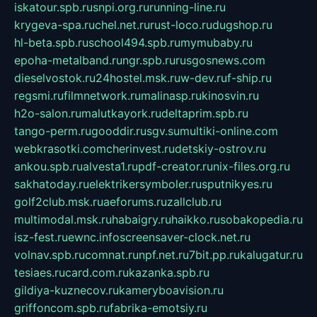
iskatour.spb.ru
snpi.org.ru
running-line.ru
krygeva-spa.ru
chel.net.ru
rust-loco.ru
dugshop.ru
hl-beta.spb.ru
school494.spb.ru
mymubaby.ru
epoha-metalband.ru
ngr.spb.ru
rusgosnews.com
dieselvostok.ru
24hostel.msk.ru
w-dev.ru
f-ship.ru
regsmi.ru
filmnetwork.ru
malinasp.ru
kinosvin.ru
h2o-salon.ru
malutkayork.ru
deltaprim.spb.ru
tango-perm.ru
gooddir.ru
sgv.su
multiki-online.com
webkrasotki.com
cherinvest.ru
detskiy-ostrov.ru
ankou.spb.ru
alvesta1.ru
pdf-creator.ru
nix-files.org.ru
sakhatoday.ru
elektrikersymboler.ru
sputnikyes.ru
golf2club.msk.ru
aeforums.ru
zallclub.ru
multimodal.msk.ru
habaigry.ru
haikko.ru
sobakopedia.ru
isz-fest.ru
ewnc.info
screensaver-clock.net.ru
volnav.spb.ru
comnat.ru
npf.net.ru
7bit.pp.ru
kalugatur.ru
tesiaes.ru
card.com.ru
kazanka.spb.ru
gildiya-kuznecov.ru
kameryboavision.ru
griffoncom.spb.ru
fabrika-emotsiy.ru