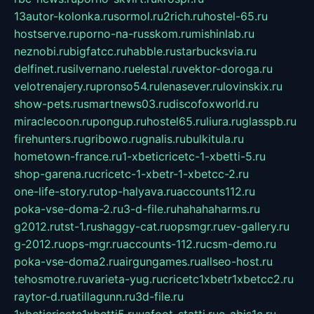
13autor-kolonka.ru
sormol.ru
2rich.ru
hostel-65.ru
hostserve.ru
porno-na-russkom.ru
mishinlab.ru
neznobi.ru
bigfatcc.ru
habble.ru
starbucksvia.ru
delfinet.ru
silvernano.ru
elestal.ru
vektor-doroga.ru
velotrenajery.ru
pronso54.ru
lenasever.ru
lovinskix.ru
show-pets.ru
smartnews03.ru
discofoxworld.ru
miraclecoon.ru
pongup.ru
hostel65.ru
liura.ru
glasspb.ru
firehunters.ru
gribowo.ru
gnalis.ru
bulkitula.ru
hometown-france.ru
1-xbeticricetc-1-xbetti-5.ru
shop-garena.ru
cricetc-1-xbetr-1-xbetcc-2.ru
one-life-story.ru
top-halyava.ru
accounts112.ru
poka-vse-doma-2.ru
3-d-file.ru
hahahaharms.ru
g2012.ru
tst-1.ru
shaggy-cat.ru
opsmgr.ru
ev-gallery.ru
g-2012.ru
ops-mgr.ru
accounts-112.ru
csm-demo.ru
poka-vse-doma2.ru
airgungames.ru
allseo-host.ru
tehosmotre.ru
varieta-yug.ru
cricetc1xbetr1xbetcc2.ru
raytor-d.ru
atillagunn.ru
3d-file.ru