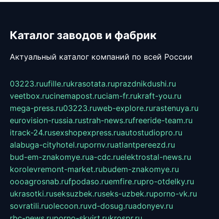
Каталог заводов и фабрик
Актуальный каталог компаний по всей России
03223.ru
ufille.ru
krasotata.ru
prazdnikdushi.ru
veetbox.ru
cinemapost.ru
ciam-fr.ru
kraft-you.ru
mega-press.ru
03223.ru
web-explore.ru
rastenuya.ru
eurovision-russia.ru
strah-news.ru
freeride-team.ru
itrack-24.ru
sexshopexpress.ru
autostudiopro.ru
alabuga-cityhotel.ru
pornv.ru
atlantpereezd.ru
bud-em-znakomye.ru
a-cdc.ru
elektrostal-news.ru
korolevremont-market.ru
budem-znakomye.ru
oooagrosnab.ru
fpodaso.ru
emfire.ru
pro-otdelky.ru
ukrasotki.ru
seksuzbek.ru
seks-uzbek.ru
porno-vk.ru
sovratili.ru
olecoon.ru
vd-dosug.ru
adonyev.ru
rbc-news.ru
porno-skvirt.ru
krospr.ru