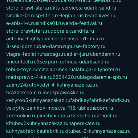
1xbeticricetc1xbetti5.ru
uafoot-statti.ru
e-abis1c.ru
store-brawl-stars.ru
kts-services.ru
dark-sand.ru
sindika-01.ru
sp-life.ru
x-legion.ru
sib-archives.ru
e-abis-1-c.ru
sindika01.ru
venda-festival.ru
store-brawlstars.ru
dooraleksandria.ru
antenna-highly.ru
mine-lab-msk.ru
1-mus.ru
3-sex-porn.ru
ban-damn.ru
purse-factory.ru
viagra-tablet.ru
fasbags.ru
adler-jun.ru
bandamn.ru
fincontech.ru
3sexporn.ru
1mus.ru
darksand.ru
rebus-toys.ru
minelab-msk.ru
alabuga-cityhotel.ru
medsprawo-4-ka.ru
2864420.ru
blagodarenie-spb.ru
zajmy24.ru
tovudyi-4-kuhnyanazakaz.ru
brazzerscom.ru
medsprawo4ka.ru
xehyroo5kuhnyanazakaz.ru
fabrikayfabrikaefabrika.ru
vskrytie-zamkov-moskva-113.ru
biletnadom.ru
zed-online.ru
pimchax.ru
brazzers-hd.ru
z-host.ru
kitubeu2kuhnyanazakaz.ru
naperekate.ru
kuhnyaofabrikaufabrik.ru
kitubeu-2-kuhnyanazakaz.ru