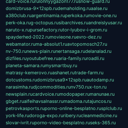
card-voice.ru
rulonnyygazon177.ru
snow-guard.ru
domizbrusa-9x12spb.ru
demaholding.ru
aalse.ru
a380club.ru
argentinamia.ru
perkoka.ru
movie-one.ru
perk-oka.ru
g-octopus.ru
sibarchives.ru
andreislyusar.ru
naruto-x.ru
pursefactory.ru
tor-lyubov-i-grom.ru
spayderhed-2022.ru
movieone.ru
evro-dez.ru
webamator.ru
ma-absolut1.ru
avtopomosch27.ru
nv-750.ru
news-plain.ru
nertansaga.ru
delanalad.ru
dizfiles.ru
youtubefree.ru
aria-family.ru
roadli.ru
planeta-samara.ru
mysmartbuy.ru
matrasy-kemerovo.ru
ashanet.ru
trade-farm.ru
dotcustoms.ru
domizbrusa9x12spb.ru
autodamp.ru
narasimha.ru
djcommodities.ru
nv750.ru
x-ton.ru
newsplain.ru
cardvoice.ru
modopaper.ru
manunae.ru
gbget.ru
alfeihavsalnassr.ru
madoma.ru
tajuncos.ru
petrovkasports.ru
porno-online-besplatno.ru
splclub.ru
york-life.ru
doroga-expo.ru
ribery.ru
cleanmedicine.ru
slovar-ivrit.ru
porno-video-besplatno.ru
seks-365.ru