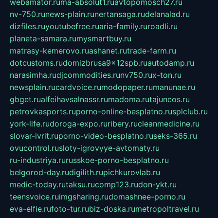
webamator.ru
ma-absolut1.ru
avtopomosch27.ru
nv-750.ru
news-plain.ru
nertansaga.ru
delanalad.ru
dizfiles.ru
youtubefree.ru
aria-family.ru
roadli.ru
planeta-samara.ru
mysmartbuy.ru
matrasy-kemerovo.ru
ashanet.ru
trade-farm.ru
dotcustoms.ru
domizbrusa9x12spb.ru
autodamp.ru
narasimha.ru
djcommodities.ru
nv750.ru
x-ton.ru
newsplain.ru
cardvoice.ru
modopaper.ru
manunae.ru
gbget.ru
alfeihavsalnassr.ru
madoma.ru
tajuncos.ru
petrovkasports.ru
porno-online-besplatno.ru
splclub.ru
york-life.ru
doroga-expo.ru
ribery.ru
cleanmedicine.ru
slovar-ivrit.ru
porno-video-besplatno.ru
seks-365.ru
ovucontrol.ru
sloty-igrovyye-avtomaty.ru
ru-industriya.ru
russkoe-porno-besplatno.ru
belgorod-day.ru
digilith.ru
pichkurovlab.ru
medic-today.ru
taksu.ru
comp123.ru
don-ykt.ru
teensvoice.ru
imgsharing.ru
domashnee-porno.ru
eva-elfie.ru
foto-tur.ru
biz-doska.ru
metropoltravel.ru