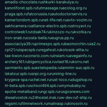
amadis-chocolate.ru
shkurki-karakulya.ru
kanotiforet.spb.ru
tutmassage.ru
ecolog.org.ru
praga.spb.ru
falcorussia.ru
autodoctorservis.ru
kamertondom.spb.ru
net-life.net.ru
avto-vozim.ru
sakhcamera.ru
alliance-electro.spb.ru
stroyavt.ru
controlweb1.ru
tdsak74.ru
kinzozo-ru.ru
kvotka.ru
iron-snab.ru
costa-bella.ru
eugrus.pp.ru
associaciya39.ru
primexpo.spb.ru
bezmorchin.ru
ia2.ru
cpt21.ru
ispecspb.ru
regahost.ru
kolosok-elita.ru
tae-kwon.ru
consrio.com.ru
insiam.ru
avegainfo.ru
archery161.ru
bigencyclica.ru
vlast16.ru
korru.net
sarmiento.spb.su
extelopedia.ru
lammin-suo.spb.ru
iskatour.spb.ru
snpi.org.ru
running-line.ru
krygeva-spa.ru
chel.net.ru
rust-loco.ru
dugshop.ru
hl-beta.spb.ru
school494.spb.ru
mymubaby.ru
epoha-metalband.ru
ngr.spb.ru
rusgosnews.com
dieselvostok.ru
24hostel.msk.ru
w-dev.ru
f-ship.ru
regsmi.ru
filmnetwork.ru
malinasp.ru
kinosvin.ru