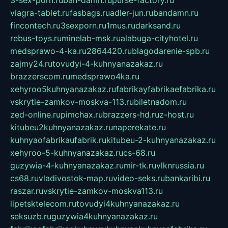
3-sex-porn.ru
ban-damn.ru
purse-factory.ru
viagra-tablet.ru
fasbags.ru
adler-jun.ru
bandamn.ru
fincontech.ru
3sexporn.ru
1mus.ru
darksand.ru
rebus-toys.ru
minelab-msk.ru
alabuga-cityhotel.ru
medsprawo-4-ka.ru
2864420.ru
blagodarenie-spb.ru
zajmy24.ru
tovudyi-4-kuhnyanazakaz.ru
brazzerscom.ru
medsprawo4ka.ru
xehyroo5kuhnyanazakaz.ru
fabrikayfabrikaefabrika.ru
vskrytie-zamkov-moskva-113.ru
biletnadom.ru
zed-online.ru
pimchax.ru
brazzers-hd.ru
z-host.ru
kitubeu2kuhnyanazakaz.ru
naperekate.ru
kuhnyaofabrikaufabrik.ru
kitubeu-2-kuhnyanazakaz.ru
xehyroo-5-kuhnyanazakaz.ru
cs-68.ru
guzywia-4-kuhnyanazakaz.ru
mir-tk.ru
vlknrussia.ru
cs68.ru
vladivostok-map.ru
video-seks.ru
bankaribi.ru
raszar.ru
vskrytie-zamkov-moskva113.ru
lipetsktelecom.ru
tovudyi4kuhnyanazakaz.ru
seksuzb.ru
guzywia4kuhnyanazakaz.ru