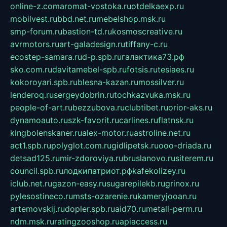
online-z.com
aromat-vostoka.ru
otdelkaexp.ru
mobilvest.ru
bbd.net.ru
mebelshop.msk.ru
smp-forum.ru
bastion-td.ru
kosmoscreative.ru
avrmotors.ru
art-galadesign.ru
tiffany-c.ru
ecostep-samara.ru
d-p.spb.ru
галактика73.рф
sko.com.ru
davitamebel-spb.ru
fotsis.ru
tesiaes.ru
kokoroyari.spb.ru
blesna-kazan.ru
mossilver.ru
lenderoq.ru
sergeydobrin.ru
tochkazvuka.msk.ru
people-of-art.ru
bezzubova.ru
clubtibet.ru
orior-aks.ru
dynamoauto.ru
szk-favorit.ru
carlines.ru
flatnsk.ru
kingbolenskaner.ru
alex-motor.ru
astroline.net.ru
act1.spb.ru
polyglot.com.ru
gidlipetsk.ru
ooo-driada.ru
detsad125.ru
mir-zdoroviya.ru
bruslanovo.ru
siterem.ru
council.spb.ru
лодкипатриот.рф
kafekolizey.ru
iclub.net.ru
gazon-easy.ru
sugarepilekb.ru
grinox.ru
pylesostineco.ru
msts-ozarenie.ru
kameryjooan.ru
artemovskij.ru
dopler.spb.ru
aid70.ru
metall-perm.ru
ndm.msk.ru
ratingzooshop.ru
apiaccess.ru