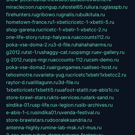
miraclecoon.ru
pongup.ru
hostel65.ru
liura.ru
glasspb.ru
firehunters.ru
gribowo.ru
gnalis.ru
bulkitula.ru
hometown-france.ru
1-xbeticricetc-1-xbetti-5.ru
shop-garena.ru
cricetc-1-xbetr-1-xbetcc-2.ru
one-life-story.ru
top-halyava.ru
accounts112.ru
poka-vse-doma-2.ru
3-d-file.ru
hahahaharms.ru
g2012.ru
tst-1.ru
shaggy-cat.ru
opsmgr.ru
ev-gallery.ru
g-2012.ru
ops-mgr.ru
accounts-112.ru
csm-demo.ru
poka-vse-doma2.ru
airgungames.ru
allseo-host.ru
tehosmotre.ru
varieta-yug.ru
cricetc1xbetr1xbetcc2.ru
raytor-d.ru
atillagunn.ru
3d-file.ru
1xbeticricetc1xbetti5.ru
uafoot-statti.ru
e-abis1c.ru
store-brawl-stars.ru
kts-services.ru
dark-sand.ru
sindika-01.ru
sp-life.ru
x-legion.ru
sib-archives.ru
e-abis-1-c.ru
sindika01.ru
venda-festival.ru
store-brawlstars.ru
dooraleksandria.ru
antenna-highly.ru
mine-lab-msk.ru
1-mus.ru