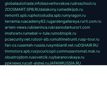
globalautotrade.info
bezverhovskoe.ru
drsschool.ru
ZOOSMART.SPB.RU
dalakony.ru
medikijob.ru
remontt.spb.ru
photostudia.spb.ru
myragon.ru
terramia.ru
academy62.ru
gardengallereya.ru
rti.com.ru
artem-news.ru
biserinca.ru
krasnodarkurort.com
imshowtv.ru
mebel-v-tule.ru
mobtopik.ru
pcsecurity.net.ru
tool-sib.ru
multimetrunit.ru
sp-tour.ru
fan-cs.ru
santeh-russia.ru
symbian9.net.ru
DSHAIR.RU
tmmotors.spb.ru
xjocuricopii.com
musavtomat.msk.ru
obustrojdom.ru
sovetcik.ru
ybaranovskaya.ru
ppknews.ru
cult-alshei.ru
JAPANRUSSIA.RU
proekciyamebel.ru
imper-finans.ru
rim.org.ru
glamourai.ru
brassminus.ru
zabor-pro.ru
ftn.pp.ru
dorogoe58.ru
laimengpacker.ru
kuzova-zapchasti.ru
sageerp.ru
taxodrom.ru
dsrazvitie.ru
hardcity.net.ru
ratinghomegames.ru
topservice25.ru
gubernyan.ru
gtglasslined.ru
ii4.ru
tssport.spb.ru
andorra24.com
blackwallstreet.ru
oboimos.ru
optim-doors.com.ru