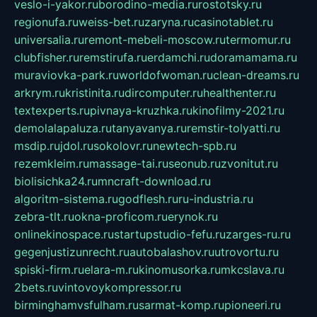
veslo-i-yakor.ru
borodino-media.ru
rostotsky.ru
regionufa.ru
weiss-bet.ru
zaryna.ru
casinotablet.ru
universalia.ru
remont-mebeli-moscow.ru
termomur.ru
clubfisher.ru
remstirufa.ru
erdamchi.ru
doramamama.ru
muraviovka-park.ru
worldofwoman.ru
clean-dreams.ru
arkrym.ru
kristinita.ru
dircomputer.ru
healthenter.ru
textexperts.ru
pivnaya-kruzhka.ru
kinofilmy-2021.ru
demolalapaluza.ru
tanyavanya.ru
remstir-tolyatti.ru
msdip.ru
jdol.ru
sokolovr.ru
newtech-spb.ru
rezemkleim.ru
massage-tai.ru
seonub.ru
zvonitut.ru
biolisichka24.ru
mncraft-download.ru
algoritm-sistema.ru
godflesh.ru
ru-industria.ru
zebra-tlt.ru
okna-proficom.ru
erynok.ru
onlinekinospace.ru
startupstudio-fefu.ru
zarges-ru.ru
gegenjustizunrecht.ru
autobalashov.ru
utrovortu.ru
spiski-firm.ru
elara-m.ru
kinomusorka.ru
mkcslava.ru
2bets.ru
vintovoykompressor.ru
birminghamvsfulham.ru
sarmat-komp.ru
pioneeri.ru