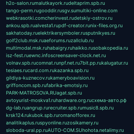
h2o-salon.ru
malutkayork.ru
deltaprim.spb.ru
tango-perm.ru
gooddir.ru
sgv.su
multiki-online.com
webkrasotki.com
cherinvest.ru
detskiy-ostrov.ru
ankou.spb.ru
alvesta1.ru
pdf-creator.ru
nix-files.org.ru
sakhatoday.ru
elektrikersymboler.ru
sputnikyes.ru
golf2club.msk.ru
aeforums.ru
zallclub.ru
multimodal.msk.ru
habaigry.ru
haikko.ru
sobakopedia.ru
isz-fest.ru
ewnc.info
screensaver-clock.net.ru
volnav.spb.ru
comnat.ru
npf.net.ru
7bit.pp.ru
kalugatur.ru
tesiaes.ru
card.com.ru
kazanka.spb.ru
gildiya-kuznecov.ru
kameryboavision.ru
griffoncom.spb.ru
fabrika-emotsiy.ru
PARK-MATROSOVA.RU
agat.spb.ru
avtoyurist-moskva1.ru
hardware.org.ru
схема-авто.рф
dg-lab.ru
angrup.ru
recruiter.spb.ru
music8.spb.ru
krsk124.ru
kubok.spb.ru
romanofforex.ru
analitikaplus.ru
spyonline.ru
zosikamery.ru
sloboda-ural.pp.ru
AUTO-COM.SU
hohota.net
alimy.ru