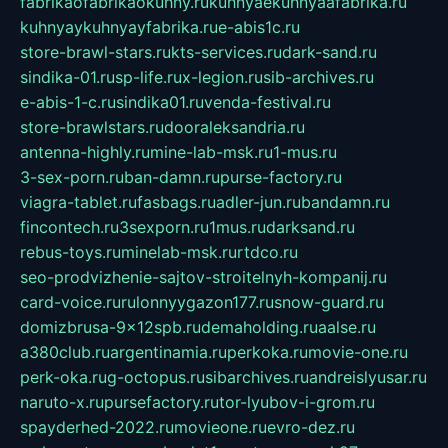
fabrikaofabrikaokuhny.ru
kuhnyaekuhnyaafabrika.ru
kuhnyaykuhnyayfabrika.ru
e-abis1c.ru
store-brawl-stars.ru
kts-services.ru
dark-sand.ru
sindika-01.ru
sp-life.ru
x-legion.ru
sib-archives.ru
e-abis-1-c.ru
sindika01.ru
venda-festival.ru
store-brawlstars.ru
dooraleksandria.ru
antenna-highly.ru
mine-lab-msk.ru
1-mus.ru
3-sex-porn.ru
ban-damn.ru
purse-factory.ru
viagra-tablet.ru
fasbags.ru
adler-jun.ru
bandamn.ru
fincontech.ru
3sexporn.ru
1mus.ru
darksand.ru
rebus-toys.ru
minelab-msk.ru
rtdco.ru
seo-prodvizhenie-sajtov-stroitelnyh-kompanij.ru
card-voice.ru
rulonnyygazon177.ru
snow-guard.ru
domizbrusa-9x12spb.ru
demaholding.ru
aalse.ru
a380club.ru
argentinamia.ru
perkoka.ru
movie-one.ru
perk-oka.ru
g-octopus.ru
sibarchives.ru
andreislyusar.ru
naruto-x.ru
pursefactory.ru
tor-lyubov-i-grom.ru
spayderhed-2022.ru
movieone.ru
evro-dez.ru