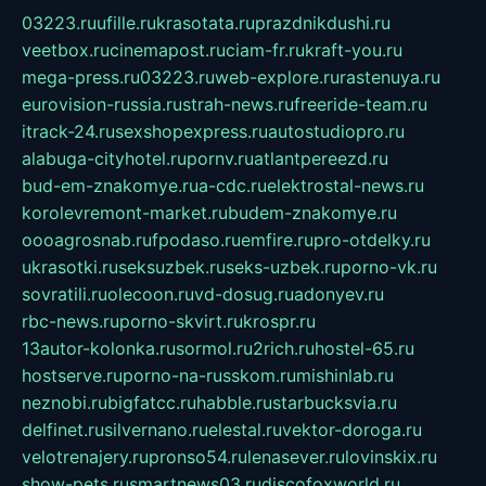
03223.ru
ufille.ru
krasotata.ru
prazdnikdushi.ru
veetbox.ru
cinemapost.ru
ciam-fr.ru
kraft-you.ru
mega-press.ru
03223.ru
web-explore.ru
rastenuya.ru
eurovision-russia.ru
strah-news.ru
freeride-team.ru
itrack-24.ru
sexshopexpress.ru
autostudiopro.ru
alabuga-cityhotel.ru
pornv.ru
atlantpereezd.ru
bud-em-znakomye.ru
a-cdc.ru
elektrostal-news.ru
korolevremont-market.ru
budem-znakomye.ru
oooagrosnab.ru
fpodaso.ru
emfire.ru
pro-otdelky.ru
ukrasotki.ru
seksuzbek.ru
seks-uzbek.ru
porno-vk.ru
sovratili.ru
olecoon.ru
vd-dosug.ru
adonyev.ru
rbc-news.ru
porno-skvirt.ru
krospr.ru
13autor-kolonka.ru
sormol.ru
2rich.ru
hostel-65.ru
hostserve.ru
porno-na-russkom.ru
mishinlab.ru
neznobi.ru
bigfatcc.ru
habble.ru
starbucksvia.ru
delfinet.ru
silvernano.ru
elestal.ru
vektor-doroga.ru
velotrenajery.ru
pronso54.ru
lenasever.ru
lovinskix.ru
show-pets.ru
smartnews03.ru
discofoxworld.ru