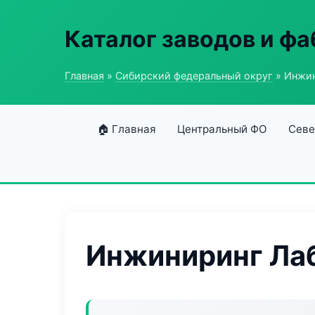
Каталог заводов и ф
Главная
»
Сибирский федеральный округ
» Инжин
🏠 Главная
Центральный ФО
Севе
Инжиниринг Лаб