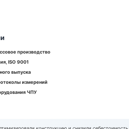
ми
ассовое производство
ия, ISO 9001
ного выпуска
ротоколы измерений
орудования ЧПУ
птимизировали конструкцию и снизили себестоимость