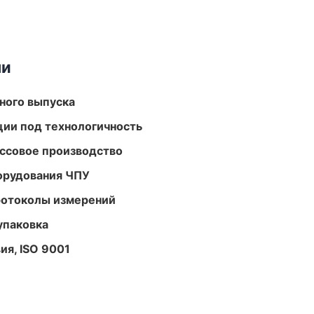
ми
ного выпуска
ции под технологичность
ассовое производство
орудования ЧПУ
ротоколы измерений
упаковка
ия, ISO 9001