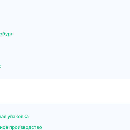
рбург
к
ая упаковка
тное производство