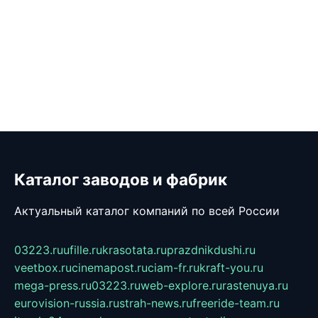
Каталог заводов и фабрик
Актуальный каталог компаний по всей России
03223.ru
ufille.ru
krasotata.ru
prazdnikdushi.ru
veetbox.ru
cinemapost.ru
ciam-fr.ru
kraft-you.ru
mega-press.ru
03223.ru
web-explore.ru
rastenuya.ru
eurovision-russia.ru
strah-news.ru
freeride-team.ru