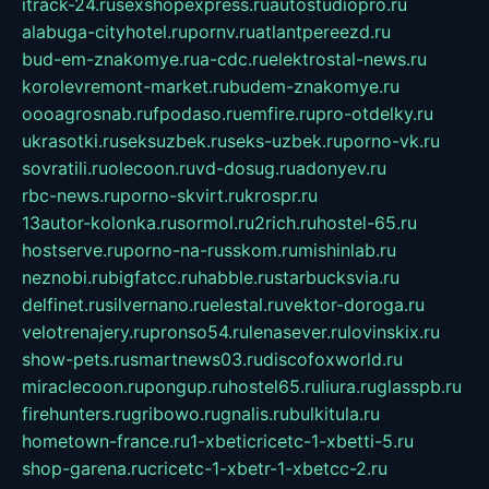
itrack-24.ru
sexshopexpress.ru
autostudiopro.ru
alabuga-cityhotel.ru
pornv.ru
atlantpereezd.ru
bud-em-znakomye.ru
a-cdc.ru
elektrostal-news.ru
korolevremont-market.ru
budem-znakomye.ru
oooagrosnab.ru
fpodaso.ru
emfire.ru
pro-otdelky.ru
ukrasotki.ru
seksuzbek.ru
seks-uzbek.ru
porno-vk.ru
sovratili.ru
olecoon.ru
vd-dosug.ru
adonyev.ru
rbc-news.ru
porno-skvirt.ru
krospr.ru
13autor-kolonka.ru
sormol.ru
2rich.ru
hostel-65.ru
hostserve.ru
porno-na-russkom.ru
mishinlab.ru
neznobi.ru
bigfatcc.ru
habble.ru
starbucksvia.ru
delfinet.ru
silvernano.ru
elestal.ru
vektor-doroga.ru
velotrenajery.ru
pronso54.ru
lenasever.ru
lovinskix.ru
show-pets.ru
smartnews03.ru
discofoxworld.ru
miraclecoon.ru
pongup.ru
hostel65.ru
liura.ru
glasspb.ru
firehunters.ru
gribowo.ru
gnalis.ru
bulkitula.ru
hometown-france.ru
1-xbeticricetc-1-xbetti-5.ru
shop-garena.ru
cricetc-1-xbetr-1-xbetcc-2.ru