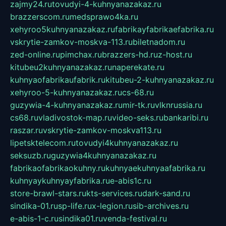
zajmy24.ru
tovudyi-4-kuhnyanazakaz.ru
brazzerscom.ru
medsprawo4ka.ru
xehyroo5kuhnyanazakaz.ru
fabrikayfabrikaefabrika.ru
vskrytie-zamkov-moskva-113.ru
biletnadom.ru
zed-online.ru
pimchax.ru
brazzers-hd.ru
z-host.ru
kitubeu2kuhnyanazakaz.ru
naperekate.ru
kuhnyaofabrikaufabrik.ru
kitubeu-2-kuhnyanazakaz.ru
xehyroo-5-kuhnyanazakaz.ru
cs-68.ru
guzywia-4-kuhnyanazakaz.ru
mir-tk.ru
vlknrussia.ru
cs68.ru
vladivostok-map.ru
video-seks.ru
bankaribi.ru
raszar.ru
vskrytie-zamkov-moskva113.ru
lipetsktelecom.ru
tovudyi4kuhnyanazakaz.ru
seksuzb.ru
guzywia4kuhnyanazakaz.ru
fabrikaofabrikaokuhny.ru
kuhnyaekuhnyaafabrika.ru
kuhnyaykuhnyayfabrika.ru
e-abis1c.ru
store-brawl-stars.ru
kts-services.ru
dark-sand.ru
sindika-01.ru
sp-life.ru
x-legion.ru
sib-archives.ru
e-abis-1-c.ru
sindika01.ru
venda-festival.ru