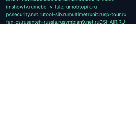
imshowtv.ru
mebel-v-tule.ru
mobtopik.ru
pcsecurity.net.ru
tool-sib.ru
multimetrunit.ru
sp-tour.ru
fan-cs.ru
santeh-russia.ru
symbian9.net.ru
DSHAIR.RU
tmmotors.spb.ru
xjocuricopii.com
musavtomat.msk.ru
obustrojdom.ru
sovetcik.ru
ybaranovskaya.ru
ppknews.ru
cult-alshei.ru
JAPANRUSSIA.RU
proekciyamebel.ru
imper-finans.ru
rim.org.ru
glamourai.ru
brassminus.ru
zabor-pro.ru
ftn.pp.ru
dorogoe58.ru
laimengpacker.ru
kuzova-zapchasti.ru
sageerp.ru
taxodrom.ru
dsrazvitie.ru
hardcity.net.ru
ratinghomegames.ru
topservice25.ru
gubernyan.ru
gtglasslined.ru
ii4.ru
tssport.spb.ru
andorra24.com
blackwallstreet.ru
oboimos.ru
optim-doors.com.ru
ikuch.ru
nycr.org.ru
npa21.ru
vremya-ch.spb.ru
desert000.ru
ivtorgi.ru
ifiori.ru
catalog-statei.ru
dcv.org.ru
spetsmaster174.ru
ipkameryhiseeu.ru
dum26.ru
ruspol.spb.ru
fr-opendp.ru
kam-solnyshko.ru
cheyenne-arapaho.ru
sevzapmetal.spb.ru