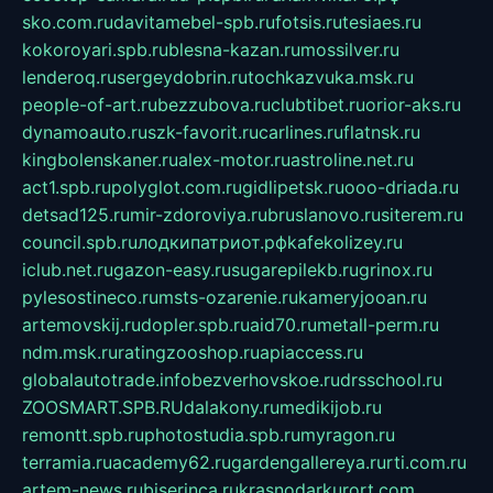
sko.com.ru
davitamebel-spb.ru
fotsis.ru
tesiaes.ru
kokoroyari.spb.ru
blesna-kazan.ru
mossilver.ru
lenderoq.ru
sergeydobrin.ru
tochkazvuka.msk.ru
people-of-art.ru
bezzubova.ru
clubtibet.ru
orior-aks.ru
dynamoauto.ru
szk-favorit.ru
carlines.ru
flatnsk.ru
kingbolenskaner.ru
alex-motor.ru
astroline.net.ru
act1.spb.ru
polyglot.com.ru
gidlipetsk.ru
ooo-driada.ru
detsad125.ru
mir-zdoroviya.ru
bruslanovo.ru
siterem.ru
council.spb.ru
лодкипатриот.рф
kafekolizey.ru
iclub.net.ru
gazon-easy.ru
sugarepilekb.ru
grinox.ru
pylesostineco.ru
msts-ozarenie.ru
kameryjooan.ru
artemovskij.ru
dopler.spb.ru
aid70.ru
metall-perm.ru
ndm.msk.ru
ratingzooshop.ru
apiaccess.ru
globalautotrade.info
bezverhovskoe.ru
drsschool.ru
ZOOSMART.SPB.RU
dalakony.ru
medikijob.ru
remontt.spb.ru
photostudia.spb.ru
myragon.ru
terramia.ru
academy62.ru
gardengallereya.ru
rti.com.ru
artem-news.ru
biserinca.ru
krasnodarkurort.com