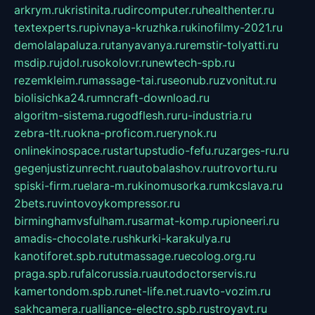
arkrym.ru
kristinita.ru
dircomputer.ru
healthenter.ru
textexperts.ru
pivnaya-kruzhka.ru
kinofilmy-2021.ru
demolalapaluza.ru
tanyavanya.ru
remstir-tolyatti.ru
msdip.ru
jdol.ru
sokolovr.ru
newtech-spb.ru
rezemkleim.ru
massage-tai.ru
seonub.ru
zvonitut.ru
biolisichka24.ru
mncraft-download.ru
algoritm-sistema.ru
godflesh.ru
ru-industria.ru
zebra-tlt.ru
okna-proficom.ru
erynok.ru
onlinekinospace.ru
startupstudio-fefu.ru
zarges-ru.ru
gegenjustizunrecht.ru
autobalashov.ru
utrovortu.ru
spiski-firm.ru
elara-m.ru
kinomusorka.ru
mkcslava.ru
2bets.ru
vintovoykompressor.ru
birminghamvsfulham.ru
sarmat-komp.ru
pioneeri.ru
amadis-chocolate.ru
shkurki-karakulya.ru
kanotiforet.spb.ru
tutmassage.ru
ecolog.org.ru
praga.spb.ru
falcorussia.ru
autodoctorservis.ru
kamertondom.spb.ru
net-life.net.ru
avto-vozim.ru
sakhcamera.ru
alliance-electro.spb.ru
stroyavt.ru