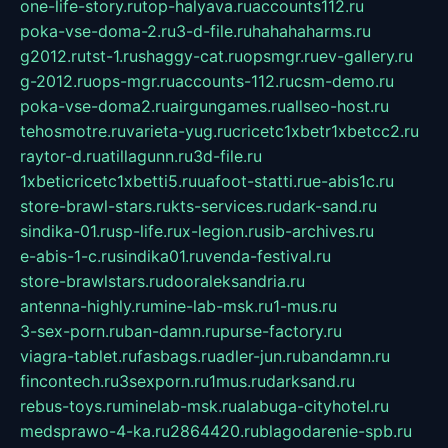
one-life-story.ru
top-halyava.ru
accounts112.ru
poka-vse-doma-2.ru
3-d-file.ru
hahahaharms.ru
g2012.ru
tst-1.ru
shaggy-cat.ru
opsmgr.ru
ev-gallery.ru
g-2012.ru
ops-mgr.ru
accounts-112.ru
csm-demo.ru
poka-vse-doma2.ru
airgungames.ru
allseo-host.ru
tehosmotre.ru
varieta-yug.ru
cricetc1xbetr1xbetcc2.ru
raytor-d.ru
atillagunn.ru
3d-file.ru
1xbeticricetc1xbetti5.ru
uafoot-statti.ru
e-abis1c.ru
store-brawl-stars.ru
kts-services.ru
dark-sand.ru
sindika-01.ru
sp-life.ru
x-legion.ru
sib-archives.ru
e-abis-1-c.ru
sindika01.ru
venda-festival.ru
store-brawlstars.ru
dooraleksandria.ru
antenna-highly.ru
mine-lab-msk.ru
1-mus.ru
3-sex-porn.ru
ban-damn.ru
purse-factory.ru
viagra-tablet.ru
fasbags.ru
adler-jun.ru
bandamn.ru
fincontech.ru
3sexporn.ru
1mus.ru
darksand.ru
rebus-toys.ru
minelab-msk.ru
alabuga-cityhotel.ru
medsprawo-4-ka.ru
2864420.ru
blagodarenie-spb.ru