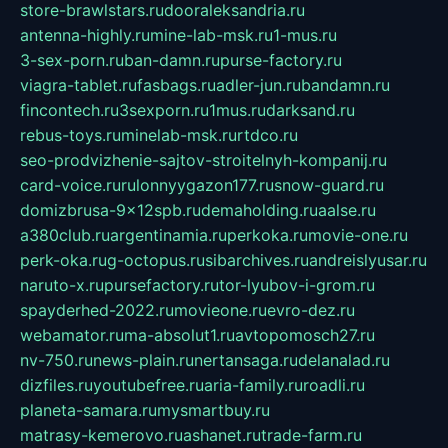
store-brawlstars.ru
dooraleksandria.ru
antenna-highly.ru
mine-lab-msk.ru
1-mus.ru
3-sex-porn.ru
ban-damn.ru
purse-factory.ru
viagra-tablet.ru
fasbags.ru
adler-jun.ru
bandamn.ru
fincontech.ru
3sexporn.ru
1mus.ru
darksand.ru
rebus-toys.ru
minelab-msk.ru
rtdco.ru
seo-prodvizhenie-sajtov-stroitelnyh-kompanij.ru
card-voice.ru
rulonnyygazon177.ru
snow-guard.ru
domizbrusa-9x12spb.ru
demaholding.ru
aalse.ru
a380club.ru
argentinamia.ru
perkoka.ru
movie-one.ru
perk-oka.ru
g-octopus.ru
sibarchives.ru
andreislyusar.ru
naruto-x.ru
pursefactory.ru
tor-lyubov-i-grom.ru
spayderhed-2022.ru
movieone.ru
evro-dez.ru
webamator.ru
ma-absolut1.ru
avtopomosch27.ru
nv-750.ru
news-plain.ru
nertansaga.ru
delanalad.ru
dizfiles.ru
youtubefree.ru
aria-family.ru
roadli.ru
planeta-samara.ru
mysmartbuy.ru
matrasy-kemerovo.ru
ashanet.ru
trade-farm.ru