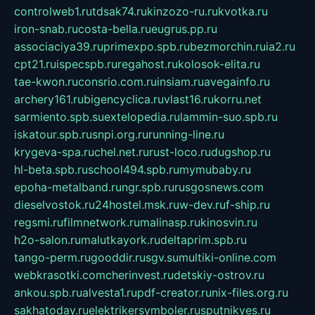
controlweb1.ru
tdsak74.ru
kinzozo-ru.ru
kvotka.ru
iron-snab.ru
costa-bella.ru
eugrus.pp.ru
associaciya39.ru
primexpo.spb.ru
bezmorchin.ru
ia2.ru
cpt21.ru
ispecspb.ru
regahost.ru
kolosok-elita.ru
tae-kwon.ru
consrio.com.ru
insiam.ru
avegainfo.ru
archery161.ru
bigencyclica.ru
vlast16.ru
korru.net
sarmiento.spb.su
extelopedia.ru
lammin-suo.spb.ru
iskatour.spb.ru
snpi.org.ru
running-line.ru
krygeva-spa.ru
chel.net.ru
rust-loco.ru
dugshop.ru
hl-beta.spb.ru
school494.spb.ru
mymubaby.ru
epoha-metalband.ru
ngr.spb.ru
rusgosnews.com
dieselvostok.ru
24hostel.msk.ru
w-dev.ru
f-ship.ru
regsmi.ru
filmnetwork.ru
malinasp.ru
kinosvin.ru
h2o-salon.ru
malutkayork.ru
deltaprim.spb.ru
tango-perm.ru
gooddir.ru
sgv.su
multiki-online.com
webkrasotki.com
cherinvest.ru
detskiy-ostrov.ru
ankou.spb.ru
alvesta1.ru
pdf-creator.ru
nix-files.org.ru
sakhatoday.ru
elektrikersymboler.ru
sputnikyes.ru