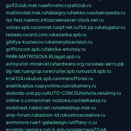
golf2club.msk.ru
aeforums.ru
zallclub.ru
multimodal.msk.ru
habaigry.ru
haikko.ru
sobakopedia.ru
isz-fest.ru
ewnc.info
screensaver-clock.net.ru
volnav.spb.ru
comnat.ru
npf.net.ru
7bit.pp.ru
kalugatur.ru
tesiaes.ru
card.com.ru
kazanka.spb.ru
gildiya-kuznecov.ru
kameryboavision.ru
griffoncom.spb.ru
fabrika-emotsiy.ru
PARK-MATROSOVA.RU
agat.spb.ru
avtoyurist-moskva1.ru
hardware.org.ru
схема-авто.рф
dg-lab.ru
angrup.ru
recruiter.spb.ru
music8.spb.ru
krsk124.ru
kubok.spb.ru
romanofforex.ru
analitikaplus.ru
spyonline.ru
zosikamery.ru
sloboda-ural.pp.ru
AUTO-COM.SU
hohota.net
alimy.ru
online-z.com
aromat-vostoka.ru
otdelkaexp.ru
mobilvest.ru
bbd.net.ru
mebelshop.msk.ru
smp-forum.ru
bastion-td.ru
kosmoscreative.ru
avrmotors.ru
art-galadesign.ru
tiffany-c.ru
ecostep-samara.ru
d-p.spb.ru
галактика73.рф