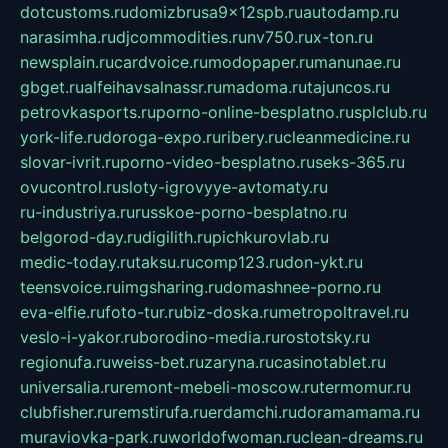
dotcustoms.ru
domizbrusa9x12spb.ru
autodamp.ru
narasimha.ru
djcommodities.ru
nv750.ru
x-ton.ru
newsplain.ru
cardvoice.ru
modopaper.ru
manunae.ru
gbget.ru
alfeihavsalnassr.ru
madoma.ru
tajuncos.ru
petrovkasports.ru
porno-online-besplatno.ru
splclub.ru
york-life.ru
doroga-expo.ru
ribery.ru
cleanmedicine.ru
slovar-ivrit.ru
porno-video-besplatno.ru
seks-365.ru
ovucontrol.ru
sloty-igrovyye-avtomaty.ru
ru-industriya.ru
russkoe-porno-besplatno.ru
belgorod-day.ru
digilith.ru
pichkurovlab.ru
medic-today.ru
taksu.ru
comp123.ru
don-ykt.ru
teensvoice.ru
imgsharing.ru
domashnee-porno.ru
eva-elfie.ru
foto-tur.ru
biz-doska.ru
metropoltravel.ru
veslo-i-yakor.ru
borodino-media.ru
rostotsky.ru
regionufa.ru
weiss-bet.ru
zaryna.ru
casinotablet.ru
universalia.ru
remont-mebeli-moscow.ru
termomur.ru
clubfisher.ru
remstirufa.ru
erdamchi.ru
doramamama.ru
muraviovka-park.ru
worldofwoman.ru
clean-dreams.ru