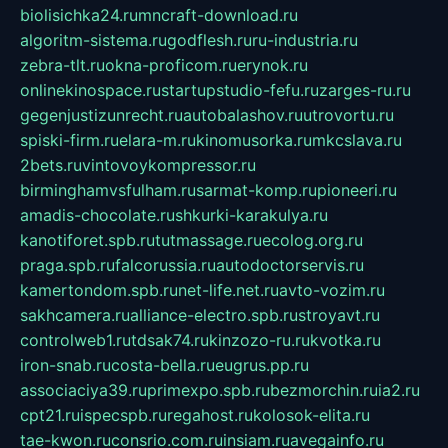
biolisichka24.ru
mncraft-download.ru
algoritm-sistema.ru
godflesh.ru
ru-industria.ru
zebra-tlt.ru
okna-proficom.ru
erynok.ru
onlinekinospace.ru
startupstudio-fefu.ru
zarges-ru.ru
gegenjustizunrecht.ru
autobalashov.ru
utrovortu.ru
spiski-firm.ru
elara-m.ru
kinomusorka.ru
mkcslava.ru
2bets.ru
vintovoykompressor.ru
birminghamvsfulham.ru
sarmat-komp.ru
pioneeri.ru
amadis-chocolate.ru
shkurki-karakulya.ru
kanotiforet.spb.ru
tutmassage.ru
ecolog.org.ru
praga.spb.ru
falcorussia.ru
autodoctorservis.ru
kamertondom.spb.ru
net-life.net.ru
avto-vozim.ru
sakhcamera.ru
alliance-electro.spb.ru
stroyavt.ru
controlweb1.ru
tdsak74.ru
kinzozo-ru.ru
kvotka.ru
iron-snab.ru
costa-bella.ru
eugrus.pp.ru
associaciya39.ru
primexpo.spb.ru
bezmorchin.ru
ia2.ru
cpt21.ru
ispecspb.ru
regahost.ru
kolosok-elita.ru
tae-kwon.ru
consrio.com.ru
insiam.ru
avegainfo.ru