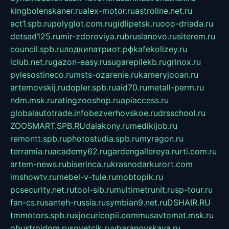
kingbolenskaner.ru
alex-motor.ru
astroline.net.ru
act1.spb.ru
polyglot.com.ru
gidlipetsk.ru
ooo-driada.ru
detsad125.ru
mir-zdoroviya.ru
bruslanovo.ru
siterem.ru
council.spb.ru
лодкипатриот.рф
kafekolizey.ru
iclub.net.ru
gazon-easy.ru
sugarepilekb.ru
grinox.ru
pylesostineco.ru
msts-ozarenie.ru
kameryjooan.ru
artemovskij.ru
dopler.spb.ru
aid70.ru
metall-perm.ru
ndm.msk.ru
ratingzooshop.ru
apiaccess.ru
globalautotrade.info
bezverhovskoe.ru
drsschool.ru
ZOOSMART.SPB.RU
dalakony.ru
medikijob.ru
remontt.spb.ru
photostudia.spb.ru
myragon.ru
terramia.ru
academy62.ru
gardengallereya.ru
rti.com.ru
artem-news.ru
biserinca.ru
krasnodarkurort.com
imshowtv.ru
mebel-v-tule.ru
mobtopik.ru
pcsecurity.net.ru
tool-sib.ru
multimetrunit.ru
sp-tour.ru
fan-cs.ru
santeh-russia.ru
symbian9.net.ru
DSHAIR.RU
tmmotors.spb.ru
xjocuricopii.com
musavtomat.msk.ru
obustrojdom.ru
sovetcik.ru
ybaranovskaya.ru