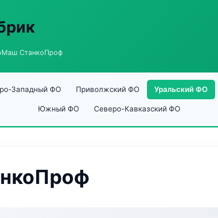
абрик
оМаш СтанкоПроф
ро-Западный ФО
Приволжский ФО
Уральский ФО
Южный ФО
Северо-Кавказский ФО
анкоПроф