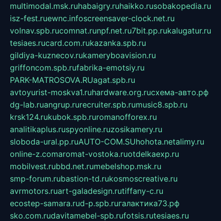
multimodal.msk.ru
habaigry.ru
haikko.ru
sobakopedia.ru
isz-fest.ru
ewnc.info
screensaver-clock.net.ru
volnav.spb.ru
comnat.ru
npf.net.ru
7bit.pp.ru
kalugatur.ru
tesiaes.ru
card.com.ru
kazanka.spb.ru
gildiya-kuznecov.ru
kameryboavision.ru
griffoncom.spb.ru
fabrika-emotsiy.ru
PARK-MATROSOVA.RU
agat.spb.ru
avtoyurist-moskva1.ru
hardware.org.ru
схема-авто.рф
dg-lab.ru
angrup.ru
recruiter.spb.ru
music8.spb.ru
krsk124.ru
kubok.spb.ru
romanofforex.ru
analitikaplus.ru
spyonline.ru
zosikamery.ru
sloboda-ural.pp.ru
AUTO-COM.SU
hohota.net
alimy.ru
online-z.com
aromat-vostoka.ru
otdelkaexp.ru
mobilvest.ru
bbd.net.ru
mebelshop.msk.ru
smp-forum.ru
bastion-td.ru
kosmoscreative.ru
avrmotors.ru
art-galadesign.ru
tiffany-c.ru
ecostep-samara.ru
d-p.spb.ru
галактика73.рф
sko.com.ru
davitamebel-spb.ru
fotsis.ru
tesiaes.ru