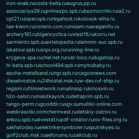
iron-snab.ru
costa-bella.ru
eugrus.pp.ru
associaciya39.ru
primexpo.spb.ru
bezmorchin.ru
ia2.ru
cpt21.ru
ispecspb.ru
regahost.ru
kolosok-elita.ru
tae-kwon.ru
consrio.com.ru
insiam.ru
avegainfo.ru
archery161.ru
bigencyclica.ru
vlast16.ru
korru.net
sarmiento.spb.su
extelopedia.ru
lammin-suo.spb.ru
iskatour.spb.ru
snpi.org.ru
running-line.ru
krygeva-spa.ru
chel.net.ru
rust-loco.ru
dugshop.ru
hl-beta.spb.ru
school494.spb.ru
mymubaby.ru
epoha-metalband.ru
ngr.spb.ru
rusgosnews.com
dieselvostok.ru
24hostel.msk.ru
w-dev.ru
f-ship.ru
regsmi.ru
filmnetwork.ru
malinasp.ru
kinosvin.ru
h2o-salon.ru
malutkayork.ru
deltaprim.spb.ru
tango-perm.ru
gooddir.ru
sgv.su
multiki-online.com
webkrasotki.com
cherinvest.ru
detskiy-ostrov.ru
ankou.spb.ru
alvesta1.ru
pdf-creator.ru
nix-files.org.ru
sakhatoday.ru
elektrikersymboler.ru
sputnikyes.ru
golf2club.msk.ru
aeforums.ru
zallclub.ru