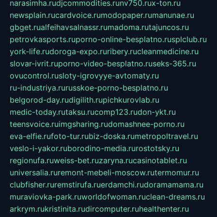
narasimha.ru
djcommodities.ru
nv750.ru
x-ton.ru
newsplain.ru
cardvoice.ru
modopaper.ru
manunae.ru
gbget.ru
alfeihavsalnassr.ru
madoma.ru
tajuncos.ru
petrovkasports.ru
porno-online-besplatno.ru
splclub.ru
york-life.ru
doroga-expo.ru
ribery.ru
cleanmedicine.ru
slovar-ivrit.ru
porno-video-besplatno.ru
seks-365.ru
ovucontrol.ru
sloty-igrovyye-avtomaty.ru
ru-industriya.ru
russkoe-porno-besplatno.ru
belgorod-day.ru
digilith.ru
pichkurovlab.ru
medic-today.ru
taksu.ru
comp123.ru
don-ykt.ru
teensvoice.ru
imgsharing.ru
domashnee-porno.ru
eva-elfie.ru
foto-tur.ru
biz-doska.ru
metropoltravel.ru
veslo-i-yakor.ru
borodino-media.ru
rostotsky.ru
regionufa.ru
weiss-bet.ru
zaryna.ru
casinotablet.ru
universalia.ru
remont-mebeli-moscow.ru
termomur.ru
clubfisher.ru
remstirufa.ru
erdamchi.ru
doramamama.ru
muraviovka-park.ru
worldofwoman.ru
clean-dreams.ru
arkrym.ru
kristinita.ru
dircomputer.ru
healthenter.ru