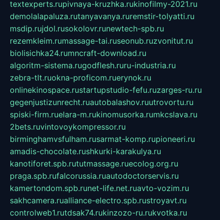
textexperts.ru
pivnaya-kruzhka.ru
kinofilmy-2021.ru
demolalapaluza.ru
tanyavanya.ru
remstir-tolyatti.ru
msdip.ru
jdol.ru
sokolovr.ru
newtech-spb.ru
rezemkleim.ru
massage-tai.ru
seonub.ru
zvonitut.ru
biolisichka24.ru
mncraft-download.ru
algoritm-sistema.ru
godflesh.ru
ru-industria.ru
zebra-tlt.ru
okna-proficom.ru
erynok.ru
onlinekinospace.ru
startupstudio-fefu.ru
zarges-ru.ru
gegenjustizunrecht.ru
autobalashov.ru
utrovortu.ru
spiski-firm.ru
elara-m.ru
kinomusorka.ru
mkcslava.ru
2bets.ru
vintovoykompressor.ru
birminghamvsfulham.ru
sarmat-komp.ru
pioneeri.ru
amadis-chocolate.ru
shkurki-karakulya.ru
kanotiforet.spb.ru
tutmassage.ru
ecolog.org.ru
praga.spb.ru
falcorussia.ru
autodoctorservis.ru
kamertondom.spb.ru
net-life.net.ru
avto-vozim.ru
sakhcamera.ru
alliance-electro.spb.ru
stroyavt.ru
controlweb1.ru
tdsak74.ru
kinzozo-ru.ru
kvotka.ru