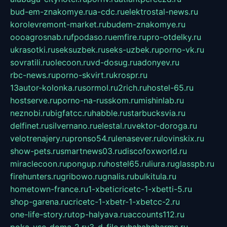
bud-em-znakomye.ru
a-cdc.ru
elektrostal-news.ru
korolevremont-market.ru
budem-znakomye.ru
oooagrosnab.ru
fpodaso.ru
emfire.ru
pro-otdelky.ru
ukrasotki.ru
seksuzbek.ru
seks-uzbek.ru
porno-vk.ru
sovratili.ru
olecoon.ru
vd-dosug.ru
adonyev.ru
rbc-news.ru
porno-skvirt.ru
krospr.ru
13autor-kolonka.ru
sormol.ru
2rich.ru
hostel-65.ru
hostserve.ru
porno-na-russkom.ru
mishinlab.ru
neznobi.ru
bigfatcc.ru
habble.ru
starbucksvia.ru
delfinet.ru
silvernano.ru
elestal.ru
vektor-doroga.ru
velotrenajery.ru
pronso54.ru
lenasever.ru
lovinskix.ru
show-pets.ru
smartnews03.ru
discofoxworld.ru
miraclecoon.ru
pongup.ru
hostel65.ru
liura.ru
glasspb.ru
firehunters.ru
gribowo.ru
gnalis.ru
bulkitula.ru
hometown-france.ru
1-xbeticricetc-1-xbetti-5.ru
shop-garena.ru
cricetc-1-xbetr-1-xbetcc-2.ru
one-life-story.ru
top-halyava.ru
accounts112.ru