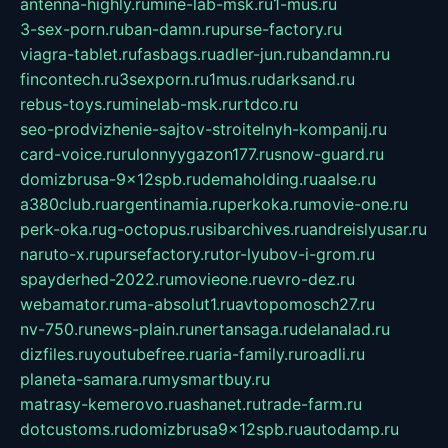
antenna-highly.ru
mine-lab-msk.ru
1-mus.ru
3-sex-porn.ru
ban-damn.ru
purse-factory.ru
viagra-tablet.ru
fasbags.ru
adler-jun.ru
bandamn.ru
fincontech.ru
3sexporn.ru
1mus.ru
darksand.ru
rebus-toys.ru
minelab-msk.ru
rtdco.ru
seo-prodvizhenie-sajtov-stroitelnyh-kompanij.ru
card-voice.ru
rulonnyygazon177.ru
snow-guard.ru
domizbrusa-9x12spb.ru
demaholding.ru
aalse.ru
a380club.ru
argentinamia.ru
perkoka.ru
movie-one.ru
perk-oka.ru
g-octopus.ru
sibarchives.ru
andreislyusar.ru
naruto-x.ru
pursefactory.ru
tor-lyubov-i-grom.ru
spayderhed-2022.ru
movieone.ru
evro-dez.ru
webamator.ru
ma-absolut1.ru
avtopomosch27.ru
nv-750.ru
news-plain.ru
nertansaga.ru
delanalad.ru
dizfiles.ru
youtubefree.ru
aria-family.ru
roadli.ru
planeta-samara.ru
mysmartbuy.ru
matrasy-kemerovo.ru
ashanet.ru
trade-farm.ru
dotcustoms.ru
domizbrusa9x12spb.ru
autodamp.ru