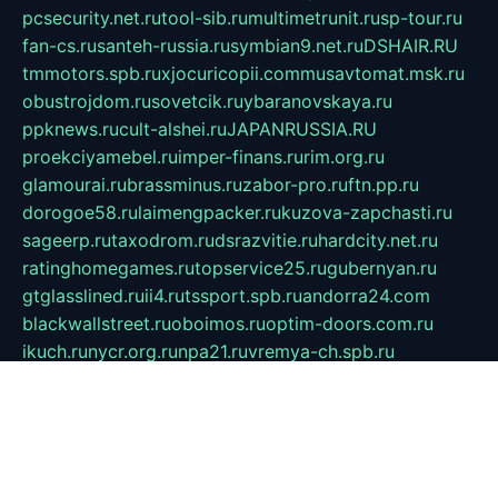
pcsecurity.net.ru
tool-sib.ru
multimetrunit.ru
sp-tour.ru
fan-cs.ru
santeh-russia.ru
symbian9.net.ru
DSHAIR.RU
tmmotors.spb.ru
xjocuricopii.com
musavtomat.msk.ru
obustrojdom.ru
sovetcik.ru
ybaranovskaya.ru
ppknews.ru
cult-alshei.ru
JAPANRUSSIA.RU
proekciyamebel.ru
imper-finans.ru
rim.org.ru
glamourai.ru
brassminus.ru
zabor-pro.ru
ftn.pp.ru
dorogoe58.ru
laimengpacker.ru
kuzova-zapchasti.ru
sageerp.ru
taxodrom.ru
dsrazvitie.ru
hardcity.net.ru
ratinghomegames.ru
topservice25.ru
gubernyan.ru
gtglasslined.ru
ii4.ru
tssport.spb.ru
andorra24.com
blackwallstreet.ru
oboimos.ru
optim-doors.com.ru
ikuch.ru
nycr.org.ru
npa21.ru
vremya-ch.spb.ru
desert000.ru
ivtorgi.ru
ifiori.ru
catalog-statei.ru
dcv.org.ru
spetsmaster174.ru
ipkameryhiseeu.ru
dum26.ru
ruspol.spb.ru
fr-opendp.ru
kam-solnyshko.ru
cheyenne-arapaho.ru
sevzapmetal.spb.ru
ted-lapidus.spb.ru
parasite-eliminator.ru