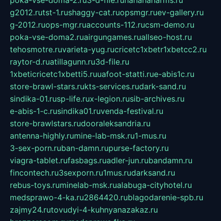
poka-vse-doma-2.ru
3-d-file.ru
hahahaharms.ru
g2012.ru
tst-1.ru
shaggy-cat.ru
opsmgr.ru
ev-gallery.ru
g-2012.ru
ops-mgr.ru
accounts-112.ru
csm-demo.ru
poka-vse-doma2.ru
airgungames.ru
allseo-host.ru
tehosmotre.ru
varieta-yug.ru
cricetc1xbetr1xbetcc2.ru
raytor-d.ru
atillagunn.ru
3d-file.ru
1xbeticricetc1xbetti5.ru
uafoot-statti.ru
e-abis1c.ru
store-brawl-stars.ru
kts-services.ru
dark-sand.ru
sindika-01.ru
sp-life.ru
x-legion.ru
sib-archives.ru
e-abis-1-c.ru
sindika01.ru
venda-festival.ru
store-brawlstars.ru
dooraleksandria.ru
antenna-highly.ru
mine-lab-msk.ru
1-mus.ru
3-sex-porn.ru
ban-damn.ru
purse-factory.ru
viagra-tablet.ru
fasbags.ru
adler-jun.ru
bandamn.ru
fincontech.ru
3sexporn.ru
1mus.ru
darksand.ru
rebus-toys.ru
minelab-msk.ru
alabuga-cityhotel.ru
medsprawo-4-ka.ru
2864420.ru
blagodarenie-spb.ru
zajmy24.ru
tovudyi-4-kuhnyanazakaz.ru