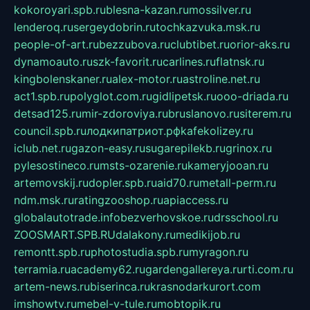
kokoroyari.spb.ru
blesna-kazan.ru
mossilver.ru
lenderoq.ru
sergeydobrin.ru
tochkazvuka.msk.ru
people-of-art.ru
bezzubova.ru
clubtibet.ru
orior-aks.ru
dynamoauto.ru
szk-favorit.ru
carlines.ru
flatnsk.ru
kingbolenskaner.ru
alex-motor.ru
astroline.net.ru
act1.spb.ru
polyglot.com.ru
gidlipetsk.ru
ooo-driada.ru
detsad125.ru
mir-zdoroviya.ru
bruslanovo.ru
siterem.ru
council.spb.ru
лодкипатриот.рф
kafekolizey.ru
iclub.net.ru
gazon-easy.ru
sugarepilekb.ru
grinox.ru
pylesostineco.ru
msts-ozarenie.ru
kameryjooan.ru
artemovskij.ru
dopler.spb.ru
aid70.ru
metall-perm.ru
ndm.msk.ru
ratingzooshop.ru
apiaccess.ru
globalautotrade.info
bezverhovskoe.ru
drsschool.ru
ZOOSMART.SPB.RU
dalakony.ru
medikijob.ru
remontt.spb.ru
photostudia.spb.ru
myragon.ru
terramia.ru
academy62.ru
gardengallereya.ru
rti.com.ru
artem-news.ru
biserinca.ru
krasnodarkurort.com
imshowtv.ru
mebel-v-tule.ru
mobtopik.ru