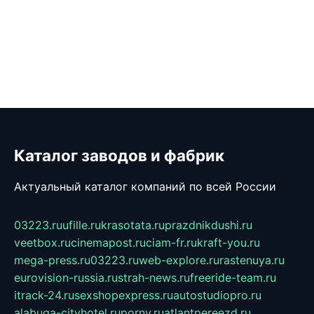
Каталог заводов и фабрик
Актуальный каталог компаний по всей России
03223.ru
ufille.ru
krasotata.ru
prazdnikdushi.ru
veetbox.ru
cinemapost.ru
ciam-fr.ru
kraft-you.ru
mega-press.ru
03223.ru
web-explore.ru
rastenuya.ru
eurovision-russia.ru
strah-news.ru
freeride-team.ru
itrack-24.ru
sexshopexpress.ru
autostudiopro.ru
alabuga-cityhotel.ru
pornv.ru
atlantpereezd.ru