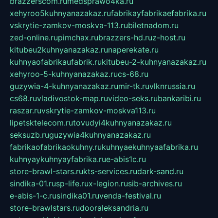
brazzerscom.ru
medsprawo4ka.ru
xehyroo5kuhnyanazakaz.ru
fabrikayfabrikaefabrika.ru
vskrytie-zamkov-moskva-113.ru
biletnadom.ru
zed-online.ru
pimchax.ru
brazzers-hd.ru
z-host.ru
kitubeu2kuhnyanazakaz.ru
naperekate.ru
kuhnyaofabrikaufabrik.ru
kitubeu-2-kuhnyanazakaz.ru
xehyroo-5-kuhnyanazakaz.ru
cs-68.ru
guzywia-4-kuhnyanazakaz.ru
mir-tk.ru
vlknrussia.ru
cs68.ru
vladivostok-map.ru
video-seks.ru
bankaribi.ru
raszar.ru
vskrytie-zamkov-moskva113.ru
lipetsktelecom.ru
tovudyi4kuhnyanazakaz.ru
seksuzb.ru
guzywia4kuhnyanazakaz.ru
fabrikaofabrikaokuhny.ru
kuhnyaekuhnyaafabrika.ru
kuhnyaykuhnyayfabrika.ru
e-abis1c.ru
store-brawl-stars.ru
kts-services.ru
dark-sand.ru
sindika-01.ru
sp-life.ru
x-legion.ru
sib-archives.ru
e-abis-1-c.ru
sindika01.ru
venda-festival.ru
store-brawlstars.ru
dooraleksandria.ru