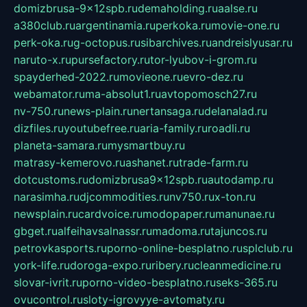
domizbrusa-9x12spb.ru
demaholding.ru
aalse.ru
a380club.ru
argentinamia.ru
perkoka.ru
movie-one.ru
perk-oka.ru
g-octopus.ru
sibarchives.ru
andreislyusar.ru
naruto-x.ru
pursefactory.ru
tor-lyubov-i-grom.ru
spayderhed-2022.ru
movieone.ru
evro-dez.ru
webamator.ru
ma-absolut1.ru
avtopomosch27.ru
nv-750.ru
news-plain.ru
nertansaga.ru
delanalad.ru
dizfiles.ru
youtubefree.ru
aria-family.ru
roadli.ru
planeta-samara.ru
mysmartbuy.ru
matrasy-kemerovo.ru
ashanet.ru
trade-farm.ru
dotcustoms.ru
domizbrusa9x12spb.ru
autodamp.ru
narasimha.ru
djcommodities.ru
nv750.ru
x-ton.ru
newsplain.ru
cardvoice.ru
modopaper.ru
manunae.ru
gbget.ru
alfeihavsalnassr.ru
madoma.ru
tajuncos.ru
petrovkasports.ru
porno-online-besplatno.ru
splclub.ru
york-life.ru
doroga-expo.ru
ribery.ru
cleanmedicine.ru
slovar-ivrit.ru
porno-video-besplatno.ru
seks-365.ru
ovucontrol.ru
sloty-igrovyye-avtomaty.ru