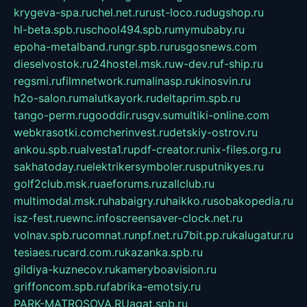
krygeva-spa.ru
chel.net.ru
rust-loco.ru
dugshop.ru
hl-beta.spb.ru
school494.spb.ru
mymubaby.ru
epoha-metalband.ru
ngr.spb.ru
rusgosnews.com
dieselvostok.ru
24hostel.msk.ru
w-dev.ru
f-ship.ru
regsmi.ru
filmnetwork.ru
malinasp.ru
kinosvin.ru
h2o-salon.ru
malutkayork.ru
deltaprim.spb.ru
tango-perm.ru
gooddir.ru
sgv.su
multiki-online.com
webkrasotki.com
cherinvest.ru
detskiy-ostrov.ru
ankou.spb.ru
alvesta1.ru
pdf-creator.ru
nix-files.org.ru
sakhatoday.ru
elektrikersymboler.ru
sputnikyes.ru
golf2club.msk.ru
aeforums.ru
zallclub.ru
multimodal.msk.ru
habaigry.ru
haikko.ru
sobakopedia.ru
isz-fest.ru
ewnc.info
screensaver-clock.net.ru
volnav.spb.ru
comnat.ru
npf.net.ru
7bit.pp.ru
kalugatur.ru
tesiaes.ru
card.com.ru
kazanka.spb.ru
gildiya-kuznecov.ru
kameryboavision.ru
griffoncom.spb.ru
fabrika-emotsiy.ru
PARK-MATROSOVA.RU
agat.spb.ru