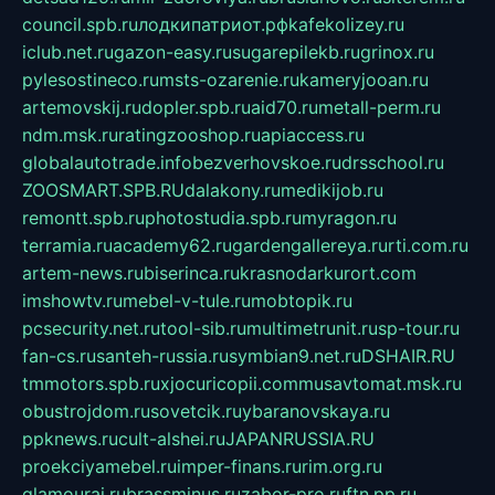
council.spb.ru
лодкипатриот.рф
kafekolizey.ru
iclub.net.ru
gazon-easy.ru
sugarepilekb.ru
grinox.ru
pylesostineco.ru
msts-ozarenie.ru
kameryjooan.ru
artemovskij.ru
dopler.spb.ru
aid70.ru
metall-perm.ru
ndm.msk.ru
ratingzooshop.ru
apiaccess.ru
globalautotrade.info
bezverhovskoe.ru
drsschool.ru
ZOOSMART.SPB.RU
dalakony.ru
medikijob.ru
remontt.spb.ru
photostudia.spb.ru
myragon.ru
terramia.ru
academy62.ru
gardengallereya.ru
rti.com.ru
artem-news.ru
biserinca.ru
krasnodarkurort.com
imshowtv.ru
mebel-v-tule.ru
mobtopik.ru
pcsecurity.net.ru
tool-sib.ru
multimetrunit.ru
sp-tour.ru
fan-cs.ru
santeh-russia.ru
symbian9.net.ru
DSHAIR.RU
tmmotors.spb.ru
xjocuricopii.com
musavtomat.msk.ru
obustrojdom.ru
sovetcik.ru
ybaranovskaya.ru
ppknews.ru
cult-alshei.ru
JAPANRUSSIA.RU
proekciyamebel.ru
imper-finans.ru
rim.org.ru
glamourai.ru
brassminus.ru
zabor-pro.ru
ftn.pp.ru