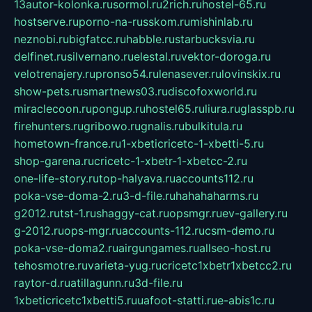
13autor-kolonka.ru
sormol.ru
2rich.ru
hostel-65.ru
hostserve.ru
porno-na-russkom.ru
mishinlab.ru
neznobi.ru
bigfatcc.ru
habble.ru
starbucksvia.ru
delfinet.ru
silvernano.ru
elestal.ru
vektor-doroga.ru
velotrenajery.ru
pronso54.ru
lenasever.ru
lovinskix.ru
show-pets.ru
smartnews03.ru
discofoxworld.ru
miraclecoon.ru
pongup.ru
hostel65.ru
liura.ru
glasspb.ru
firehunters.ru
gribowo.ru
gnalis.ru
bulkitula.ru
hometown-france.ru
1-xbeticricetc-1-xbetti-5.ru
shop-garena.ru
cricetc-1-xbetr-1-xbetcc-2.ru
one-life-story.ru
top-halyava.ru
accounts112.ru
poka-vse-doma-2.ru
3-d-file.ru
hahahaharms.ru
g2012.ru
tst-1.ru
shaggy-cat.ru
opsmgr.ru
ev-gallery.ru
g-2012.ru
ops-mgr.ru
accounts-112.ru
csm-demo.ru
poka-vse-doma2.ru
airgungames.ru
allseo-host.ru
tehosmotre.ru
varieta-yug.ru
cricetc1xbetr1xbetcc2.ru
raytor-d.ru
atillagunn.ru
3d-file.ru
1xbeticricetc1xbetti5.ru
uafoot-statti.ru
e-abis1c.ru