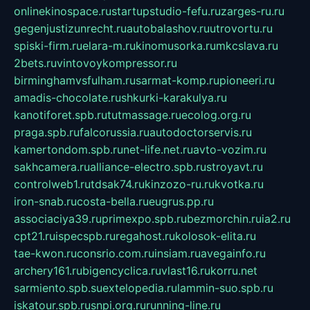
onlinekinospace.ru
startupstudio-fefu.ru
zarges-ru.ru
gegenjustizunrecht.ru
autobalashov.ru
utrovortu.ru
spiski-firm.ru
elara-m.ru
kinomusorka.ru
mkcslava.ru
2bets.ru
vintovoykompressor.ru
birminghamvsfulham.ru
sarmat-komp.ru
pioneeri.ru
amadis-chocolate.ru
shkurki-karakulya.ru
kanotiforet.spb.ru
tutmassage.ru
ecolog.org.ru
praga.spb.ru
falcorussia.ru
autodoctorservis.ru
kamertondom.spb.ru
net-life.net.ru
avto-vozim.ru
sakhcamera.ru
alliance-electro.spb.ru
stroyavt.ru
controlweb1.ru
tdsak74.ru
kinzozo-ru.ru
kvotka.ru
iron-snab.ru
costa-bella.ru
eugrus.pp.ru
associaciya39.ru
primexpo.spb.ru
bezmorchin.ru
ia2.ru
cpt21.ru
ispecspb.ru
regahost.ru
kolosok-elita.ru
tae-kwon.ru
consrio.com.ru
insiam.ru
avegainfo.ru
archery161.ru
bigencyclica.ru
vlast16.ru
korru.net
sarmiento.spb.su
extelopedia.ru
lammin-suo.spb.ru
iskatour.spb.ru
snpi.org.ru
running-line.ru