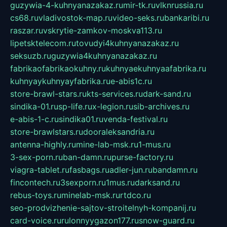
guzywia-4-kuhnyanazakaz.ru
mir-tk.ru
vlknrussia.ru
cs68.ru
vladivostok-map.ru
video-seks.ru
bankaribi.ru
raszar.ru
vskrytie-zamkov-moskva113.ru
lipetsktelecom.ru
tovudyi4kuhnyanazakaz.ru
seksuzb.ru
guzywia4kuhnyanazakaz.ru
fabrikaofabrikaokuhny.ru
kuhnyaekuhnyaafabrika.ru
kuhnyaykuhnyayfabrika.ru
e-abis1c.ru
store-brawl-stars.ru
kts-services.ru
dark-sand.ru
sindika-01.ru
sp-life.ru
x-legion.ru
sib-archives.ru
e-abis-1-c.ru
sindika01.ru
venda-festival.ru
store-brawlstars.ru
dooraleksandria.ru
antenna-highly.ru
mine-lab-msk.ru
1-mus.ru
3-sex-porn.ru
ban-damn.ru
purse-factory.ru
viagra-tablet.ru
fasbags.ru
adler-jun.ru
bandamn.ru
fincontech.ru
3sexporn.ru
1mus.ru
darksand.ru
rebus-toys.ru
minelab-msk.ru
rtdco.ru
seo-prodvizhenie-sajtov-stroitelnyh-kompanij.ru
card-voice.ru
rulonnyygazon177.ru
snow-guard.ru