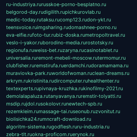
ru-industriya.ru
russkoe-porno-besplatno.ru
belgorod-day.ru
digilith.ru
pichkurovlab.ru
medic-today.ru
taksu.ru
comp123.ru
don-ykt.ru
teensvoice.ru
imgsharing.ru
domashnee-porno.ru
eva-elfie.ru
foto-tur.ru
biz-doska.ru
metropoltravel.ru
veslo-i-yakor.ru
borodino-media.ru
rostotsky.ru
regionufa.ru
weiss-bet.ru
zaryna.ru
casinotablet.ru
universalia.ru
remont-mebeli-moscow.ru
termomur.ru
clubfisher.ru
remstirufa.ru
erdamchi.ru
doramamama.ru
muraviovka-park.ru
worldofwoman.ru
clean-dreams.ru
arkrym.ru
kristinita.ru
dircomputer.ru
healthenter.ru
textexperts.ru
pivnaya-kruzhka.ru
kinofilmy-2021.ru
demolalapaluza.ru
tanyavanya.ru
remstir-tolyatti.ru
msdip.ru
jdol.ru
sokolovr.ru
newtech-spb.ru
rezemkleim.ru
massage-tai.ru
seonub.ru
zvonitut.ru
biolisichka24.ru
mncraft-download.ru
algoritm-sistema.ru
godflesh.ru
ru-industria.ru
zebra-tlt.ru
okna-proficom.ru
erynok.ru