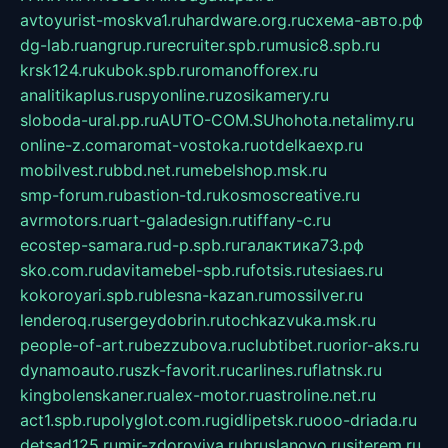
avtoyurist-moskva1.ru
hardware.org.ru
схема-авто.рф
dg-lab.ru
angrup.ru
recruiter.spb.ru
music8.spb.ru
krsk124.ru
kubok.spb.ru
romanofforex.ru
analitikaplus.ru
spyonline.ru
zosikamery.ru
sloboda-ural.pp.ru
AUTO-COM.SU
hohota.net
alimy.ru
online-z.com
aromat-vostoka.ru
otdelkaexp.ru
mobilvest.ru
bbd.net.ru
mebelshop.msk.ru
smp-forum.ru
bastion-td.ru
kosmoscreative.ru
avrmotors.ru
art-galadesign.ru
tiffany-c.ru
ecostep-samara.ru
d-p.spb.ru
галактика73.рф
sko.com.ru
davitamebel-spb.ru
fotsis.ru
tesiaes.ru
kokoroyari.spb.ru
blesna-kazan.ru
mossilver.ru
lenderoq.ru
sergeydobrin.ru
tochkazvuka.msk.ru
people-of-art.ru
bezzubova.ru
clubtibet.ru
orior-aks.ru
dynamoauto.ru
szk-favorit.ru
carlines.ru
flatnsk.ru
kingbolenskaner.ru
alex-motor.ru
astroline.net.ru
act1.spb.ru
polyglot.com.ru
gidlipetsk.ru
ooo-driada.ru
detsad125.ru
mir-zdoroviya.ru
bruslanovo.ru
siterem.ru