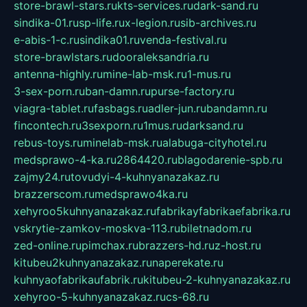
store-brawl-stars.ru
kts-services.ru
dark-sand.ru
sindika-01.ru
sp-life.ru
x-legion.ru
sib-archives.ru
e-abis-1-c.ru
sindika01.ru
venda-festival.ru
store-brawlstars.ru
dooraleksandria.ru
antenna-highly.ru
mine-lab-msk.ru
1-mus.ru
3-sex-porn.ru
ban-damn.ru
purse-factory.ru
viagra-tablet.ru
fasbags.ru
adler-jun.ru
bandamn.ru
fincontech.ru
3sexporn.ru
1mus.ru
darksand.ru
rebus-toys.ru
minelab-msk.ru
alabuga-cityhotel.ru
medsprawo-4-ka.ru
2864420.ru
blagodarenie-spb.ru
zajmy24.ru
tovudyi-4-kuhnyanazakaz.ru
brazzerscom.ru
medsprawo4ka.ru
xehyroo5kuhnyanazakaz.ru
fabrikayfabrikaefabrika.ru
vskrytie-zamkov-moskva-113.ru
biletnadom.ru
zed-online.ru
pimchax.ru
brazzers-hd.ru
z-host.ru
kitubeu2kuhnyanazakaz.ru
naperekate.ru
kuhnyaofabrikaufabrik.ru
kitubeu-2-kuhnyanazakaz.ru
xehyroo-5-kuhnyanazakaz.ru
cs-68.ru