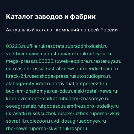
Каталог заводов и фабрик
Актуальный каталог компаний по всей России
03223.ru
ufille.ru
krasotata.ru
prazdnikdushi.ru
veetbox.ru
cinemapost.ru
ciam-fr.ru
kraft-you.ru
mega-press.ru
03223.ru
web-explore.ru
rastenuya.ru
eurovision-russia.ru
strah-news.ru
freeride-team.ru
itrack-24.ru
sexshopexpress.ru
autostudiopro.ru
alabuga-cityhotel.ru
pornv.ru
atlantpereezd.ru
bud-em-znakomye.ru
a-cdc.ru
elektrostal-news.ru
korolevremont-market.ru
budem-znakomye.ru
oooagrosnab.ru
fpodaso.ru
emfire.ru
pro-otdelky.ru
ukrasotki.ru
seksuzbek.ru
seks-uzbek.ru
porno-vk.ru
sovratili.ru
olecoon.ru
vd-dosug.ru
adonyev.ru
rbc-news.ru
porno-skvirt.ru
krospr.ru