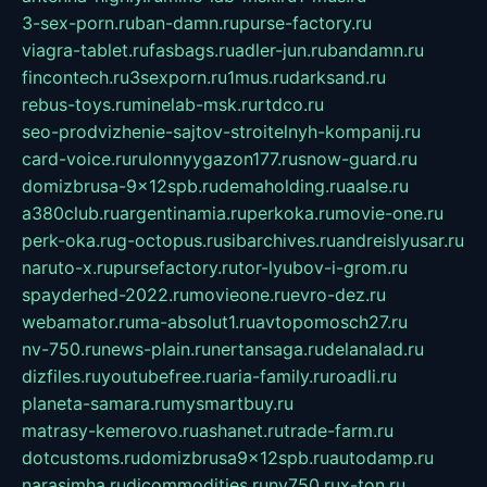
3-sex-porn.ru
ban-damn.ru
purse-factory.ru
viagra-tablet.ru
fasbags.ru
adler-jun.ru
bandamn.ru
fincontech.ru
3sexporn.ru
1mus.ru
darksand.ru
rebus-toys.ru
minelab-msk.ru
rtdco.ru
seo-prodvizhenie-sajtov-stroitelnyh-kompanij.ru
card-voice.ru
rulonnyygazon177.ru
snow-guard.ru
domizbrusa-9x12spb.ru
demaholding.ru
aalse.ru
a380club.ru
argentinamia.ru
perkoka.ru
movie-one.ru
perk-oka.ru
g-octopus.ru
sibarchives.ru
andreislyusar.ru
naruto-x.ru
pursefactory.ru
tor-lyubov-i-grom.ru
spayderhed-2022.ru
movieone.ru
evro-dez.ru
webamator.ru
ma-absolut1.ru
avtopomosch27.ru
nv-750.ru
news-plain.ru
nertansaga.ru
delanalad.ru
dizfiles.ru
youtubefree.ru
aria-family.ru
roadli.ru
planeta-samara.ru
mysmartbuy.ru
matrasy-kemerovo.ru
ashanet.ru
trade-farm.ru
dotcustoms.ru
domizbrusa9x12spb.ru
autodamp.ru
narasimha.ru
djcommodities.ru
nv750.ru
x-ton.ru