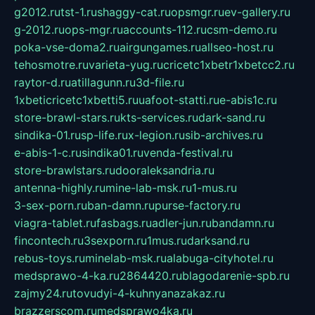
g2012.ru
tst-1.ru
shaggy-cat.ru
opsmgr.ru
ev-gallery.ru
g-2012.ru
ops-mgr.ru
accounts-112.ru
csm-demo.ru
poka-vse-doma2.ru
airgungames.ru
allseo-host.ru
tehosmotre.ru
varieta-yug.ru
cricetc1xbetr1xbetcc2.ru
raytor-d.ru
atillagunn.ru
3d-file.ru
1xbeticricetc1xbetti5.ru
uafoot-statti.ru
e-abis1c.ru
store-brawl-stars.ru
kts-services.ru
dark-sand.ru
sindika-01.ru
sp-life.ru
x-legion.ru
sib-archives.ru
e-abis-1-c.ru
sindika01.ru
venda-festival.ru
store-brawlstars.ru
dooraleksandria.ru
antenna-highly.ru
mine-lab-msk.ru
1-mus.ru
3-sex-porn.ru
ban-damn.ru
purse-factory.ru
viagra-tablet.ru
fasbags.ru
adler-jun.ru
bandamn.ru
fincontech.ru
3sexporn.ru
1mus.ru
darksand.ru
rebus-toys.ru
minelab-msk.ru
alabuga-cityhotel.ru
medsprawo-4-ka.ru
2864420.ru
blagodarenie-spb.ru
zajmy24.ru
tovudyi-4-kuhnyanazakaz.ru
brazzerscom.ru
medsprawo4ka.ru