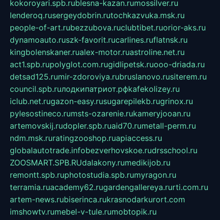
kokoroyari.spb.ru
blesna-kazan.ru
mossilver.ru
lenderoq.ru
sergeydobrin.ru
tochkazvuka.msk.ru
people-of-art.ru
bezzubova.ru
clubtibet.ru
orior-aks.ru
dynamoauto.ru
szk-favorit.ru
carlines.ru
flatnsk.ru
kingbolenskaner.ru
alex-motor.ru
astroline.net.ru
act1.spb.ru
polyglot.com.ru
gidlipetsk.ru
ooo-driada.ru
detsad125.ru
mir-zdoroviya.ru
bruslanovo.ru
siterem.ru
council.spb.ru
лодкипатриот.рф
kafekolizey.ru
iclub.net.ru
gazon-easy.ru
sugarepilekb.ru
grinox.ru
pylesostineco.ru
msts-ozarenie.ru
kameryjooan.ru
artemovskij.ru
dopler.spb.ru
aid70.ru
metall-perm.ru
ndm.msk.ru
ratingzooshop.ru
apiaccess.ru
globalautotrade.info
bezverhovskoe.ru
drsschool.ru
ZOOSMART.SPB.RU
dalakony.ru
medikijob.ru
remontt.spb.ru
photostudia.spb.ru
myragon.ru
terramia.ru
academy62.ru
gardengallereya.ru
rti.com.ru
artem-news.ru
biserinca.ru
krasnodarkurort.com
imshowtv.ru
mebel-v-tule.ru
mobtopik.ru