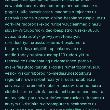
newsplain.ru
cardvoice.ru
modopaper.ru
manunae.ru
gbget.ru
alfeihavsalnassr.ru
madoma.ru
tajuncos.ru
petrovkasports.ru
porno-online-besplatno.ru
splclub.ru
york-life.ru
doroga-expo.ru
ribery.ru
cleanmedicine.ru
slovar-ivrit.ru
porno-video-besplatno.ru
seks-365.ru
ovucontrol.ru
sloty-igrovyye-avtomaty.ru
ru-industriya.ru
russkoe-porno-besplatno.ru
belgorod-day.ru
digilith.ru
pichkurovlab.ru
medic-today.ru
taksu.ru
comp123.ru
don-ykt.ru
teensvoice.ru
imgsharing.ru
domashnee-porno.ru
eva-elfie.ru
foto-tur.ru
biz-doska.ru
metropoltravel.ru
veslo-i-yakor.ru
borodino-media.ru
rostotsky.ru
regionufa.ru
weiss-bet.ru
zaryna.ru
casinotablet.ru
universalia.ru
remont-mebeli-moscow.ru
termomur.ru
clubfisher.ru
remstirufa.ru
erdamchi.ru
doramamama.ru
muraviovka-park.ru
worldofwoman.ru
clean-dreams.ru
arkrym.ru
kristinita.ru
dircomputer.ru
healthenter.ru
textexperts.ru
pivnaya-kruzhka.ru
kinofilmy-2021.ru