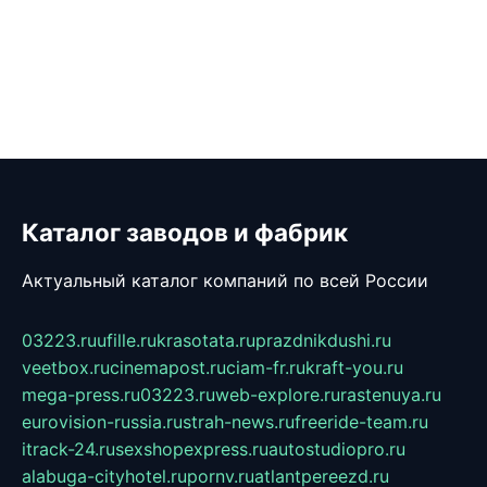
Каталог заводов и фабрик
Актуальный каталог компаний по всей России
03223.ru
ufille.ru
krasotata.ru
prazdnikdushi.ru
veetbox.ru
cinemapost.ru
ciam-fr.ru
kraft-you.ru
mega-press.ru
03223.ru
web-explore.ru
rastenuya.ru
eurovision-russia.ru
strah-news.ru
freeride-team.ru
itrack-24.ru
sexshopexpress.ru
autostudiopro.ru
alabuga-cityhotel.ru
pornv.ru
atlantpereezd.ru