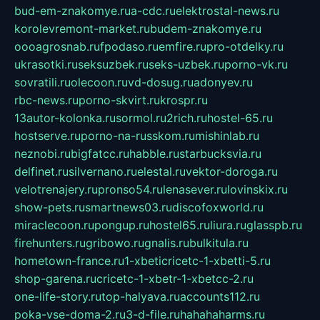
bud-em-znakomye.ru
a-cdc.ru
elektrostal-news.ru
korolevremont-market.ru
budem-znakomye.ru
oooagrosnab.ru
fpodaso.ru
emfire.ru
pro-otdelky.ru
ukrasotki.ru
seksuzbek.ru
seks-uzbek.ru
porno-vk.ru
sovratili.ru
olecoon.ru
vd-dosug.ru
adonyev.ru
rbc-news.ru
porno-skvirt.ru
krospr.ru
13autor-kolonka.ru
sormol.ru
2rich.ru
hostel-65.ru
hostserve.ru
porno-na-russkom.ru
mishinlab.ru
neznobi.ru
bigfatcc.ru
habble.ru
starbucksvia.ru
delfinet.ru
silvernano.ru
elestal.ru
vektor-doroga.ru
velotrenajery.ru
pronso54.ru
lenasever.ru
lovinskix.ru
show-pets.ru
smartnews03.ru
discofoxworld.ru
miraclecoon.ru
pongup.ru
hostel65.ru
liura.ru
glasspb.ru
firehunters.ru
gribowo.ru
gnalis.ru
bulkitula.ru
hometown-france.ru
1-xbeticricetc-1-xbetti-5.ru
shop-garena.ru
cricetc-1-xbetr-1-xbetcc-2.ru
one-life-story.ru
top-halyava.ru
accounts112.ru
poka-vse-doma-2.ru
3-d-file.ru
hahahaharms.ru