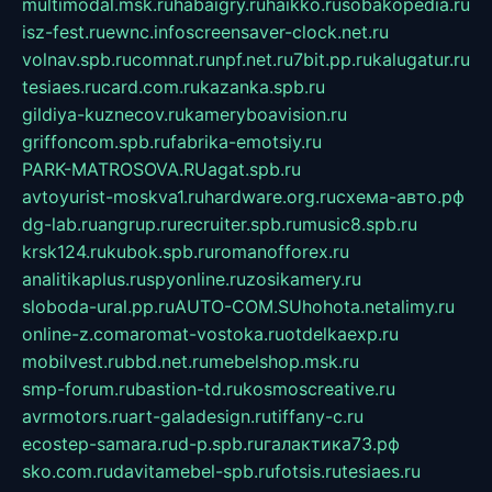
multimodal.msk.ru
habaigry.ru
haikko.ru
sobakopedia.ru
isz-fest.ru
ewnc.info
screensaver-clock.net.ru
volnav.spb.ru
comnat.ru
npf.net.ru
7bit.pp.ru
kalugatur.ru
tesiaes.ru
card.com.ru
kazanka.spb.ru
gildiya-kuznecov.ru
kameryboavision.ru
griffoncom.spb.ru
fabrika-emotsiy.ru
PARK-MATROSOVA.RU
agat.spb.ru
avtoyurist-moskva1.ru
hardware.org.ru
схема-авто.рф
dg-lab.ru
angrup.ru
recruiter.spb.ru
music8.spb.ru
krsk124.ru
kubok.spb.ru
romanofforex.ru
analitikaplus.ru
spyonline.ru
zosikamery.ru
sloboda-ural.pp.ru
AUTO-COM.SU
hohota.net
alimy.ru
online-z.com
aromat-vostoka.ru
otdelkaexp.ru
mobilvest.ru
bbd.net.ru
mebelshop.msk.ru
smp-forum.ru
bastion-td.ru
kosmoscreative.ru
avrmotors.ru
art-galadesign.ru
tiffany-c.ru
ecostep-samara.ru
d-p.spb.ru
галактика73.рф
sko.com.ru
davitamebel-spb.ru
fotsis.ru
tesiaes.ru