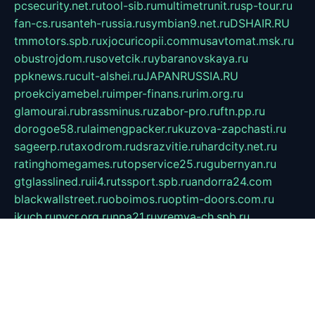
pcsecurity.net.ru
tool-sib.ru
multimetrunit.ru
sp-tour.ru
fan-cs.ru
santeh-russia.ru
symbian9.net.ru
DSHAIR.RU
tmmotors.spb.ru
xjocuricopii.com
musavtomat.msk.ru
obustrojdom.ru
sovetcik.ru
ybaranovskaya.ru
ppknews.ru
cult-alshei.ru
JAPANRUSSIA.RU
proekciyamebel.ru
imper-finans.ru
rim.org.ru
glamourai.ru
brassminus.ru
zabor-pro.ru
ftn.pp.ru
dorogoe58.ru
laimengpacker.ru
kuzova-zapchasti.ru
sageerp.ru
taxodrom.ru
dsrazvitie.ru
hardcity.net.ru
ratinghomegames.ru
topservice25.ru
gubernyan.ru
gtglasslined.ru
ii4.ru
tssport.spb.ru
andorra24.com
blackwallstreet.ru
oboimos.ru
optim-doors.com.ru
ikuch.ru
nycr.org.ru
npa21.ru
vremya-ch.spb.ru
desert000.ru
ivtorgi.ru
ifiori.ru
catalog-statei.ru
dcv.org.ru
spetsmaster174.ru
ipkameryhiseeu.ru
dum26.ru
ruspol.spb.ru
fr-opendp.ru
kam-solnyshko.ru
cheyenne-arapaho.ru
sevzapmetal.spb.ru
ted-lapidus.spb.ru
parasite-eliminator.ru