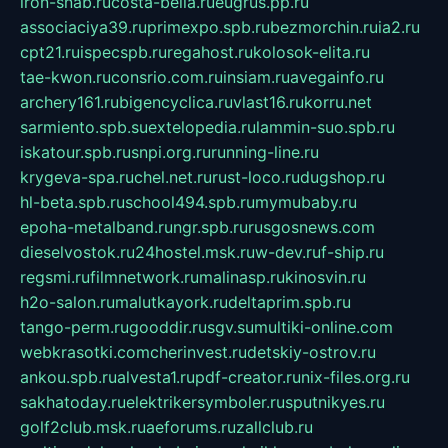
iron-snab.ru
costa-bella.ru
eugrus.pp.ru
associaciya39.ru
primexpo.spb.ru
bezmorchin.ru
ia2.ru
cpt21.ru
ispecspb.ru
regahost.ru
kolosok-elita.ru
tae-kwon.ru
consrio.com.ru
insiam.ru
avegainfo.ru
archery161.ru
bigencyclica.ru
vlast16.ru
korru.net
sarmiento.spb.su
extelopedia.ru
lammin-suo.spb.ru
iskatour.spb.ru
snpi.org.ru
running-line.ru
krygeva-spa.ru
chel.net.ru
rust-loco.ru
dugshop.ru
hl-beta.spb.ru
school494.spb.ru
mymubaby.ru
epoha-metalband.ru
ngr.spb.ru
rusgosnews.com
dieselvostok.ru
24hostel.msk.ru
w-dev.ru
f-ship.ru
regsmi.ru
filmnetwork.ru
malinasp.ru
kinosvin.ru
h2o-salon.ru
malutkayork.ru
deltaprim.spb.ru
tango-perm.ru
gooddir.ru
sgv.su
multiki-online.com
webkrasotki.com
cherinvest.ru
detskiy-ostrov.ru
ankou.spb.ru
alvesta1.ru
pdf-creator.ru
nix-files.org.ru
sakhatoday.ru
elektrikersymboler.ru
sputnikyes.ru
golf2club.msk.ru
aeforums.ru
zallclub.ru