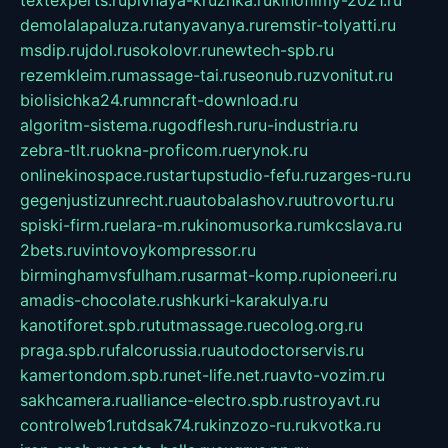
demolalapaluza.ru
tanyavanya.ru
remstir-tolyatti.ru
msdip.ru
jdol.ru
sokolovr.ru
newtech-spb.ru
rezemkleim.ru
massage-tai.ru
seonub.ru
zvonitut.ru
biolisichka24.ru
mncraft-download.ru
algoritm-sistema.ru
godflesh.ru
ru-industria.ru
zebra-tlt.ru
okna-proficom.ru
erynok.ru
onlinekinospace.ru
startupstudio-fefu.ru
zarges-ru.ru
gegenjustizunrecht.ru
autobalashov.ru
utrovortu.ru
spiski-firm.ru
elara-m.ru
kinomusorka.ru
mkcslava.ru
2bets.ru
vintovoykompressor.ru
birminghamvsfulham.ru
sarmat-komp.ru
pioneeri.ru
amadis-chocolate.ru
shkurki-karakulya.ru
kanotiforet.spb.ru
tutmassage.ru
ecolog.org.ru
praga.spb.ru
falcorussia.ru
autodoctorservis.ru
kamertondom.spb.ru
net-life.net.ru
avto-vozim.ru
sakhcamera.ru
alliance-electro.spb.ru
stroyavt.ru
controlweb1.ru
tdsak74.ru
kinzozo-ru.ru
kvotka.ru