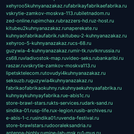
xehyroo5kuhnyanazakaz.ru
fabrikayfabrikaefabrika.ru
vskrytie-zamkov-moskva-113.ru
biletnadom.ru
zed-online.ru
pimchax.ru
brazzers-hd.ru
z-host.ru
kitubeu2kuhnyanazakaz.ru
naperekate.ru
kuhnyaofabrikaufabrik.ru
kitubeu-2-kuhnyanazakaz.ru
xehyroo-5-kuhnyanazakaz.ru
cs-68.ru
guzywia-4-kuhnyanazakaz.ru
mir-tk.ru
vlknrussia.ru
cs68.ru
vladivostok-map.ru
video-seks.ru
bankaribi.ru
raszar.ru
vskrytie-zamkov-moskva113.ru
lipetsktelecom.ru
tovudyi4kuhnyanazakaz.ru
seksuzb.ru
guzywia4kuhnyanazakaz.ru
fabrikaofabrikaokuhny.ru
kuhnyaekuhnyaafabrika.ru
kuhnyaykuhnyayfabrika.ru
e-abis1c.ru
store-brawl-stars.ru
kts-services.ru
dark-sand.ru
sindika-01.ru
sp-life.ru
x-legion.ru
sib-archives.ru
e-abis-1-c.ru
sindika01.ru
venda-festival.ru
store-brawlstars.ru
dooraleksandria.ru
antenna-highly.ru
mine-lab-msk.ru
1-mus.ru