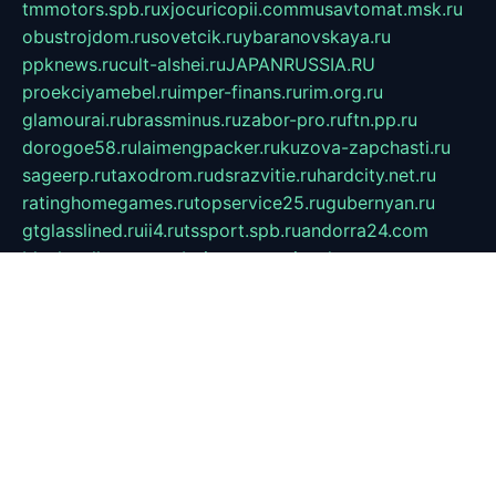
tmmotors.spb.ru
xjocuricopii.com
musavtomat.msk.ru
obustrojdom.ru
sovetcik.ru
ybaranovskaya.ru
ppknews.ru
cult-alshei.ru
JAPANRUSSIA.RU
proekciyamebel.ru
imper-finans.ru
rim.org.ru
glamourai.ru
brassminus.ru
zabor-pro.ru
ftn.pp.ru
dorogoe58.ru
laimengpacker.ru
kuzova-zapchasti.ru
sageerp.ru
taxodrom.ru
dsrazvitie.ru
hardcity.net.ru
ratinghomegames.ru
topservice25.ru
gubernyan.ru
gtglasslined.ru
ii4.ru
tssport.spb.ru
andorra24.com
blackwallstreet.ru
oboimos.ru
optim-doors.com.ru
ikuch.ru
nycr.org.ru
npa21.ru
vremya-ch.spb.ru
desert000.ru
ivtorgi.ru
ifiori.ru
catalog-statei.ru
dcv.org.ru
spetsmaster174.ru
ipkameryhiseeu.ru
dum26.ru
ruspol.spb.ru
fr-opendp.ru
kam-solnyshko.ru
cheyenne-arapaho.ru
sevzapmetal.spb.ru
ted-lapidus.spb.ru
parasite-eliminator.ru
sigma-complete.ru
modernworld.ru
dama-moda.ru
eholot-group.ru
sk-nvkz.ru
DRONGOLD.RU