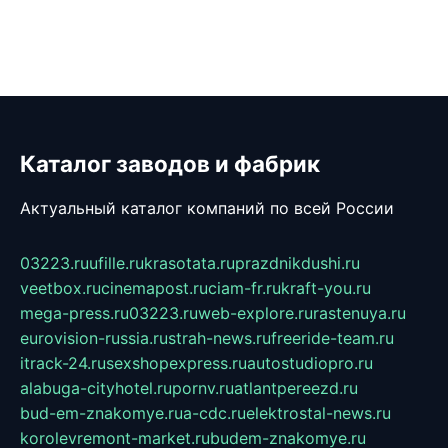
Каталог заводов и фабрик
Актуальный каталог компаний по всей России
03223.ru
ufille.ru
krasotata.ru
prazdnikdushi.ru
veetbox.ru
cinemapost.ru
ciam-fr.ru
kraft-you.ru
mega-press.ru
03223.ru
web-explore.ru
rastenuya.ru
eurovision-russia.ru
strah-news.ru
freeride-team.ru
itrack-24.ru
sexshopexpress.ru
autostudiopro.ru
alabuga-cityhotel.ru
pornv.ru
atlantpereezd.ru
bud-em-znakomye.ru
a-cdc.ru
elektrostal-news.ru
korolevremont-market.ru
budem-znakomye.ru