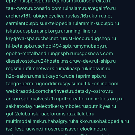
cpt21.ru
ispecspb.ru
regahost.ru
kolosok-elita.ru
tae-kwon.ru
consrio.com.ru
insiam.ru
avegainfo.ru
archery161.ru
bigencyclica.ru
vlast16.ru
korru.net
sarmiento.spb.su
extelopedia.ru
lammin-suo.spb.ru
iskatour.spb.ru
snpi.org.ru
running-line.ru
krygeva-spa.ru
chel.net.ru
rust-loco.ru
dugshop.ru
hl-beta.spb.ru
school494.spb.ru
mymubaby.ru
epoha-metalband.ru
ngr.spb.ru
rusgosnews.com
dieselvostok.ru
24hostel.msk.ru
w-dev.ru
f-ship.ru
regsmi.ru
filmnetwork.ru
malinasp.ru
kinosvin.ru
h2o-salon.ru
malutkayork.ru
deltaprim.spb.ru
tango-perm.ru
gooddir.ru
sgv.su
multiki-online.com
webkrasotki.com
cherinvest.ru
detskiy-ostrov.ru
ankou.spb.ru
alvesta1.ru
pdf-creator.ru
nix-files.org.ru
sakhatoday.ru
elektrikersymboler.ru
sputnikyes.ru
golf2club.msk.ru
aeforums.ru
zallclub.ru
multimodal.msk.ru
habaigry.ru
haikko.ru
sobakopedia.ru
isz-fest.ru
ewnc.info
screensaver-clock.net.ru