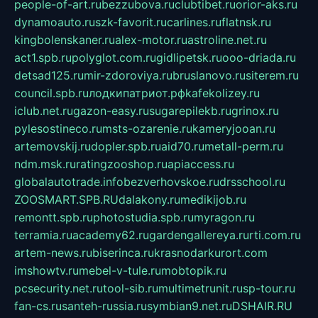
people-of-art.ru
bezzubova.ru
clubtibet.ru
orior-aks.ru
dynamoauto.ru
szk-favorit.ru
carlines.ru
flatnsk.ru
kingbolenskaner.ru
alex-motor.ru
astroline.net.ru
act1.spb.ru
polyglot.com.ru
gidlipetsk.ru
ooo-driada.ru
detsad125.ru
mir-zdoroviya.ru
bruslanovo.ru
siterem.ru
council.spb.ru
лодкипатриот.рф
kafekolizey.ru
iclub.net.ru
gazon-easy.ru
sugarepilekb.ru
grinox.ru
pylesostineco.ru
msts-ozarenie.ru
kameryjooan.ru
artemovskij.ru
dopler.spb.ru
aid70.ru
metall-perm.ru
ndm.msk.ru
ratingzooshop.ru
apiaccess.ru
globalautotrade.info
bezverhovskoe.ru
drsschool.ru
ZOOSMART.SPB.RU
dalakony.ru
medikijob.ru
remontt.spb.ru
photostudia.spb.ru
myragon.ru
terramia.ru
academy62.ru
gardengallereya.ru
rti.com.ru
artem-news.ru
biserinca.ru
krasnodarkurort.com
imshowtv.ru
mebel-v-tule.ru
mobtopik.ru
pcsecurity.net.ru
tool-sib.ru
multimetrunit.ru
sp-tour.ru
fan-cs.ru
santeh-russia.ru
symbian9.net.ru
DSHAIR.RU