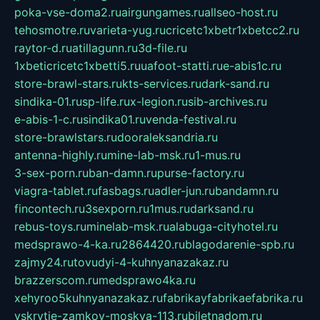
poka-vse-doma2.ru
airgungames.ru
allseo-host.ru
tehosmotre.ru
varieta-yug.ru
cricetc1xbetr1xbetcc2.ru
raytor-d.ru
atillagunn.ru
3d-file.ru
1xbeticricetc1xbetti5.ru
uafoot-statti.ru
e-abis1c.ru
store-brawl-stars.ru
kts-services.ru
dark-sand.ru
sindika-01.ru
sp-life.ru
x-legion.ru
sib-archives.ru
e-abis-1-c.ru
sindika01.ru
venda-festival.ru
store-brawlstars.ru
dooraleksandria.ru
antenna-highly.ru
mine-lab-msk.ru
1-mus.ru
3-sex-porn.ru
ban-damn.ru
purse-factory.ru
viagra-tablet.ru
fasbags.ru
adler-jun.ru
bandamn.ru
fincontech.ru
3sexporn.ru
1mus.ru
darksand.ru
rebus-toys.ru
minelab-msk.ru
alabuga-cityhotel.ru
medsprawo-4-ka.ru
2864420.ru
blagodarenie-spb.ru
zajmy24.ru
tovudyi-4-kuhnyanazakaz.ru
brazzerscom.ru
medsprawo4ka.ru
xehyroo5kuhnyanazakaz.ru
fabrikayfabrikaefabrika.ru
vskrytie-zamkov-moskva-113.ru
biletnadom.ru