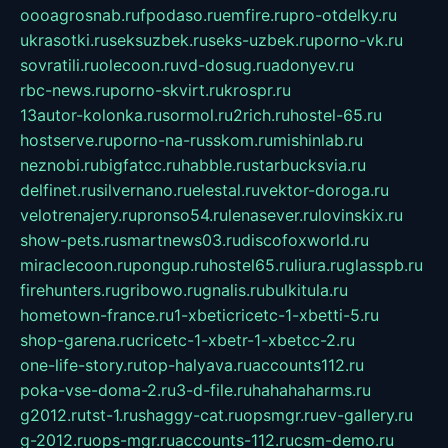
oooagrosnab.ru
fpodaso.ru
emfire.ru
pro-otdelky.ru
ukrasotki.ru
seksuzbek.ru
seks-uzbek.ru
porno-vk.ru
sovratili.ru
olecoon.ru
vd-dosug.ru
adonyev.ru
rbc-news.ru
porno-skvirt.ru
krospr.ru
13autor-kolonka.ru
sormol.ru
2rich.ru
hostel-65.ru
hostserve.ru
porno-na-russkom.ru
mishinlab.ru
neznobi.ru
bigfatcc.ru
habble.ru
starbucksvia.ru
delfinet.ru
silvernano.ru
elestal.ru
vektor-doroga.ru
velotrenajery.ru
pronso54.ru
lenasever.ru
lovinskix.ru
show-pets.ru
smartnews03.ru
discofoxworld.ru
miraclecoon.ru
pongup.ru
hostel65.ru
liura.ru
glasspb.ru
firehunters.ru
gribowo.ru
gnalis.ru
bulkitula.ru
hometown-france.ru
1-xbeticricetc-1-xbetti-5.ru
shop-garena.ru
cricetc-1-xbetr-1-xbetcc-2.ru
one-life-story.ru
top-halyava.ru
accounts112.ru
poka-vse-doma-2.ru
3-d-file.ru
hahahaharms.ru
g2012.ru
tst-1.ru
shaggy-cat.ru
opsmgr.ru
ev-gallery.ru
g-2012.ru
ops-mgr.ru
accounts-112.ru
csm-demo.ru