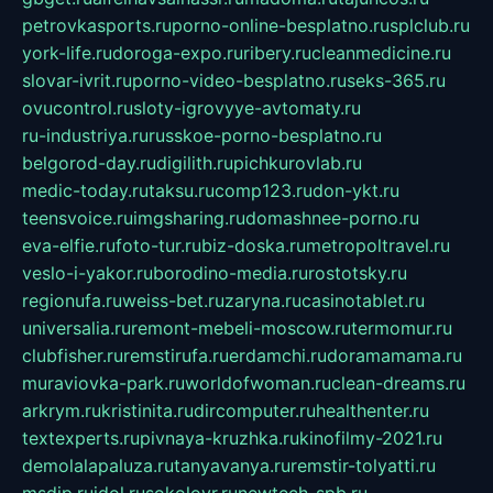
petrovkasports.ru
porno-online-besplatno.ru
splclub.ru
york-life.ru
doroga-expo.ru
ribery.ru
cleanmedicine.ru
slovar-ivrit.ru
porno-video-besplatno.ru
seks-365.ru
ovucontrol.ru
sloty-igrovyye-avtomaty.ru
ru-industriya.ru
russkoe-porno-besplatno.ru
belgorod-day.ru
digilith.ru
pichkurovlab.ru
medic-today.ru
taksu.ru
comp123.ru
don-ykt.ru
teensvoice.ru
imgsharing.ru
domashnee-porno.ru
eva-elfie.ru
foto-tur.ru
biz-doska.ru
metropoltravel.ru
veslo-i-yakor.ru
borodino-media.ru
rostotsky.ru
regionufa.ru
weiss-bet.ru
zaryna.ru
casinotablet.ru
universalia.ru
remont-mebeli-moscow.ru
termomur.ru
clubfisher.ru
remstirufa.ru
erdamchi.ru
doramamama.ru
muraviovka-park.ru
worldofwoman.ru
clean-dreams.ru
arkrym.ru
kristinita.ru
dircomputer.ru
healthenter.ru
textexperts.ru
pivnaya-kruzhka.ru
kinofilmy-2021.ru
demolalapaluza.ru
tanyavanya.ru
remstir-tolyatti.ru