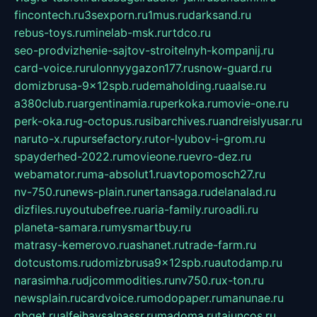
fincontech.ru
3sexporn.ru
1mus.ru
darksand.ru
rebus-toys.ru
minelab-msk.ru
rtdco.ru
seo-prodvizhenie-sajtov-stroitelnyh-kompanij.ru
card-voice.ru
rulonnyygazon177.ru
snow-guard.ru
domizbrusa-9x12spb.ru
demaholding.ru
aalse.ru
a380club.ru
argentinamia.ru
perkoka.ru
movie-one.ru
perk-oka.ru
g-octopus.ru
sibarchives.ru
andreislyusar.ru
naruto-x.ru
pursefactory.ru
tor-lyubov-i-grom.ru
spayderhed-2022.ru
movieone.ru
evro-dez.ru
webamator.ru
ma-absolut1.ru
avtopomosch27.ru
nv-750.ru
news-plain.ru
nertansaga.ru
delanalad.ru
dizfiles.ru
youtubefree.ru
aria-family.ru
roadli.ru
planeta-samara.ru
mysmartbuy.ru
matrasy-kemerovo.ru
ashanet.ru
trade-farm.ru
dotcustoms.ru
domizbrusa9x12spb.ru
autodamp.ru
narasimha.ru
djcommodities.ru
nv750.ru
x-ton.ru
newsplain.ru
cardvoice.ru
modopaper.ru
manunae.ru
gbget.ru
alfeihavsalnassr.ru
madoma.ru
tajuncos.ru