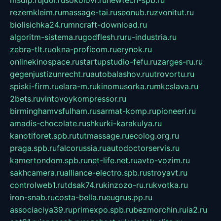
msdip.ru
jdol.ru
sokolovr.ru
newtech-spb.ru
rezemkleim.ru
massage-tai.ru
seonub.ru
zvonitut.ru
biolisichka24.ru
mncraft-download.ru
algoritm-sistema.ru
godflesh.ru
ru-industria.ru
zebra-tlt.ru
okna-proficom.ru
erynok.ru
onlinekinospace.ru
startupstudio-fefu.ru
zarges-ru.ru
gegenjustizunrecht.ru
autobalashov.ru
utrovortu.ru
spiski-firm.ru
elara-m.ru
kinomusorka.ru
mkcslava.ru
2bets.ru
vintovoykompressor.ru
birminghamvsfulham.ru
sarmat-komp.ru
pioneeri.ru
amadis-chocolate.ru
shkurki-karakulya.ru
kanotiforet.spb.ru
tutmassage.ru
ecolog.org.ru
praga.spb.ru
falcorussia.ru
autodoctorservis.ru
kamertondom.spb.ru
net-life.net.ru
avto-vozim.ru
sakhcamera.ru
alliance-electro.spb.ru
stroyavt.ru
controlweb1.ru
tdsak74.ru
kinzozo-ru.ru
kvotka.ru
iron-snab.ru
costa-bella.ru
eugrus.pp.ru
associaciya39.ru
primexpo.spb.ru
bezmorchin.ru
ia2.ru