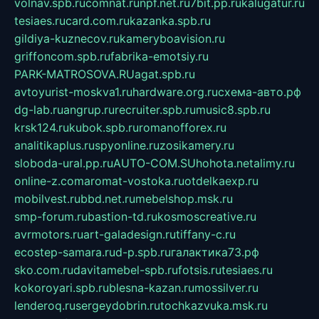
volnav.spb.ru
comnat.ru
npf.net.ru
7bit.pp.ru
kalugatur.ru
tesiaes.ru
card.com.ru
kazanka.spb.ru
gildiya-kuznecov.ru
kameryboavision.ru
griffoncom.spb.ru
fabrika-emotsiy.ru
PARK-MATROSOVA.RU
agat.spb.ru
avtoyurist-moskva1.ru
hardware.org.ru
схема-авто.рф
dg-lab.ru
angrup.ru
recruiter.spb.ru
music8.spb.ru
krsk124.ru
kubok.spb.ru
romanofforex.ru
analitikaplus.ru
spyonline.ru
zosikamery.ru
sloboda-ural.pp.ru
AUTO-COM.SU
hohota.net
alimy.ru
online-z.com
aromat-vostoka.ru
otdelkaexp.ru
mobilvest.ru
bbd.net.ru
mebelshop.msk.ru
smp-forum.ru
bastion-td.ru
kosmoscreative.ru
avrmotors.ru
art-galadesign.ru
tiffany-c.ru
ecostep-samara.ru
d-p.spb.ru
галактика73.рф
sko.com.ru
davitamebel-spb.ru
fotsis.ru
tesiaes.ru
kokoroyari.spb.ru
blesna-kazan.ru
mossilver.ru
lenderoq.ru
sergeydobrin.ru
tochkazvuka.msk.ru