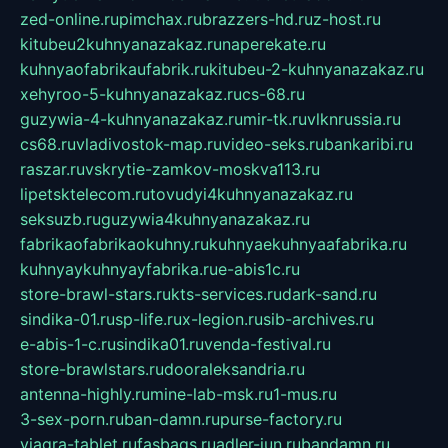
zed-online.ru
pimchax.ru
brazzers-hd.ru
z-host.ru
kitubeu2kuhnyanazakaz.ru
naperekate.ru
kuhnyaofabrikaufabrik.ru
kitubeu-2-kuhnyanazakaz.ru
xehyroo-5-kuhnyanazakaz.ru
cs-68.ru
guzywia-4-kuhnyanazakaz.ru
mir-tk.ru
vlknrussia.ru
cs68.ru
vladivostok-map.ru
video-seks.ru
bankaribi.ru
raszar.ru
vskrytie-zamkov-moskva113.ru
lipetsktelecom.ru
tovudyi4kuhnyanazakaz.ru
seksuzb.ru
guzywia4kuhnyanazakaz.ru
fabrikaofabrikaokuhny.ru
kuhnyaekuhnyaafabrika.ru
kuhnyaykuhnyayfabrika.ru
e-abis1c.ru
store-brawl-stars.ru
kts-services.ru
dark-sand.ru
sindika-01.ru
sp-life.ru
x-legion.ru
sib-archives.ru
e-abis-1-c.ru
sindika01.ru
venda-festival.ru
store-brawlstars.ru
dooraleksandria.ru
antenna-highly.ru
mine-lab-msk.ru
1-mus.ru
3-sex-porn.ru
ban-damn.ru
purse-factory.ru
viagra-tablet.ru
fasbags.ru
adler-jun.ru
bandamn.ru