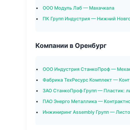
ООО Модуль Лаб — Махачкала
ПК Групп Индустрия — Нижний Новг
Компании в Оренбург
ООО Индустрия СтанкоПроф — Механ
Фабрика ТехРесурс Комплект — Конт
ЗАО СтанкоПроф Групп — Пластик: л
ПАО Энерго Металлика — Контрактн
Инжиниринг Assembly Групп — Листо