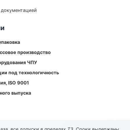
е документацией
ми
упаковка
ассовое производство
орудования ЧПУ
ции под технологичность
ия, ISO 9001
ного выпуска
аза, все допуски в пределах ТЗ. Сроки выдержаны.