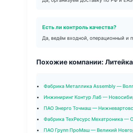
Да, организуем доставку по РФ и ЕА
Есть ли контроль качества?
Да, ведём входной, операционный и 
Похожие компании: Литейка
Фабрика Металлика Assembly — Вол
Инжиниринг Контур Лаб — Новосиби
ПАО Энерго Точмаш — Нижневартов
Фабрика ТехРесурс Мехатроника — 
ПАО Групп ПроМаш — Великий Новго