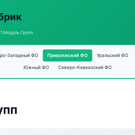
абрик
П Модуль Групп
ро-Западный ФО
Приволжский ФО
Уральский ФО
Южный ФО
Северо-Кавказский ФО
упп