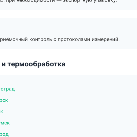
ЭС, при необходимости — экспортную упаковку.
приёмочный контроль с протоколами измерений.
 и термообработка
гоград
рск
ск
Омск
род