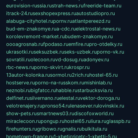
eurovision-russia.ru
strah-news.ru
freeride-team.ru
itrack-24.ru
sexshopexpress.ru
autostudiopro.ru
alabuga-cityhotel.ru
pornv.ru
atlantpereezd.ru
bud-em-znakomye.ru
a-cdc.ru
elektrostal-news.ru
korolevremont-market.ru
budem-znakomye.ru
oooagrosnab.ru
fpodaso.ru
emfire.ru
pro-otdelky.ru
ukrasotki.ru
seksuzbek.ru
seks-uzbek.ru
porno-vk.ru
sovratili.ru
olecoon.ru
vd-dosug.ru
adonyev.ru
rbc-news.ru
porno-skvirt.ru
krospr.ru
13autor-kolonka.ru
sormol.ru
2rich.ru
hostel-65.ru
hostserve.ru
porno-na-russkom.ru
mishinlab.ru
neznobi.ru
bigfatcc.ru
habble.ru
starbucksvia.ru
delfinet.ru
silvernano.ru
elestal.ru
vektor-doroga.ru
velotrenajery.ru
pronso54.ru
lenasever.ru
lovinskix.ru
show-pets.ru
smartnews03.ru
discofoxworld.ru
miraclecoon.ru
pongup.ru
hostel65.ru
liura.ru
glasspb.ru
firehunters.ru
gribowo.ru
gnalis.ru
bulkitula.ru
hometown-france.ru
1-xbeticricetc-1-xbetti-5.ru