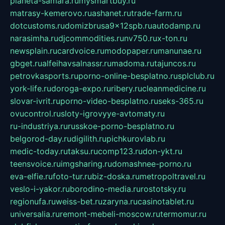
planeta-samara.ru
mysmartbuy.ru
matrasy-kemerovo.ru
ashanet.ru
trade-farm.ru
dotcustoms.ru
domizbrusa9x12spb.ru
autodamp.ru
narasimha.ru
djcommodities.ru
nv750.ru
x-ton.ru
newsplain.ru
cardvoice.ru
modopaper.ru
manunae.ru
gbget.ru
alfeihavsalnassr.ru
madoma.ru
tajuncos.ru
petrovkasports.ru
porno-online-besplatno.ru
splclub.ru
york-life.ru
doroga-expo.ru
ribery.ru
cleanmedicine.ru
slovar-ivrit.ru
porno-video-besplatno.ru
seks-365.ru
ovucontrol.ru
sloty-igrovyye-avtomaty.ru
ru-industriya.ru
russkoe-porno-besplatno.ru
belgorod-day.ru
digilith.ru
pichkurovlab.ru
medic-today.ru
taksu.ru
comp123.ru
don-ykt.ru
teensvoice.ru
imgsharing.ru
domashnee-porno.ru
eva-elfie.ru
foto-tur.ru
biz-doska.ru
metropoltravel.ru
veslo-i-yakor.ru
borodino-media.ru
rostotsky.ru
regionufa.ru
weiss-bet.ru
zaryna.ru
casinotablet.ru
universalia.ru
remont-mebeli-moscow.ru
termomur.ru