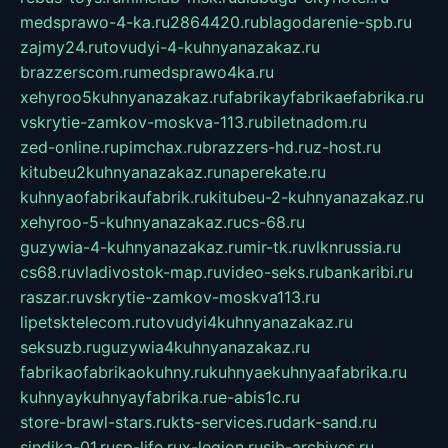
medsprawo-4-ka.ru
2864420.ru
blagodarenie-spb.ru
zajmy24.ru
tovudyi-4-kuhnyanazakaz.ru
brazzerscom.ru
medsprawo4ka.ru
xehyroo5kuhnyanazakaz.ru
fabrikayfabrikaefabrika.ru
vskrytie-zamkov-moskva-113.ru
biletnadom.ru
zed-online.ru
pimchax.ru
brazzers-hd.ru
z-host.ru
kitubeu2kuhnyanazakaz.ru
naperekate.ru
kuhnyaofabrikaufabrik.ru
kitubeu-2-kuhnyanazakaz.ru
xehyroo-5-kuhnyanazakaz.ru
cs-68.ru
guzywia-4-kuhnyanazakaz.ru
mir-tk.ru
vlknrussia.ru
cs68.ru
vladivostok-map.ru
video-seks.ru
bankaribi.ru
raszar.ru
vskrytie-zamkov-moskva113.ru
lipetsktelecom.ru
tovudyi4kuhnyanazakaz.ru
seksuzb.ru
guzywia4kuhnyanazakaz.ru
fabrikaofabrikaokuhny.ru
kuhnyaekuhnyaafabrika.ru
kuhnyaykuhnyayfabrika.ru
e-abis1c.ru
store-brawl-stars.ru
kts-services.ru
dark-sand.ru
sindika-01.ru
sp-life.ru
x-legion.ru
sib-archives.ru