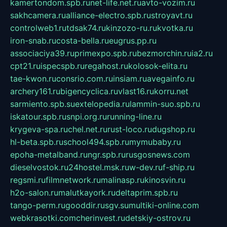
kamertondom.spb.ru
net-life.net.ru
avto-vozim.ru
sakhcamera.ru
alliance-electro.spb.ru
stroyavt.ru
controlweb1.ru
tdsak74.ru
kinzozo-ru.ru
kvotka.ru
iron-snab.ru
costa-bella.ru
eugrus.pp.ru
associaciya39.ru
primexpo.spb.ru
bezmorchin.ru
ia2.ru
cpt21.ru
ispecspb.ru
regahost.ru
kolosok-elita.ru
tae-kwon.ru
consrio.com.ru
insiam.ru
avegainfo.ru
archery161.ru
bigencyclica.ru
vlast16.ru
korru.net
sarmiento.spb.su
extelopedia.ru
lammin-suo.spb.ru
iskatour.spb.ru
snpi.org.ru
running-line.ru
krygeva-spa.ru
chel.net.ru
rust-loco.ru
dugshop.ru
hl-beta.spb.ru
school494.spb.ru
mymubaby.ru
epoha-metalband.ru
ngr.spb.ru
rusgosnews.com
dieselvostok.ru
24hostel.msk.ru
w-dev.ru
f-ship.ru
regsmi.ru
filmnetwork.ru
malinasp.ru
kinosvin.ru
h2o-salon.ru
malutkayork.ru
deltaprim.spb.ru
tango-perm.ru
gooddir.ru
sgv.su
multiki-online.com
webkrasotki.com
cherinvest.ru
detskiy-ostrov.ru