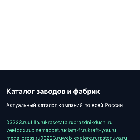
Каталог заводов и фабрик
Актуальный каталог компаний по всей России
03223.ru
ufille.ru
krasotata.ru
prazdnikdushi.ru
veetbox.ru
cinemapost.ru
ciam-fr.ru
kraft-you.ru
mega-press.ru
03223.ru
web-explore.ru
rastenuya.ru