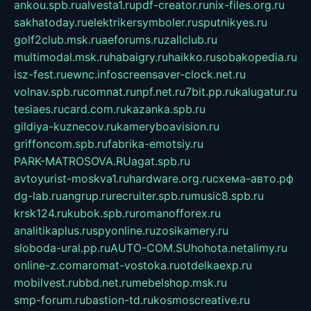
ankou.spb.ru
alvesta1.ru
pdf-creator.ru
nix-files.org.ru
sakhatoday.ru
elektrikersymboler.ru
sputnikyes.ru
golf2club.msk.ru
aeforums.ru
zallclub.ru
multimodal.msk.ru
habaigry.ru
haikko.ru
sobakopedia.ru
isz-fest.ru
ewnc.info
screensaver-clock.net.ru
volnav.spb.ru
comnat.ru
npf.net.ru
7bit.pp.ru
kalugatur.ru
tesiaes.ru
card.com.ru
kazanka.spb.ru
gildiya-kuznecov.ru
kameryboavision.ru
griffoncom.spb.ru
fabrika-emotsiy.ru
PARK-MATROSOVA.RU
agat.spb.ru
avtoyurist-moskva1.ru
hardware.org.ru
схема-авто.рф
dg-lab.ru
angrup.ru
recruiter.spb.ru
music8.spb.ru
krsk124.ru
kubok.spb.ru
romanofforex.ru
analitikaplus.ru
spyonline.ru
zosikamery.ru
sloboda-ural.pp.ru
AUTO-COM.SU
hohota.net
alimy.ru
online-z.com
aromat-vostoka.ru
otdelkaexp.ru
mobilvest.ru
bbd.net.ru
mebelshop.msk.ru
smp-forum.ru
bastion-td.ru
kosmoscreative.ru