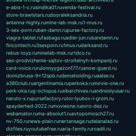
e-abis-1-c.ru
sindika01.ru
venda-festival.ru
store-brawlstars.ru
dooraleksandria.ru
antenna-highly.ru
mine-lab-msk.ru
1-mus.ru
3-sex-porn.ru
ban-damn.ru
purse-factory.ru
viagra-tablet.ru
fasbags.ru
adler-jun.ru
bandamn.ru
fincontech.ru
3sexporn.ru
1mus.ru
darksand.ru
rebus-toys.ru
minelab-msk.ru
rtdco.ru
seo-prodvizhenie-sajtov-stroitelnyh-kompanij.ru
card-voice.ru
rulonnyygazon177.ru
snow-guard.ru
domizbrusa-9x12spb.ru
demaholding.ru
aalse.ru
a380club.ru
argentinamia.ru
perkoka.ru
movie-one.ru
perk-oka.ru
g-octopus.ru
sibarchives.ru
andreislyusar.ru
naruto-x.ru
pursefactory.ru
tor-lyubov-i-grom.ru
spayderhed-2022.ru
movieone.ru
evro-dez.ru
webamator.ru
ma-absolut1.ru
avtopomosch27.ru
nv-750.ru
news-plain.ru
nertansaga.ru
delanalad.ru
dizfiles.ru
youtubefree.ru
aria-family.ru
roadli.ru