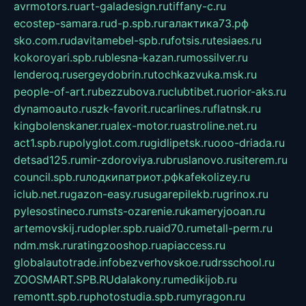
avrmotors.ru
art-galadesign.ru
tiffany-c.ru
ecostep-samara.ru
d-p.spb.ru
галактика73.рф
sko.com.ru
davitamebel-spb.ru
fotsis.ru
tesiaes.ru
kokoroyari.spb.ru
blesna-kazan.ru
mossilver.ru
lenderoq.ru
sergeydobrin.ru
tochkazvuka.msk.ru
people-of-art.ru
bezzubova.ru
clubtibet.ru
orior-aks.ru
dynamoauto.ru
szk-favorit.ru
carlines.ru
flatnsk.ru
kingbolenskaner.ru
alex-motor.ru
astroline.net.ru
act1.spb.ru
polyglot.com.ru
gidlipetsk.ru
ooo-driada.ru
detsad125.ru
mir-zdoroviya.ru
bruslanovo.ru
siterem.ru
council.spb.ru
лодкипатриот.рф
kafekolizey.ru
iclub.net.ru
gazon-easy.ru
sugarepilekb.ru
grinox.ru
pylesostineco.ru
msts-ozarenie.ru
kameryjooan.ru
artemovskij.ru
dopler.spb.ru
aid70.ru
metall-perm.ru
ndm.msk.ru
ratingzooshop.ru
apiaccess.ru
globalautotrade.info
bezverhovskoe.ru
drsschool.ru
ZOOSMART.SPB.RU
dalakony.ru
medikijob.ru
remontt.spb.ru
photostudia.spb.ru
myragon.ru