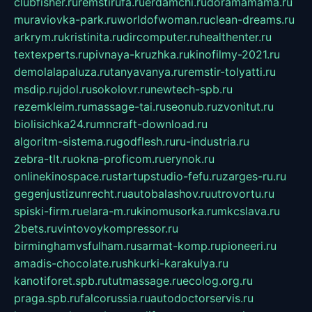
clubfisher.ru
remstirufa.ru
erdamchi.ru
doramamama.ru
muraviovka-park.ru
worldofwoman.ru
clean-dreams.ru
arkrym.ru
kristinita.ru
dircomputer.ru
healthenter.ru
textexperts.ru
pivnaya-kruzhka.ru
kinofilmy-2021.ru
demolalapaluza.ru
tanyavanya.ru
remstir-tolyatti.ru
msdip.ru
jdol.ru
sokolovr.ru
newtech-spb.ru
rezemkleim.ru
massage-tai.ru
seonub.ru
zvonitut.ru
biolisichka24.ru
mncraft-download.ru
algoritm-sistema.ru
godflesh.ru
ru-industria.ru
zebra-tlt.ru
okna-proficom.ru
erynok.ru
onlinekinospace.ru
startupstudio-fefu.ru
zarges-ru.ru
gegenjustizunrecht.ru
autobalashov.ru
utrovortu.ru
spiski-firm.ru
elara-m.ru
kinomusorka.ru
mkcslava.ru
2bets.ru
vintovoykompressor.ru
birminghamvsfulham.ru
sarmat-komp.ru
pioneeri.ru
amadis-chocolate.ru
shkurki-karakulya.ru
kanotiforet.spb.ru
tutmassage.ru
ecolog.org.ru
praga.spb.ru
falcorussia.ru
autodoctorservis.ru