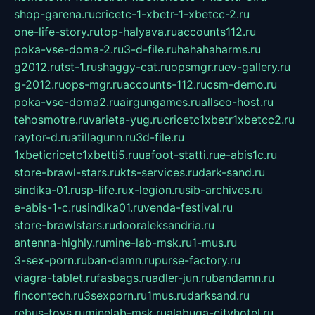
shop-garena.ru
cricetc-1-xbetr-1-xbetcc-2.ru
one-life-story.ru
top-halyava.ru
accounts112.ru
poka-vse-doma-2.ru
3-d-file.ru
hahahaharms.ru
g2012.ru
tst-1.ru
shaggy-cat.ru
opsmgr.ru
ev-gallery.ru
g-2012.ru
ops-mgr.ru
accounts-112.ru
csm-demo.ru
poka-vse-doma2.ru
airgungames.ru
allseo-host.ru
tehosmotre.ru
varieta-yug.ru
cricetc1xbetr1xbetcc2.ru
raytor-d.ru
atillagunn.ru
3d-file.ru
1xbeticricetc1xbetti5.ru
uafoot-statti.ru
e-abis1c.ru
store-brawl-stars.ru
kts-services.ru
dark-sand.ru
sindika-01.ru
sp-life.ru
x-legion.ru
sib-archives.ru
e-abis-1-c.ru
sindika01.ru
venda-festival.ru
store-brawlstars.ru
dooraleksandria.ru
antenna-highly.ru
mine-lab-msk.ru
1-mus.ru
3-sex-porn.ru
ban-damn.ru
purse-factory.ru
viagra-tablet.ru
fasbags.ru
adler-jun.ru
bandamn.ru
fincontech.ru
3sexporn.ru
1mus.ru
darksand.ru
rebus-toys.ru
minelab-msk.ru
alabuga-cityhotel.ru