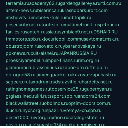
terramia.ru
academy62.ru
gardengallereya.ru
rti.com.ru
artem-news.ru
biserinca.ru
krasnodarkurort.com
imshowtv.ru
mebel-v-tule.ru
mobtopik.ru
pcsecurity.net.ru
tool-sib.ru
multimetrunit.ru
sp-tour.ru
fan-cs.ru
santeh-russia.ru
symbian9.net.ru
DSHAIR.RU
tmmotors.spb.ru
xjocuricopii.com
musavtomat.msk.ru
obustrojdom.ru
sovetcik.ru
ybaranovskaya.ru
ppknews.ru
cult-alshei.ru
JAPANRUSSIA.RU
proekciyamebel.ru
imper-finans.ru
rim.org.ru
glamourai.ru
brassminus.ru
zabor-pro.ru
ftn.pp.ru
dorogoe58.ru
laimengpacker.ru
kuzova-zapchasti.ru
sageerp.ru
taxodrom.ru
dsrazvitie.ru
hardcity.net.ru
ratinghomegames.ru
topservice25.ru
gubernyan.ru
gtglasslined.ru
ii4.ru
tssport.spb.ru
andorra24.com
blackwallstreet.ru
oboimos.ru
optim-doors.com.ru
ikuch.ru
nycr.org.ru
npa21.ru
vremya-ch.spb.ru
desert000.ru
ivtorgi.ru
ifiori.ru
catalog-statei.ru
dcv.org.ru
spetsmaster174.ru
ipkameryhiseeu.ru