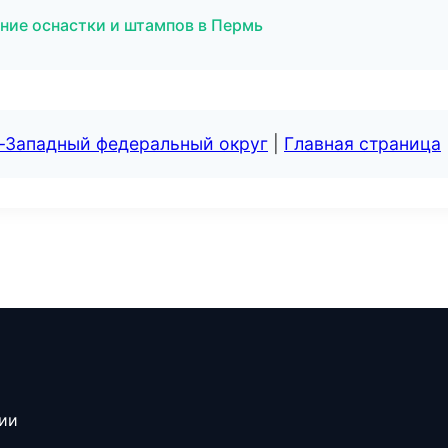
ие оснастки и штампов в Пермь
о-Западный федеральный округ
|
Главная страница
сии