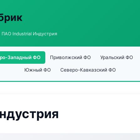
абрик
 ПАО Industrial Индустрия
ро-Западный ФО
Приволжский ФО
Уральский ФО
Южный ФО
Северо-Кавказский ФО
Индустрия