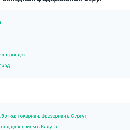
д
г
трозаводск
град
отка: токарная, фрезерная в Сургут
 под давлением в Калуга